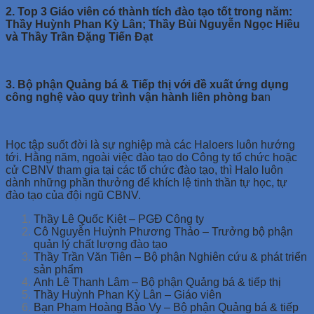
2. Top 3 Giáo viên có thành tích đào tạo tốt trong năm:
Thầy Huỳnh Phan Kỳ Lân; Thầy Bùi Nguyễn Ngọc Hiều
và Thầy Trần Đặng Tiến Đạt
3. Bộ phận Quảng bá & Tiếp thị với đề xuất ứng dụng
công nghệ vào quy trình vận hành liên phòng ba
n
Học tập suốt đời là sự nghiệp mà các Haloers luôn hướng
tới. Hằng năm, ngoài việc đào tạo do Công ty tổ chức hoặc
cử CBNV tham gia tại các tổ chức đào tạo, thì Halo luôn
dành những phần thưởng để khích lệ tinh thần tự học, tự
đào tạo của đội ngũ CBNV.
Thầy Lê Quốc Kiệt – PGĐ Công ty
Cô Nguyễn Huỳnh Phương Thảo – Trưởng bộ phận
quản lý chất lượng đào tạo
Thầy Trần Văn Tiên – Bộ phận Nghiên cứu & phát triển
sản phẩm
Anh Lê Thanh Lâm – Bộ phận Quảng bá & tiếp thị
Thầy Huỳnh Phan Kỳ Lân – Giáo viên
Bạn Phạm Hoàng Bảo Vy – Bộ phận Quảng bá & tiếp