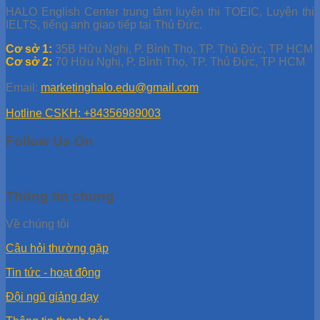
HALO English Center trung tâm luyện thi TOEIC, Luyện thi
IELTS, tiếng anh giao tiếp tại Thủ Đức.
Cơ sở 1:
35B Hữu Nghị, P. Bình Thọ, TP. Thủ Đức, TP HCM
Cơ sở 2:
70 Hữu Nghị, P. Bình Thọ, TP. Thủ Đức, TP HCM
Email:
marketinghalo.edu@gmail.com
Hotline CSKH: +84356989003
Follow Us On
Thông tin chung
Về chúng tôi
Câu hỏi thường gặp
Tin tức - hoạt động
Đội ngũ giảng dạy