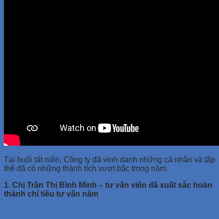
Hướng Dẫn Giải Đề IELTS
Học IELTS Online
Tips Học IELTS
Tài liệu TOEIC
Đề thi thử TOEIC
Giải đề TOEIC
Giải đề ETS 2019
Giải đề ETS 2021
Giải đề ETS 2020
Học TOEIC Online
Tip TOEIC
Series 30 Ngày Học TOEIC
Tại buổi tất niên, Công ty đã vinh danh những cá nhân và tập
thể đã có những thành tích vượt bậc trong năm.
1. Chị Trần Thị Bình Minh – tư vấn viên đã xuất sắc hoàn
thành chỉ tiêu tư vấn năm