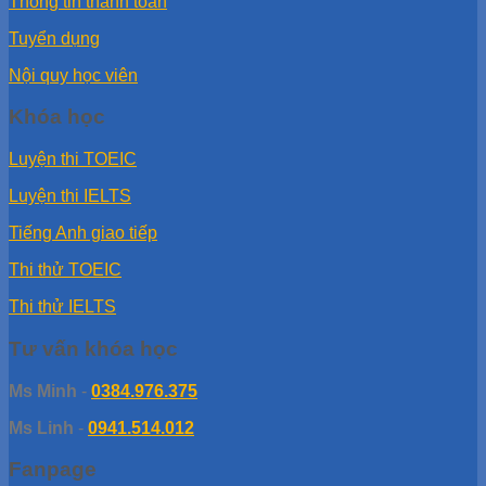
Thông tin thanh toán
Tuyển dụng
Nội quy học viên
Khóa học
Luyện thi TOEIC
Luyện thi IELTS
Tiếng Anh giao tiếp
Thi thử TOEIC
Thi thử IELTS
Tư vấn khóa học
Ms Minh
-
0384.976.375
Ms Linh
-
0941.514.012
Fanpage