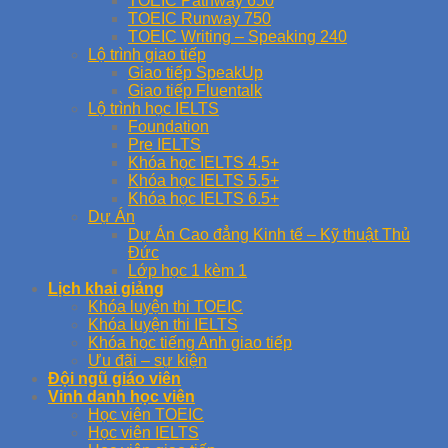
TOEIC Pathway 650
TOEIC Runway 750
TOEIC Writing – Speaking 240
Lộ trình giao tiếp
Giao tiếp SpeakUp
Giao tiếp Fluentalk
Lộ trình học IELTS
Foundation
Pre IELTS
Khóa học IELTS 4.5+
Khóa học IELTS 5.5+
Khóa học IELTS 6.5+
Dự Án
Dự Án Cao đẳng Kinh tế – Kỹ thuật Thủ
Đức
Lớp học 1 kèm 1
Lịch khai giảng
Khóa luyện thi TOEIC
Khóa luyện thi IELTS
Khóa học tiếng Anh giao tiếp
Ưu đãi – sự kiện
Đội ngũ giáo viên
Vinh danh học viên
Học viên TOEIC
Học viên IELTS