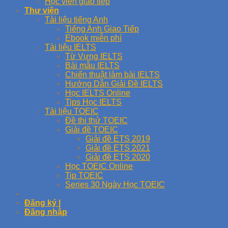
Học viên giao tiếp
Thư viện
Tài liệu tiếng Anh
Tiếng Anh Giao Tiếp
Ebook miễn phí
Tài liệu IELTS
Từ Vựng IELTS
Bài mẫu IELTS
Chiến thuật làm bài IELTS
Hướng Dẫn Giải Đề IELTS
Học IELTS Online
Tips Học IELTS
Tài liệu TOEIC
Đề thi thử TOEIC
Giải đề TOEIC
Giải đề ETS 2019
Giải đề ETS 2021
Giải đề ETS 2020
Học TOEIC Online
Tip TOEIC
Series 30 Ngày Học TOEIC
Đăng ký |
Đăng nhập