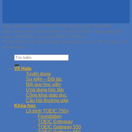
Copyright © Công Ty TNHH Tư Vấn & Giáo Dục Thiên Bảo
Giấy chứng nhận doanh nghiệp số: 0313739102, Ngày cấp giấy
phép: 07/04/2016, Nơi cấp: SKHDT TP.HCM
Trụ Sở Chính Tại 70 Hữu Nghị, Phường Bình Thọ, TP Thủ Đức, TP
Hồ Chí Minh
Về Halo
Tuyển dụng
Sự kiện – Đối tác
Nội quy học viên
Ứng dụng học tập
Công khai giáo dục
Câu hỏi thường gặp
Khóa học
Lộ trình TOEIC 750+
Foundation
TOEIC Entryway
TOEIC Gateway 550