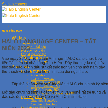
Skip to content
Hoạt động Halo
Về Halo
HALO LANGUAGE CENTER – TẤT
Tuyển dụng
NIÊN 2023
Sự kiện – Đối tác
Nội quy học viên
Ứng dụng học tập
Công khai giáo dục
Vào ngày 28/01, Trung tâm Anh ngữ HALO đã tổ chức bữa
Câu hỏi thường gặp
tiệc Tất niên tại nhà hàng Thu Hiền. Đây thực sự là một bữa
Khóa học
tiệc đặc sắc, đánh dấu sự kết thúc trọn vẹn cho một năm đầy
thử thách và chiến đấu hết mình của đội ngũ Halo.
Lộ trình TOEIC 750+
Foundation
TOEIC Entryway
TOEIC Gateway 550
Tập thể Nhân viên và Giáo viên HALO chụp hình kỷ niệm
TOEIC Pathway 650
TOEIC Runway 750
Mở đầu chương trình là các tiết mục văn nghệ rất trẻ trung và
TOEIC Writing – Speaking 240
đặc sắc đến từ các Thầy Cô và Anh Chị Em Halo!
Lộ trình giao tiếp
Giao tiếp SpeakUp
Giao tiếp Fluentalk
Lộ trình học IELTS