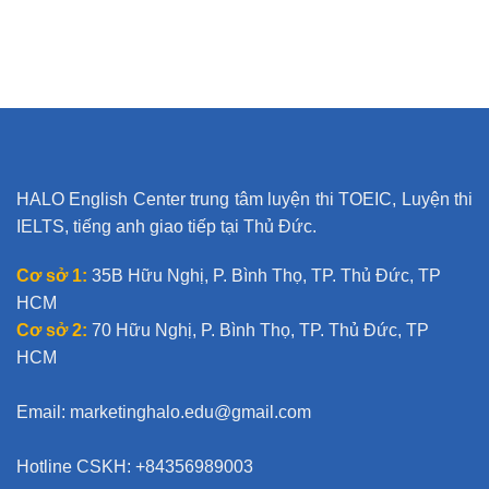
A
l
t
e
r
n
a
t
HALO English Center trung tâm luyện thi TOEIC, Luyện thi
i
IELTS, tiếng anh giao tiếp tại Thủ Đức.
v
e
Cơ sở 1:
35B Hữu Nghị, P. Bình Thọ, TP. Thủ Đức, TP
:
HCM
Cơ sở 2:
70 Hữu Nghị, P. Bình Thọ, TP. Thủ Đức, TP
HCM
Email:
marketinghalo.edu@gmail.com
Hotline CSKH: +84356989003