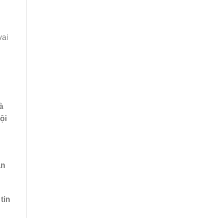
Alternative:
vai
à
ội
ần
 tin