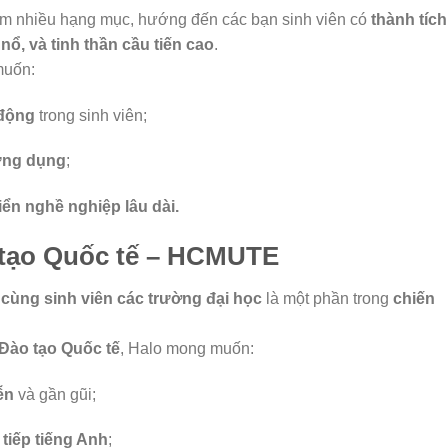
ồm nhiều hạng mục, hướng đến các bạn sinh viên có
thành tích
nổ, và tinh thần cầu tiến cao
.
muốn:
 động
trong sinh viên;
 ứng dụng
;
iển nghề nghiệp lâu dài.
 tạo Quốc tế – HCMUTE
cùng sinh viên các trường đại học
là một phần trong
chiến
Đào tạo Quốc tế
, Halo mong muốn:
ễn
và gần gũi;
 tiếp tiếng Anh
;