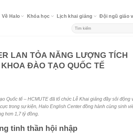
Về Halo
Khóa học
Lịch khai giảng
Đội ngũ giáo 
ER LAN TỎA NĂNG LƯỢNG TÍCH
N KHOA ĐÀO TẠO QUỐC TẾ
ạo Quốc tế – HCMUTE đã tổ chức Lễ Khai giảng đầy sôi động 
 cực trong sự kiện, Halo English Center đồng hành cùng sinh vi
ng hơn 1,7 tỷ đồng.
g tinh thần hội nhập