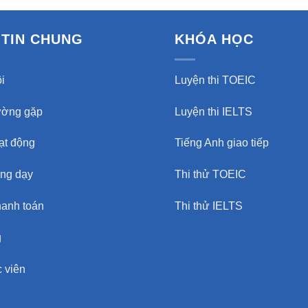
TIN CHUNG
KHÓA HỌC
i
Luyện thi TOEIC
ường gặp
Luyện thi IELTS
oạt động
Tiếng Anh giao tiếp
ảng dạy
Thi thử TOEIC
hanh toán
Thi thử IELTS
g
 viên