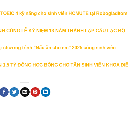
g TOEIC 4 kỹ năng cho sinh viên HCMUTE tại Robogladitors
H CÙNG LỄ KỶ NIỆM 13 NĂM THÀNH LẬP CÂU LẠC BỘ
rợ chương trình “Nấu ăn cho em” 2025 cùng sinh viên
1,5 TỶ ĐỒNG HỌC BỔNG CHO TÂN SINH VIÊN KHOA ĐIỆ