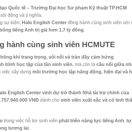
tạo Quốc tế – Trường Đại học Sư phạm Kỹ thuật TP.HCM
sôi động và ý nghĩa.
ng sự kiện,
Halo English Center
đồng hành cùng sinh viên với 
ổng tiếng Anh trị giá hơn 1,7 tỷ đồng
.
ng hành cùng sinh viên HCMUTE
hông khí trang trọng, sôi nổi và tràn đầy cảm hứng
.
h trình học tập của tân sinh viên
, mà còn là
cầu nối giữa nh
g việc xây dựng
môi trường học tập năng động, hiện đại và h
alo English Center vinh dự trở thành Nhà tài trợ chính của
1.757.940.000 VNĐ
dành cho
sinh viên xuất sắc và có tinh th
lo
trong việc hỗ trợ sinh viên
phát triển năng lực tiếng Anh
,
tự
ong tương lai
.