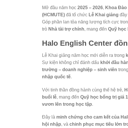
Mở đầu năm học
2025 – 2026
,
Khoa Đào 
(HCMUTE)
đã tổ chức
Lễ Khai giảng
đầy 
Góp phần lan tỏa năng lượng tích cực tro
trò
Nhà tài trợ chính
, mang đến
Quỹ học b
Halo English Center đồ
Lễ Khai giảng năm học mới diễn ra trong
k
Sự kiện không chỉ đánh dấu
khởi đầu hàn
trường – doanh nghiệp – sinh viên
tron
nhập quốc tế
.
Với tinh thần đồng hành cùng thế hệ trẻ,
H
buổi lễ
, mang đến
Quỹ học bổng trị giá 
vươn lên trong học tập
.
Đây là
minh chứng cho cam kết của Ha
hội nhập
, và
chinh phục mục tiêu lớn tr