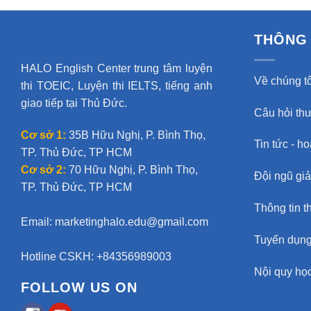
THÔNG 
HALO English Center trung tâm luyện
Về chúng tô
thi TOEIC, Luyện thi IELTS, tiếng anh
giao tiếp tại Thủ Đức.
Câu hỏi th
Cơ sở 1:
35B Hữu Nghị, P. Bình Thọ,
Tin tức - h
TP. Thủ Đức, TP HCM
Cơ sở 2:
70 Hữu Nghị, P. Bình Thọ,
Đội ngũ gi
TP. Thủ Đức, TP HCM
Thông tin t
Email:
marketinghalo.edu@gmail.com
Tuyển dụn
Hotline CSKH: +84356989003
Nội quy học
FOLLOW US ON