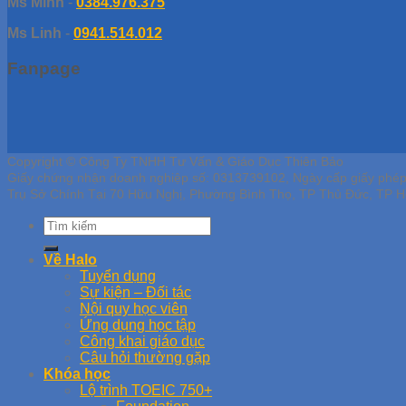
Ms Minh
-
0384.976.375
Ms Linh
-
0941.514.012
Fanpage
Copyright © Công Ty TNHH Tư Vấn & Giáo Dục Thiên Bảo
Giấy chứng nhận doanh nghiệp số: 0313739102, Ngày cấp giấy phé
Trụ Sở Chính Tại 70 Hữu Nghị, Phường Bình Thọ, TP Thủ Đức, TP H
Về Halo
Tuyển dụng
Sự kiện – Đối tác
Nội quy học viên
Ứng dụng học tập
Công khai giáo dục
Câu hỏi thường gặp
Khóa học
Lộ trình TOEIC 750+