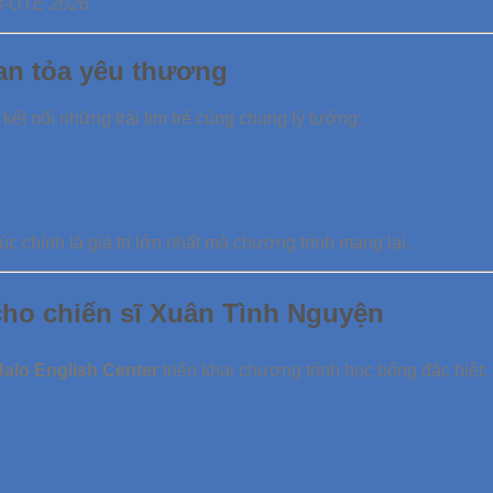
M-UTE 2026
an tỏa yêu thương
kết nối những trái tim trẻ cùng chung lý tưởng:
chính là giá trị lớn nhất mà chương trình mang lại.
cho chiến sĩ Xuân Tình Nguyện
alo English Center
triển khai chương trình học bổng đặc biệt: