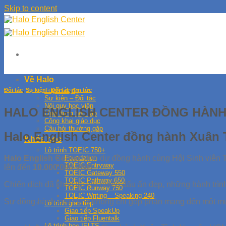
Skip to content
Về Halo
Đối tác
,
Sự kiện - Đối tác
,
Tin tức
Tuyển dụng
Sự kiện – Đối tác
Nội quy học viên
HALO ENGLISH CENTER ĐỒNG HÀNH 
Ứng dụng học tập
Công khai giáo dục
Câu hỏi thường gặp
Halo English Center đồng hành Xuân
Khóa học
Lộ trình TOEIC 750+
Halo English Center
vinh dự đồng hành cùng Hội Sinh viên
Foundation
TOEIC Entryway
lên đến
10.000.000 VNĐ
.
TOEIC Gateway 550
TOEIC Pathway 650
Chiến dịch đã khép lại với nhiều dấu ấn đẹp, những hành trình 
TOEIC Runway 750
TOEIC Writing – Speaking 240
Sự đồng hành của Halo không chỉ góp phần mang đến một mùa
Lộ trình giao tiếp
Giao tiếp SpeakUp
Giao tiếp Fluentalk
Lộ trình học IELTS