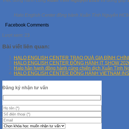
Việc đồng hành cùng
Xuân Tình Nguyện 2026
và đóng góp
Halo English Center đồng hành Xuân Tình Nguyện HC
Facebook Comments
Lượt xem:
23
Bài viết liên quan:
HALO ENGLISH CENTER TRAO QUÀ GIA ĐÌNH CHÍN
HALO ENGLISH CENTER ĐỒNG HÀNH IT SHOW 202
Halo hân hạnh đồng hành cùng chiến dịch Xuân Tình 
HALO ENGLISH CENTER ĐỒNG HÀNH VIETNAM INSI
Đăng ký nhận tư vấn