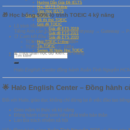
Hướng Dẫn Giải Đề IELTS
Học IELTS Online
Tips Học IELTS
🎁 Học bổng 50% lộ trình TOEIC 4 kỹ năng
Tài liệu TOEIC
Đề thi thử TOEIC
Giải đề TOEIC
Lộ trình học gồm:
Giải đề ETS 2019
Tiếng Anh căn bản → TOEIC Entryway → Gateway → Pa
Giải đề ETS 2021
📑 Cam kết đầu ra:
Giải đề ETS 2020
TOEIC Nghe – Đọc:
600+
Học TOEIC Online
Tip TOEIC
TOEIC Nói – Viết:
240+
Series 30 Ngày Học TOEIC
⏳ Thời gian học dự kiến: 12 tháng
Halo English Center đồng hành Xuân Tình Nguyện HC
🌟 Halo English Center – Đồng hành cù
Đối với Halo, giáo dục không chỉ dừng lại ở việc đào tạo tiếng
Gieo mầm tri thức và kỹ năng
Đồng hành cùng sinh viên phát triển bản thân
Lan tỏa trách nhiệm xã hội