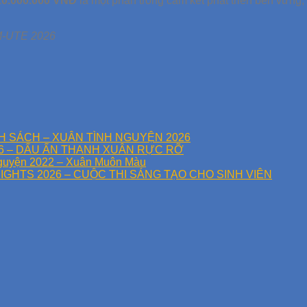
10.000.000 VNĐ
là một phần trong cam kết phát triển bền vững,
M-UTE 2026
H SÁCH – XUÂN TÌNH NGUYỆN 2026
6 – DẤU ẤN THANH XUÂN RỰC RỠ
Nguyện 2022 – Xuân Muôn Màu
GHTS 2026 – CUỘC THI SÁNG TẠO CHO SINH VIÊN