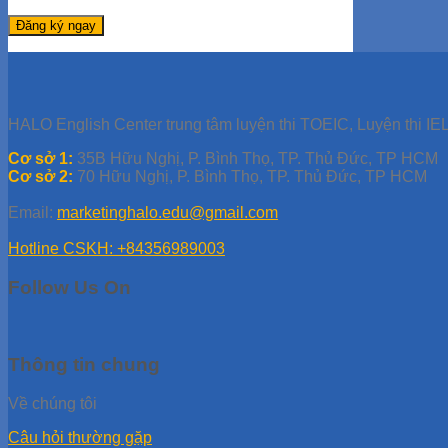
HALO English Center trung tâm luyện thi TOEIC, Luyện thi IEL
Cơ sở 1:
35B Hữu Nghị, P. Bình Thọ, TP. Thủ Đức, TP HCM
Cơ sở 2:
70 Hữu Nghị, P. Bình Thọ, TP. Thủ Đức, TP HCM
Email:
marketinghalo.edu@gmail.com
Hotline CSKH: +84356989003
Follow Us On
Thông tin chung
Về chúng tôi
Câu hỏi thường gặp