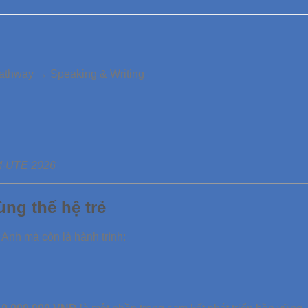
thway → Speaking & Writing
M-UTE 2026
ng thế hệ trẻ
 Anh mà còn là hành trình: