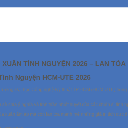
XUÂN TÌNH NGUYỆN 2026 – LAN TỎA
 Tình Nguyện HCM-UTE 2026
 Trường Đại học Công nghệ Kỹ thuật TP.HCM (HCM-UTE) trong
sẻ chia ý nghĩa và tinh thần nhiệt huyết của các chiến sĩ tình 
 xuân ấm áp mà còn lan tỏa mạnh mẽ những giá trị tích cực đ