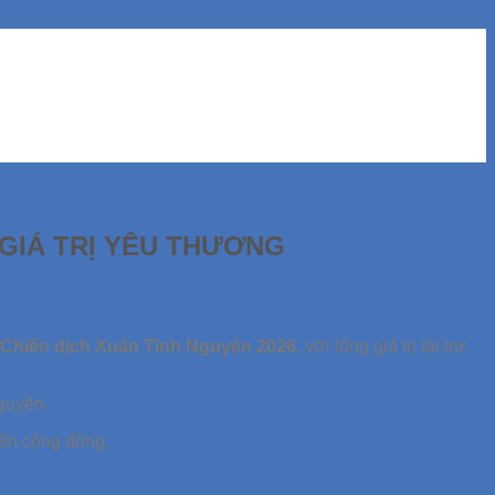
 GIÁ TRỊ YÊU THƯƠNG
Chiến dịch Xuân Tình Nguyện 2026
, với tổng giá trị tài trợ
nguyện.
ến cộng đồng.