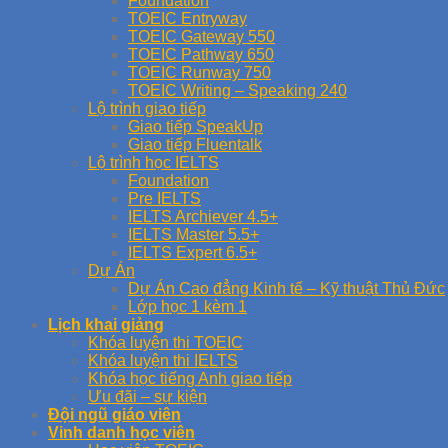
Foundation
TOEIC Entryway
TOEIC Gateway 550
TOEIC Pathway 650
TOEIC Runway 750
TOEIC Writing – Speaking 240
Lộ trình giao tiếp
Giao tiếp SpeakUp
Giao tiếp Fluentalk
Lộ trình học IELTS
Foundation
Pre IELTS
IELTS Archiever 4.5+
IELTS Master 5.5+
IELTS Expert 6.5+
Dự Án
Dự Án Cao đẳng Kinh tế – Kỹ thuật Thủ Đức
Lớp học 1 kèm 1
Lịch khai giảng
Khóa luyện thi TOEIC
Khóa luyện thi IELTS
Khóa học tiếng Anh giao tiếp
Ưu đãi – sự kiện
Đội ngũ giáo viên
Vinh danh học viên