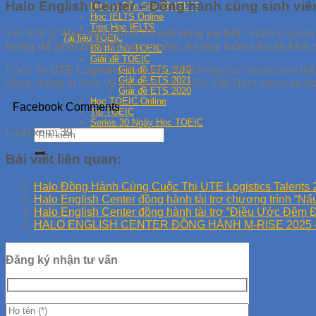
Halo English Center – Đồng hành cùng sinh viên
Hướng Dẫn Giải Đề IELTS
Học IELTS Online
Tips Học IELTS
Với triết lý “
Học tiếng Anh để mở rộng cơ hội
”, Halo Englis
Tài liệu TOEIC
hứng để phát triển kỹ năng mềm, tư duy toàn cầu và khả n
Đề thi thử TOEIC
Giải đề TOEIC
Cuộc thi
UTE Logistics Talents 2025
khép lại, nhưng tinh th
Giải đề ETS 2019
Giải đề ETS 2021
sáng, mang tri thức và bản lĩnh sinh viên Việt Nam vươn xa h
Giải đề ETS 2020
Học TOEIC Online
Facebook Comments
Tip TOEIC
Series 30 Ngày Học TOEIC
Lượt xem:
39
Bài viết liên quan:
Halo Đồng Hành Cùng Cuộc Thi UTE Logistics Talents 
Halo English Center đồng hành tài trợ chương trình “
Halo English Center đồng hành tài trợ “Điều Ước Đêm 
HALO ENGLISH CENTER ĐỒNG HÀNH M-RISE 2025 
Đăng ký nhận tư vấn