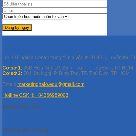
HALO English Center trung tâm luyện thi TOEIC, Luyện thi IEL
Cơ sở 1:
35B Hữu Nghị, P. Bình Thọ, TP. Thủ Đức, TP HCM
Cơ sở 2:
70 Hữu Nghị, P. Bình Thọ, TP. Thủ Đức, TP HCM
Email:
marketinghalo.edu@gmail.com
Hotline CSKH: +84356989003
Follow Us On
Thông tin chung