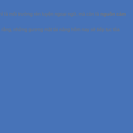
 là môi trường rèn luyện ngoại ngữ, mà còn là
nguồn cảm
n rằng, những gương mặt tài năng hôm nay sẽ tiếp tục tỏa