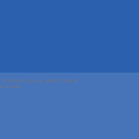
p: 07/04/2016, Nơi cấp: SKHDT TP.HCM
ồ Chí Minh