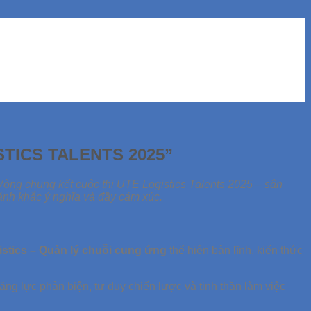
TICS TALENTS 2025”
Vòng chung kết cuộc thi UTE Logistics Talents 2025 – sân
nh khắc ý nghĩa và đầy cảm xúc.
istics – Quản lý chuỗi cung ứng
thể hiện bản lĩnh, kiến thức
ăng lực phản biện, tư duy chiến lược và tinh thần làm việc