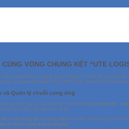
CÙNG VÒNG CHUNG KẾT “UTE LOGIS
tập và phát triển kỹ năng, Halo English Center đã góp mặt tại 
ại học Sư phạm Kỹ thuật TP.HCM tổ chức, mang đến nhiều khoả
cs và Quản lý chuỗi cung ứng
thường niên, tạo cơ hội cho sinh viên khối ngành
Kinh tế – Log
 toán thực tiễn của nền kinh tế số.
c đội thi đã mang đến những phần trình bày ấn tượng, thể hiện n
ản lý chuỗi cung ứng tương lai”
.