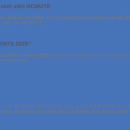
ức sinh viên HCMUTE
hành
Nhà tài trợ chính
, trao tặng
học bổng và phần quà đặc bi
của sinh viên HCMUTE.
LENTS 2025”
Logistics Talents 2025
đã chính thức khép lại và tìm ra những 
a thi năm nay:
cả các đội đã thể hiện bản lĩnh, sáng tạo và tinh thần kiên cường
à
bước khởi đầu cho hành trình phát triển, học hỏi và chinh