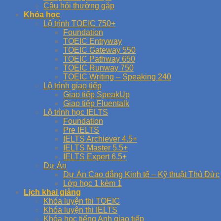
Câu hỏi thường gặp
Khóa học
Lộ trình TOEIC 750+
Foundation
TOEIC Entryway
TOEIC Gateway 550
TOEIC Pathway 650
TOEIC Runway 750
TOEIC Writing – Speaking 240
Lộ trình giao tiếp
Giao tiếp SpeakUp
Giao tiếp Fluentalk
Lộ trình học IELTS
Foundation
Pre IELTS
IELTS Archiever 4.5+
IELTS Master 5.5+
IELTS Expert 6.5+
Dự Án
Dự Án Cao đẳng Kinh tế – Kỹ thuật Thủ Đức
Lớp học 1 kèm 1
Lịch khai giảng
Khóa luyện thi TOEIC
Khóa luyện thi IELTS
Khóa học tiếng Anh giao tiếp