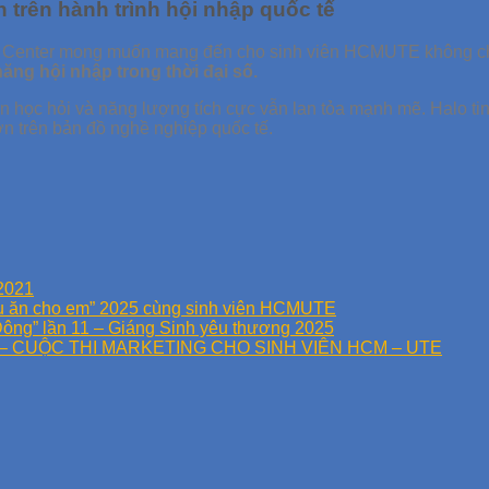
 trên hành trình hội nhập quốc tế
h Center mong muốn mang đến cho sinh viên HCMUTE không chỉ
ăng hội nhập trong thời đại số.
ần học hỏi và năng lượng tích cực vẫn lan tỏa mạnh mẽ. Halo ti
ơn trên bản đồ nghề nghiệp quốc tế.
2021
Nấu ăn cho em” 2025 cùng sinh viên HCMUTE
Đông” lần 11 – Giáng Sinh yêu thương 2025
– CUỘC THI MARKETING CHO SINH VIÊN HCM – UTE