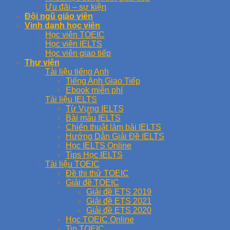
Ưu đãi – sự kiện
Đội ngũ giáo viên
Vinh danh học viên
Học viên TOEIC
Học viên IELTS
Học viên giao tiếp
Thư viện
Tài liệu tiếng Anh
Tiếng Anh Giao Tiếp
Ebook miễn phí
Tài liệu IELTS
Từ Vựng IELTS
Bài mẫu IELTS
Chiến thuật làm bài IELTS
Hướng Dẫn Giải Đề IELTS
Học IELTS Online
Tips Học IELTS
Tài liệu TOEIC
Đề thi thử TOEIC
Giải đề TOEIC
Giải đề ETS 2019
Giải đề ETS 2021
Giải đề ETS 2020
Học TOEIC Online
Tip TOEIC