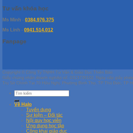
Tư vấn khóa học
Ms Minh
-
0384.976.375
Ms Linh
-
0941.514.012
Fanpage
Copyright © Công Ty TNHH Tư Vấn & Giáo Dục Thiên Bảo
Giấy chứng nhận doanh nghiệp số: 0313739102, Ngày cấp giấy phé
Trụ Sở Chính Tại 70 Hữu Nghị, Phường Bình Thọ, TP Thủ Đức, TP H
Về Halo
Tuyển dụng
Sự kiện – Đối tác
Nội quy học viên
Ứng dụng học tập
Công khai giáo dục