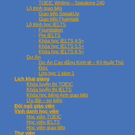
TOEIC Writing – Speaking 240
Lộ trình giao tiếp
Giao tiếp SpeakUp
Giao tiếp Fluentalk
Lộ trình học IELTS
Foundation
Pre IELTS
Khóa học IELTS 4.5+
Khóa học IELTS 5.5+
Khóa học IELTS 6.5+
Dự Án
Dự Án Cao đẳng Kinh tế – Kỹ thuật Thủ
Đức
Lớp học 1 kèm 1
Lịch khai giảng
Khóa luyện thi TOEIC
Khóa luyện thi IELTS
Khóa học tiếng Anh giao tiếp
Ưu đãi – sự kiện
Đội ngũ giáo viên
Vinh danh học viên
Học viên TOEIC
Học viên IELTS
Học viên giao tiếp
Thư viện