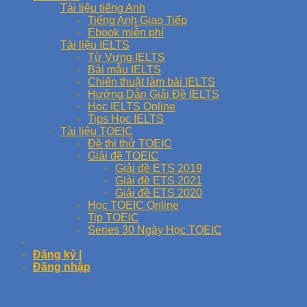
Tài liệu tiếng Anh
Tiếng Anh Giao Tiếp
Ebook miễn phí
Tài liệu IELTS
Từ Vựng IELTS
Bài mẫu IELTS
Chiến thuật làm bài IELTS
Hướng Dẫn Giải Đề IELTS
Học IELTS Online
Tips Học IELTS
Tài liệu TOEIC
Đề thi thử TOEIC
Giải đề TOEIC
Giải đề ETS 2019
Giải đề ETS 2021
Giải đề ETS 2020
Học TOEIC Online
Tip TOEIC
Series 30 Ngày Học TOEIC
Đăng ký |
Đăng nhập