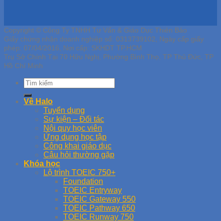
Copyright © Công Ty TNHH Tư Vấn & Giáo Dục Thiên Bảo
Giấy chứng nhận doanh nghiệp số: 0313739102, Ngày cấp giấy
phép: 07/04/2016, Nơi cấp: SKHDT TP.HCM
Trụ Sở Chính Tại 70 Hữu Nghị, Phường Bình Thọ, TP Thủ Đức, TP
Hồ Chí Minh
Về Halo
Tuyển dụng
Sự kiện – Đối tác
Nội quy học viên
Ứng dụng học tập
Công khai giáo dục
Câu hỏi thường gặp
Khóa học
Lộ trình TOEIC 750+
Foundation
TOEIC Entryway
TOEIC Gateway 550
TOEIC Pathway 650
TOEIC Runway 750