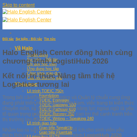
Skip to content
Đối tác
,
Sự kiện - Đối tác
,
Tin tức
Về Halo
Halo English Center đồng hành cùng
Tuyển dụng
chương trình LogistiHub 2026
Sự kiện – Đối tác
Nội quy học viên
Ứng dụng học tập
Công khai giáo dục
Kết nối tri thức Nâng tầm thế hệ
Câu hỏi thường gặp
Logistics tương lai
Khóa học
Lộ trình TOEIC 750+
Foundation
Trong bối cảnh ngành Logistics và Quản lý chuỗi cung ứng
TOEIC Entryway
đang phát triển mạnh mẽ tại Việt Nam, việc trang bị kiến thức
TOEIC Gateway 550
chuyên môn, kỹ năng thực tiễn và năng lực ngoại ngữ là yếu
TOEIC Pathway 650
tố quan trọng giúp sinh viên nâng cao lợi thế cạnh tranh trên
TOEIC Runway 750
TOEIC Writing – Speaking 240
thị trường lao động.
Lộ trình giao tiếp
Giao tiếp SpeakUp
Nhằm tạo ra sân chơi học thuật bổ ích cho sinh viên yêu
Giao tiếp Fluentalk
thích lĩnh vực Logistics, chương trình
LogistiHub 2026
Lộ trình học IELTS