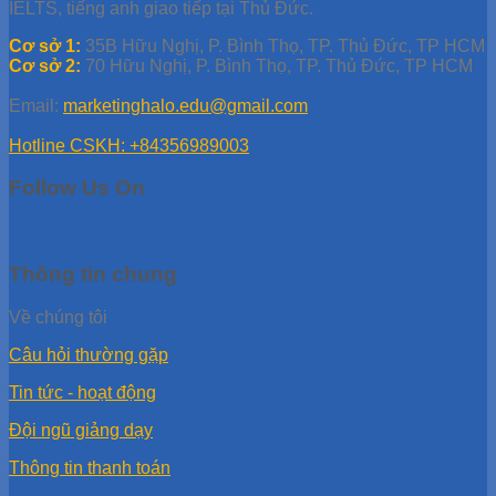
IELTS, tiếng anh giao tiếp tại Thủ Đức.
Cơ sở 1:
35B Hữu Nghị, P. Bình Thọ, TP. Thủ Đức, TP HCM
Cơ sở 2:
70 Hữu Nghị, P. Bình Thọ, TP. Thủ Đức, TP HCM
Email:
marketinghalo.edu@gmail.com
Hotline CSKH: +84356989003
Follow Us On
Thông tin chung
Về chúng tôi
Câu hỏi thường gặp
Tin tức - hoạt động
Đội ngũ giảng dạy
Thông tin thanh toán