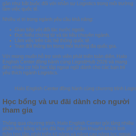
gần như bắt buộc đối với nhân sự Logistics trong môi trường
làm việc quốc tế.
Nhiều vị trí trong ngành yêu cầu khả năng:
Giao tiếp với đối tác nước ngoài.
Đọc hiểu chứng từ và tài liệu chuyên ngành.
Làm việc trên các hệ thống quốc tế.
Trao đổi thông tin trong môi trường đa quốc gia.
Với mong muốn hỗ trợ sinh viên phát triển toàn diện, Halo
English Center đồng hành cùng LogistiHub 2026 và mang
đến nhiều cơ hội học tập ngoại ngữ dành cho các bạn trẻ
yêu thích ngành Logistics.
Halo English Center đồng hành cùng chương trình Logi
Học bổng và ưu đãi dành cho người
tham gia
Thông qua chương trình, Halo English Center gửi tặng nhiều
phần học bổng và ưu đãi học phí nhằm khuyến khích tinh
thần học tập, phát triển kỹ năng và nâng cao năng lực ngoại