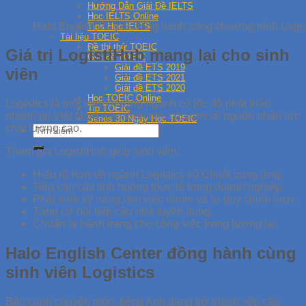
Hướng Dẫn Giải Đề IELTS
Học IELTS Online
Halo English Center đồng hành cùng chương trình Logi
Tips Học IELTS
Tài liệu TOEIC
Đề thi thử TOEIC
Giá trị LogistiHub mang lại cho sinh
Giải đề TOEIC
Giải đề ETS 2019
viên
Giải đề ETS 2021
Giải đề ETS 2020
Học TOEIC Online
Logistics là một trong những ngành có tốc độ phát triển
Tip TOEIC
nhanh tại Việt Nam, kéo theo nhu cầu lớn về nguồn nhân lực
Series 30 Ngày Học TOEIC
chất lượng cao.
Tham gia LogistiHub giúp sinh viên:
Hiểu rõ hơn về ngành Logistics và Chuỗi cung ứng.
Tiếp cận các tình huống thực tế trong doanh nghiệp.
Phát triển kỹ năng làm việc nhóm và tư duy chiến lược.
Tăng cơ hội tiếp cận nhà tuyển dụng.
Chuẩn bị hành trang cho công việc trong tương lai.
Halo English Center đồng hành cùng
sinh viên Logistics
Bên cạnh chuyên môn, tiếng Anh đang trở thành yêu cầu