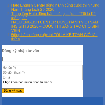
Halo English Center đồng hành cùng cuộc thi Những
Năm Tháng Lịch Sử 2026
Trung tâm Halo đồng hành cùng cuộc thi “Tôi là Kế
toán giỏi”
HALO ENGLISH CENTER ĐỒNG HÀNH VIETNAM
INSIGHTS 2026 – CUỘC THI SÁNG TẠO CHO SINH
VIÊN
Đồng hành cùng cuộc thi TÔI LÀ KẾ TOÁN GIỎI lần
thứ V
Đăng ký nhận tư vấn