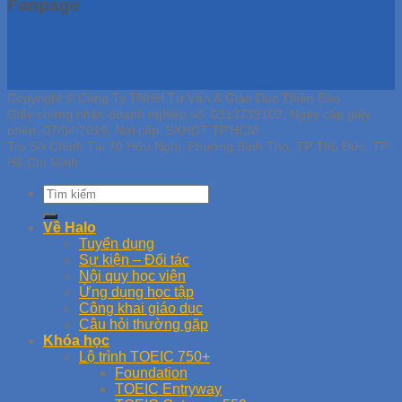
Fanpage
Copyright © Công Ty TNHH Tư Vấn & Giáo Dục Thiên Bảo
Giấy chứng nhận doanh nghiệp số: 0313739102, Ngày cấp giấy
phép: 07/04/2016, Nơi cấp: SKHDT TP.HCM
Trụ Sở Chính Tại 70 Hữu Nghị, Phường Bình Thọ, TP Thủ Đức, TP
Hồ Chí Minh
Về Halo
Tuyển dụng
Sự kiện – Đối tác
Nội quy học viên
Ứng dụng học tập
Công khai giáo dục
Câu hỏi thường gặp
Khóa học
Lộ trình TOEIC 750+
Foundation
TOEIC Entryway