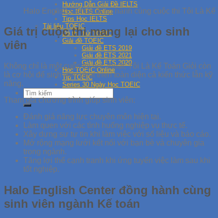
Hướng Dẫn Giải Đề IELTS
Halo English Center đồng hành cùng cuộc thi Tôi Là Kế
Học IELTS Online
Tips Học IELTS
Tài liệu TOEIC
Giá trị cuộc thi mang lại cho sinh
Đề thi thử TOEIC
Giải đề TOEIC
viên
Giải đề ETS 2019
Giải đề ETS 2021
Giải đề ETS 2020
Không chỉ là một cuộc thi học thuật, Tôi Là Kế Toán Giỏi còn
Học TOEIC Online
là cơ hội để sinh viên phát triển toàn diện cả kiến thức lẫn kỹ
Tip TOEIC
năng.
Series 30 Ngày Học TOEIC
Tham gia chương trình giúp sinh viên:
Đánh giá năng lực chuyên môn hiện tại.
Làm quen với các tình huống nghiệp vụ thực tế.
Xây dựng sự tự tin khi làm việc với số liệu và báo cáo.
Mở rộng mạng lưới kết nối với bạn bè và chuyên gia
trong ngành.
Tăng lợi thế cạnh tranh khi ứng tuyển việc làm sau khi
tốt nghiệp.
Halo English Center đồng hành cùng
sinh viên ngành Kế toán