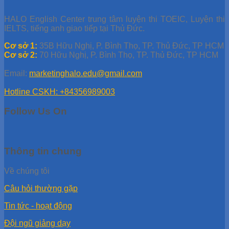
HALO English Center trung tâm luyện thi TOEIC, Luyện thi
IELTS, tiếng anh giao tiếp tại Thủ Đức.
Cơ sở 1:
35B Hữu Nghị, P. Bình Thọ, TP. Thủ Đức, TP HCM
Cơ sở 2:
70 Hữu Nghị, P. Bình Thọ, TP. Thủ Đức, TP HCM
Email:
marketinghalo.edu@gmail.com
Hotline CSKH: +84356989003
Follow Us On
Thông tin chung
Về chúng tôi
Câu hỏi thường gặp
Tin tức - hoạt động
Đội ngũ giảng dạy