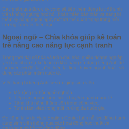
Các phần quà được kỳ vọng sẽ tiếp thêm động lực để sinh
viên không ngừng học hỏi, hoàn thiện bản thân và trang bị
thêm kỹ năng ngoại ngữ, một lợi thế quan trọng trong môi
trường làm việc hiện đại.
Ngoại ngữ – Chìa khóa giúp kế toán
trẻ nâng cao năng lực cạnh tranh
Trong thời đại số hóa và toàn cầu hóa, nhiều doanh nghiệp
yêu cầu nhân sự kế toán có khả năng sử dụng tiếng Anh để
làm việc với đối tác, đọc hiểu tài liệu chuyên ngành hoặc sử
dụng các phần mềm quốc tế.
Việc trang bị tiếng Anh từ sớm giúp sinh viên:
Mở rộng cơ hội nghề nghiệp.
Tiếp cận nguồn kiến thức chuyên ngành quốc tế.
Tăng khả năng thăng tiến trong công việc.
Tự tin làm việc trong môi trường đa quốc gia.
Đó cũng là lý do Halo English Center luôn nỗ lực đồng hành
cùng sinh viên thông qua các hoạt động học thuật và
chương trình hỗ trợ cộng đồng.