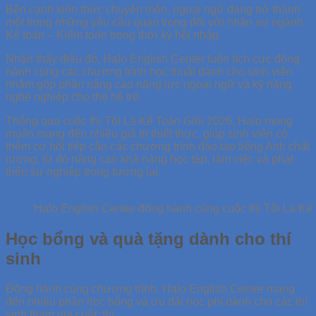
Bên cạnh kiến thức chuyên môn, ngoại ngữ đang trở thành
một trong những yêu cầu quan trọng đối với nhân sự ngành
Kế toán – Kiểm toán trong thời kỳ hội nhập.
Nhận thấy điều đó, Halo English Center luôn tích cực đồng
hành cùng các chương trình học thuật dành cho sinh viên
nhằm góp phần nâng cao năng lực ngoại ngữ và kỹ năng
nghề nghiệp cho thế hệ trẻ.
Thông qua cuộc thi Tôi Là Kế Toán Giỏi 2026, Halo mong
muốn mang đến nhiều giá trị thiết thực, giúp sinh viên có
thêm cơ hội tiếp cận các chương trình đào tạo tiếng Anh chất
lượng, từ đó nâng cao khả năng học tập, làm việc và phát
triển sự nghiệp trong tương lai.
Halo English Center đồng hành cùng cuộc thi Tôi Là Kế
Học bổng và quà tặng dành cho thí
sinh
Đồng hành cùng chương trình, Halo English Center mang
đến nhiều phần học bổng và ưu đãi học phí dành cho các thí
sinh tham gia cuộc thi.