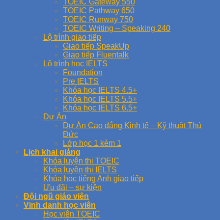
TOEIC Gateway 550
TOEIC Pathway 650
TOEIC Runway 750
TOEIC Writing – Speaking 240
Lộ trình giao tiếp
Giao tiếp SpeakUp
Giao tiếp Fluentalk
Lộ trình học IELTS
Foundation
Pre IELTS
Khóa học IELTS 4.5+
Khóa học IELTS 5.5+
Khóa học IELTS 6.5+
Dự Án
Dự Án Cao đẳng Kinh tế – Kỹ thuật Thủ
Đức
Lớp học 1 kèm 1
Lịch khai giảng
Khóa luyện thi TOEIC
Khóa luyện thi IELTS
Khóa học tiếng Anh giao tiếp
Ưu đãi – sự kiện
Đội ngũ giáo viên
Vinh danh học viên
Học viên TOEIC