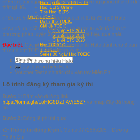
✅ Được trải nghiệm quy trình và môi trường giống như khi đi
Hướng Dẫn Giải Đề IELTS
thật tại IIG.
Học IELTS Online
Tips Học IELTS
Tài liệu TOEIC
✅ Được nhận điểm và feedback chi tiết từ đội ngũ Halo.
Đề thi thử TOEIC
Giải đề TOEIC
✅ Ngoài ra, các bạn sinh viên sẽ được tư vấn lộ trình và
Giải đề ETS 2019
phương pháp luyện TOEIC phù hợp và hiệu quả nhất.
Giải đề ETS 2021
Giải đề ETS 2020
Đặc biệt:
Các phần thưởng hấp dẫn từ Halo dành cho 3 bạn
Học TOEIC Online
Tip TOEIC
thí sinh đạt TOEIC 800+ trong kỳ thi.
Series 30 Ngày Học TOEIC
Áo thun thương hiệu Halo
Sổ tay thương hiệu Halo
Voucher Test sinh trắc dấu vân tay Miễn Phí
Lộ trình đăng ký tham gia kỳ thi
Bước 1:
Bấm vào đường link
https://forms.gle/LoHfG8DzJiAViE5Z7
và nhập đầy đủ thông
tin.
Bước 2:
Đóng lệ phí thi qua:
👉 Thông tin đóng lệ phí:
Momo 0772865205 – Dương
Thiện Quí.