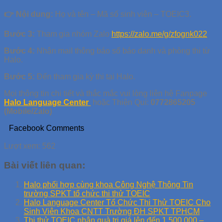
👉 Nội dung:
Họ và tên – Mã số sinh viên – TOEIC3.
Bước 3:
Tham gia nhóm Zalo
https://zalo.me/g/zfognk022
Bước 4:
Nhận mail thông báo số báo danh và phòng thi từ
Halo.
Bước 5:
Đến tham gia kỳ thi tại Halo.
Mọi thông tin chi tiết và thắc mắc vui lòng liên hệ Fanpage
Halo Language Center
hoặc Thiện Quí:
0772865205
(Mobile/Zalo)
Facebook Comments
Lượt xem:
562
Bài viết liên quan:
Halo phối hợp cùng khoa Công Nghệ Thông Tin
trường SPKT tổ chức thi thử TOEIC
Halo Language Center Tổ Chức Thi Thử TOEIC Cho
Sinh Viên Khoa CNTT Trường ĐH SPKT TPHCM
Thi thử TOEIC nhận quà trị giá lên đến 1,500,000 –