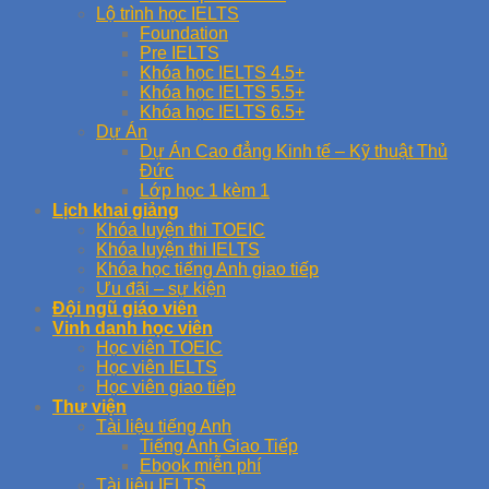
Lộ trình học IELTS
Foundation
Pre IELTS
Khóa học IELTS 4.5+
Khóa học IELTS 5.5+
Khóa học IELTS 6.5+
Dự Án
Dự Án Cao đẳng Kinh tế – Kỹ thuật Thủ
Đức
Lớp học 1 kèm 1
Lịch khai giảng
Khóa luyện thi TOEIC
Khóa luyện thi IELTS
Khóa học tiếng Anh giao tiếp
Ưu đãi – sự kiện
Đội ngũ giáo viên
Vinh danh học viên
Học viên TOEIC
Học viên IELTS
Học viên giao tiếp
Thư viện
Tài liệu tiếng Anh
Tiếng Anh Giao Tiếp
Ebook miễn phí
Tài liệu IELTS