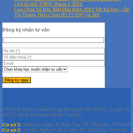
Lịch thi thử TOEIC tháng 2 2023
Live Chat Số Đặc Biệt Đầu Năm 2023 Tết Xả Hơi – Ôn
Thi Thảnh Thơi Cùng IELTS IDP Và 2k5
Đăng ký nhận tư vấn
HALO English Center trung tâm luyện thi TOEIC, Luyện thi
IELTS, tiếng anh giao tiếp tại Thủ Đức.
Cơ sở 1:
35B Hữu Nghị, P. Bình Thọ, TP. Thủ Đức, TP HCM
Cơ sở 2:
70 Hữu Nghị, P. Bình Thọ, TP. Thủ Đức, TP HCM