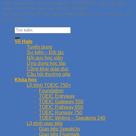
Giấy chứng nhận doanh nghiệp số: 0313739102, Ngày cấp giấy
phép: 07/04/2016, Nơi cấp: SKHDT TP.HCM
Trụ Sở Chính Tại 70 Hữu Nghị, Phường Bình Thọ, TP Thủ Đức, TP
Hồ Chí Minh
Về Halo
Tuyển dụng
Sự kiện – Đối tác
Nội quy học viên
Ứng dụng học tập
Công khai giáo dục
Câu hỏi thường gặp
Khóa học
Lộ trình TOEIC 750+
Foundation
TOEIC Entryway
TOEIC Gateway 550
TOEIC Pathway 650
TOEIC Runway 750
TOEIC Writing – Speaking 240
Lộ trình giao tiếp
Giao tiếp SpeakUp
Giao tiếp Fluentalk