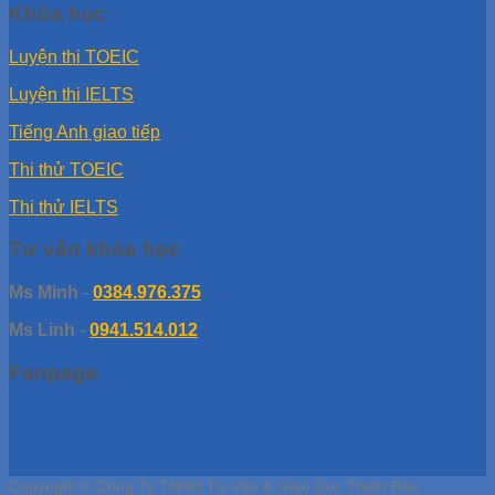
Khóa học
Luyện thi TOEIC
Luyện thi IELTS
Tiếng Anh giao tiếp
Thi thử TOEIC
Thi thử IELTS
Tư vấn khóa học
Ms Minh
-
0384.976.375
Ms Linh
-
0941.514.012
Fanpage
Copyright © Công Ty TNHH Tư Vấn & Giáo Dục Thiên Bảo