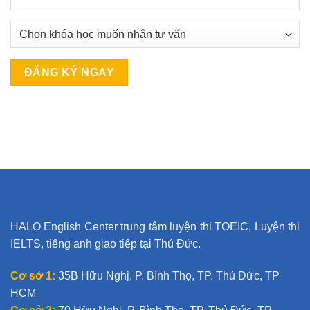
A
l
t
e
r
n
a
t
HALO English Center trung tâm luyện thi TOEIC, Luyện thi
i
IELTS, tiếng anh giao tiếp tại Thủ Đức.
v
e
Cơ sở 1:
35B Hữu Nghị, P. Bình Thọ, TP. Thủ Đức, TP
:
HCM