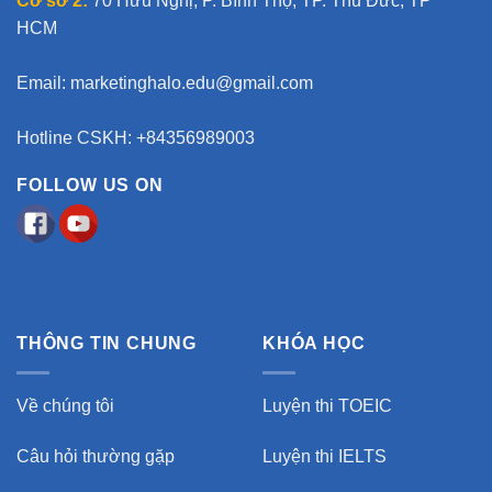
Cơ sở 2:
70 Hữu Nghị, P. Bình Thọ, TP. Thủ Đức, TP
HCM
Email:
marketinghalo.edu@gmail.com
Hotline CSKH: +84356989003
FOLLOW US ON
THÔNG TIN CHUNG
KHÓA HỌC
Về chúng tôi
Luyện thi TOEIC
Câu hỏi thường gặp
Luyện thi IELTS