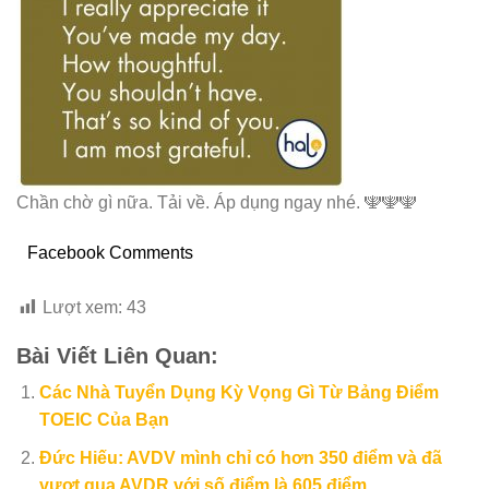
Chần chờ gì nữa. Tải về. Áp dụng ngay nhé.
🕎
🕎
🕎
Facebook Comments
Lượt xem:
43
Bài Viết Liên Quan:
Các Nhà Tuyển Dụng Kỳ Vọng Gì Từ Bảng Điểm
TOEIC Của Bạn
Đức Hiếu: AVDV mình chỉ có hơn 350 điểm và đã
vượt qua AVDR với số điểm là 605 điểm