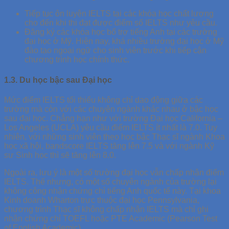
Tiếp tục ôn luyện IELTS tại các khóa học chất lượng
cho đến khi thi đạt được điểm số IELTS như yêu cầu.
Đăng ký các khóa học bổ trợ tiếng Anh tại các trường
đại học ở Mỹ. Hiện nay, khá nhiều trường đại học ở Mỹ
đào tạo ngoại ngữ cho sinh viên trước khi tiếp cận
chương trình học chính thức.
1.3. Du học bậc sau Đại học
Mức điểm IELTS tối thiểu không chỉ dao động giữa các
trường mà còn với các chuyên ngành khác nhau ở bậc học
sau đại học. Chẳng hạn như với trường Đại học California –
Los Angeles (UCLA) yêu cầu điểm IELTS ít nhất là 7.0. Tuy
nhiên, với những sinh viên theo học bậc Thạc sĩ ngành Khoa
học xã hội, bandscore IELTS tăng lên 7.5 và với ngành Kỹ
sư Sinh học thì sẽ tăng lên 8.0.
Ngoài ra, lưu ý là một số trường đại học vẫn chấp nhận điểm
IELTS. Thế nhưng, có một số chuyên ngành của trường lại
không công nhận chứng chỉ tiếng Anh quốc tế này. Tại khoa
Kinh doanh Wharton trực thuộc đại học Pennsylvania,
chương trình Thạc sĩ không chấp nhận IELTS mà chỉ ghi
nhận chứng chỉ TOEFL hoặc PTE Academic (Pearson Test
of English Academic).