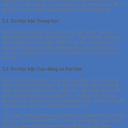
IELTS. Tại Mỹ, không có mức điểm chung tối thiểu cho tất cả
du học sinh mà sẽ tùy vào chính sách của các trường.
1.1. Du học bậc Trung học
Đối với chương trình giáo dục trung học tại Mỹ, học sinh
không bắt buộc phải có điểm IELTS. Thay vào đó, bạn phải
làm bài kiểm tra tiếng Anh SLEP
(The Secondary Level
English Proficiency)
. Mức điểm đạt yêu cầu là IELTS 4.5+,
một số trường học sẽ có yêu cầu chênh lệch một chút với
mức 4.5.
1.2. Du học bậc Cao đẳng và Đại học
Nhìn chung, tổng điểm của 4 kỹ năng được yêu cầu trong
khoảng từ IELTS 6.0 đến 7.0. Bên cạnh đó, một số trường
cũng quy định thêm về mức điểm của một số kỹ năng nhất
định, thông thường là kỹ năng Viết – Writing. Với những
trường thuộc khối Ivy League danh giá, mức điểm IELTS yêu
cầu thường cao hơn một chút, khoảng 7.0.
Tuy nhiên, không phải ai cũng khả năng đạt điểm IELTS theo
yêu cầu. Nếu số điểm IELTS của bạn không đạt, bạn có thể
có 2 lựa chọn để chương trình học không bị gián đoạn: