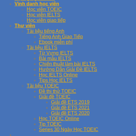
Vinh danh học viên
Học viên TOEIC
Học viên IELTS
Học viên giao tiếp
Thư viện
Tài liệu tiếng Anh
Tiếng Anh Giao Tiếp
Ebook miễn phí
Tài liệu IELTS
Từ Vựng IELTS
Bài mẫu IELTS
Chiến thuật làm bài IELTS
Hướng Dẫn Giải Đề IELTS
Học IELTS Online
Tips Học IELTS
Tài liệu TOEIC
Đề thi thử TOEIC
Giải đề TOEIC
Giải đề ETS 2019
Giải đề ETS 2021
Giải đề ETS 2020
Học TOEIC Online
Tip TOEIC
Series 30 Ngày Học TOEIC