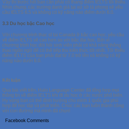
Vậy thì trước hết bạn cần phải có thang điểm IELTS tối thiểu.
Nhìn chung, các trường danh giá tại xứ sở lá phong sẽ yêu
cầu IELTS 6.5 và không có kỹ năng nào điểm dưới 6.0.
3.3 Du học bậc Cao học
Với chương trình thạc sĩ tại Canada ở bậc cao học, yêu cầu
về điểm IELTS sẽ cao hơn so với bậc đại học. Bởi vì
chương trình học đòi hỏi sinh viên phải có khả năng thông
thạo ngôn ngữ để có thể tiếp thu kiến thức tốt nhất. Tối thiểu
điểm IELTS của bạn phải đạt từ 7.0 trở lên và không có kỹ
năng nào dưới 6.0.
Kết luận
Qua bài viết trên, Halo Language Center đã tổng hợp mọi
thông tin về điểm IELTS khi đi du học ở các nước phổ biến.
Hy vọng bạn có thể định hướng cho mình 1 quốc gia phù
hợp để học tập và phát triển. Chúc các bạn luôn thành công
với con đường mà mình đã chọn!
Facebook Comments