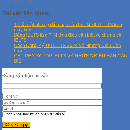
Lượt xem:
158
Bài viết liên quan:
Tất tần tật những điều bạn cần biết khi thi IELTS trên
máy tính
Bằng IELTS là gì? Những điều cần biết về chứng chỉ
IELTS
Cách Đăng Ký Thi IELTS 2024 Và Những Điều Cần
Lưu Ý
GET READY FOR IELTS VÀ NHỮNG ĐIỀU BẠN CẦN
BIẾT
Đăng ký nhận tư vấn