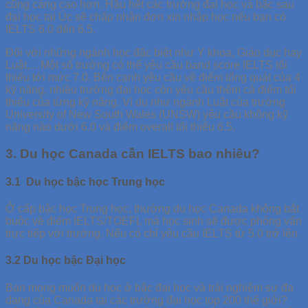
cũng càng cao hơn. Hầu hết các trường đại học và bậc sau
đại học tại Úc sẽ chấp nhận đơn xin nhập học nếu bạn có
IELTS 6.0 đến 6.5.
Đối với những ngành học đặc biệt như Y khoa, Giáo dục hay
Luật,…Một số trường có thể yêu cầu band score IELTS tối
thiểu tới mức 7.0. Bên cạnh yêu cầu về điểm tổng quát của 4
kỹ năng, nhiều trường đại học còn yêu cầu thêm cả điểm tối
thiểu của từng kỹ năng. Ví dụ như ngành Luật của trường
University of New South Wales (UNSW) yêu cầu không kỹ
năng nào dưới 6.0 và điểm overall tối thiểu 6.5.
3. Du học Canada cần IELTS bao nhiêu?
3.1 Du học bậc học Trung học
Ở cấp bậc học Trung học, thường du học Canada không bắt
buộc về điểm IELTS/TOEFL mà học sinh sẽ được phỏng vấn
trực tiếp với trường. Nếu có chỉ yêu cầu IELTS từ 5.0 trở lên.
3.2 Du học bậc Đại học
Bạn mong muốn du học ở bậc đại học và trải nghiệm sự đa
dạng của Canada tại các trường đại học top 200 thế giới?