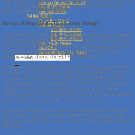
môi trường và chương trình học hay không. Vậy nên để chắc
Hướng Dẫn Giải Đề IELTS
chắn số điểm bạn cần để xét tuyển bạn nên tìm hiểu trên
Học IELTS Online
chính website của trường đó.
Tips Học IELTS
Tài liệu TOEIC
Đề thi thử TOEIC
Du học không cần IELTS có được không?
Giải đề TOEIC
Giải đề ETS 2019
Giải đề ETS 2021
Câu trả lời là Có! Bạn có thể chọn qua nước du học và đăng
Giải đề ETS 2020
kí thêm một khóa học ngôn ngữ từ 6 tháng – 1 năm cho tới
Học TOEIC Online
khi đạt điểm đầu vào. Tuy nhiên, với cách này học phí sẽ rất
Tip TOEIC
cao và gây tốn thời gian của bạn. Vậy nên tốt nhất là bạn
Series 30 Ngày Học TOEIC
nên học và lấy chứng chỉ IELTS tại Việt Nam.
Theo yêu cầu chung, điểm cơ bản dành cho các bạn muốn
tham gia các trường đại học hiện nay là
4.5 IELTS
. Nghĩa là
bạn phải hiểu được sơ lược kiến thức mà mình sẽ học tại
trường học sau này. Nếu thấp hơn 4.5 IELTS thì các bạn sẽ
không thể theo kịp chương trình giáo dục quốc tế được.
Nhưng để theo học kịp và đạt thành tích tốt khi học tại trường
nước ngoài, yêu cầu 4.5 IELTS vẫn là chưa đủ.
Tuy nhiên, điểm IELTS du học được khuyến khích nên dao
động từ
6.0 – 6.5
. Đây là thang điểm đánh giá bạn có nền
tảng ngôn ngữ về Nghe – Nói – Đọc – Viết và đủ để nắm bắt
kiến thức.