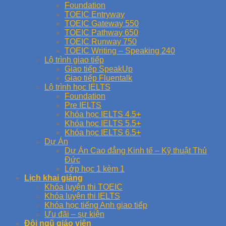
Foundation
TOEIC Entryway
TOEIC Gateway 550
TOEIC Pathway 650
TOEIC Runway 750
TOEIC Writing – Speaking 240
Lộ trình giao tiếp
Giao tiếp SpeakUp
Giao tiếp Fluentalk
Lộ trình học IELTS
Foundation
Pre IELTS
Khóa học IELTS 4.5+
Khóa học IELTS 5.5+
Khóa học IELTS 6.5+
Dự Án
Dự Án Cao đẳng Kinh tế – Kỹ thuật Thủ
Đức
Lớp học 1 kèm 1
Lịch khai giảng
Khóa luyện thi TOEIC
Khóa luyện thi IELTS
Khóa học tiếng Anh giao tiếp
Ưu đãi – sự kiện
Đội ngũ giáo viên