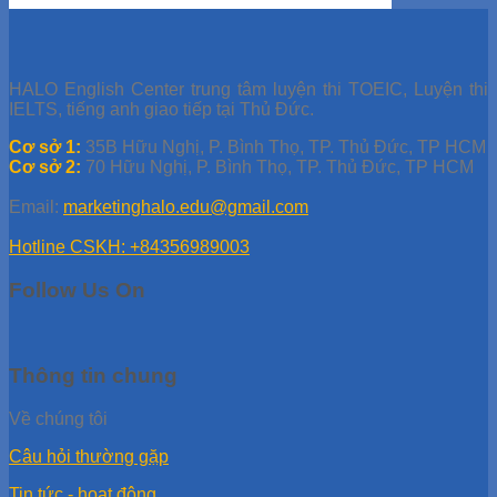
HALO English Center trung tâm luyện thi TOEIC, Luyện thi
IELTS, tiếng anh giao tiếp tại Thủ Đức.
Cơ sở 1:
35B Hữu Nghị, P. Bình Thọ, TP. Thủ Đức, TP HCM
Cơ sở 2:
70 Hữu Nghị, P. Bình Thọ, TP. Thủ Đức, TP HCM
Email:
marketinghalo.edu@gmail.com
Hotline CSKH: +84356989003
Follow Us On
Thông tin chung
Về chúng tôi
Câu hỏi thường gặp
Tin tức - hoạt động