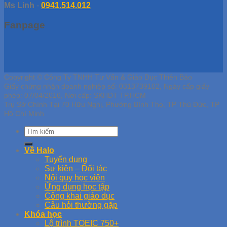
Ms Linh
-
0941.514.012
Fanpage
Copyright © Công Ty TNHH Tư Vấn & Giáo Dục Thiên Bảo
Giấy chứng nhận doanh nghiệp số: 0313739102, Ngày cấp giấy
phép: 07/04/2016, Nơi cấp: SKHDT TP.HCM
Trụ Sở Chính Tại 70 Hữu Nghị, Phường Bình Thọ, TP Thủ Đức, TP
Hồ Chí Minh
Về Halo
Tuyển dụng
Sự kiện – Đối tác
Nội quy học viên
Ứng dụng học tập
Công khai giáo dục
Câu hỏi thường gặp
Khóa học
Lộ trình TOEIC 750+