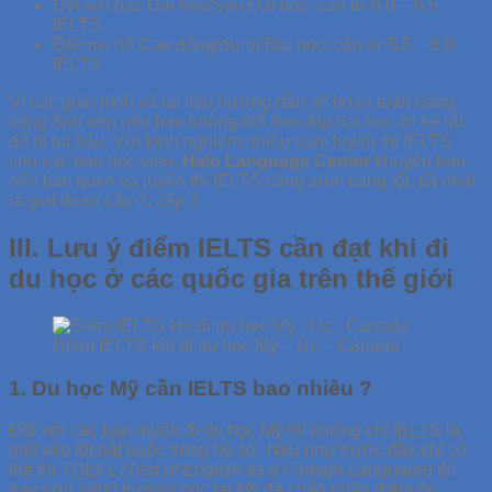
Đối với bậc Đại học/Sau Đại học: cần từ 6.0 – 6.5
IELTS
Đối với hệ Cao đẳng/dự bị Đại học: cần từ 5.5 – 6.0
IELTS
Vì các giáo trình và tài liệu hướng dẫn sẽ hoàn toàn bằng
tiếng Anh nên nếu bạn không thể theo kịp bài học thì sẽ rất
dễ bị tụt hậu. Với kinh nghiệm nhiều năm luyện thi IELTS
cho các bạn học viên,
Halo Language Center
khuyên bạn
nên làm quen và luyện thi IELTS càng sớm càng tốt, tốt nhất
là giai đoạn cấp 2, cấp 3.
III. Lưu ý điểm IELTS cần đạt khi đi
du học ở các quốc gia trên thế giới
Điểm IELTS khi đi du học Mỹ – Úc – Canada
1. Du học Mỹ cần IELTS bao nhiêu ?
Đối với các bạn muốn đi du học Mỹ thì chứng chỉ IELTS là
một yếu tốt bắt buộc trong hồ sơ. Nếu như trước đây chỉ có
thể thi TOEFL
(Test of English as a Foreign Language)
thì
nay hơn 3400 trường học tại Mỹ đã chấp nhận điểm thi