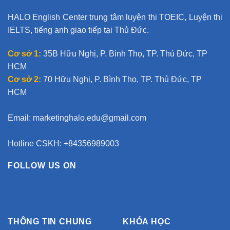
HALO English Center trung tâm luyện thi TOEIC, Luyện thi
IELTS, tiếng anh giao tiếp tại Thủ Đức.
Cơ sở 1:
35B Hữu Nghị, P. Bình Thọ, TP. Thủ Đức, TP
HCM
Cơ sở 2:
70 Hữu Nghị, P. Bình Thọ, TP. Thủ Đức, TP
HCM
Email:
marketinghalo.edu@gmail.com
Hotline CSKH: +84356989003
FOLLOW US ON
THÔNG TIN CHUNG
KHÓA HỌC