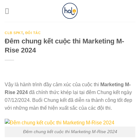
Skip
to
content
CLB SPKT
,
ĐỐI TÁC
Đêm chung kết cuộc thi Marketing M-
Rise 2024
Vậy là hành trình đầy cảm xúc của cuộc thi
Marketing M-
Rise 2024
đã chính thức khép lại tại đêm Chung kết ngày
07/12/2024. Buổi Chung kết đã diễn ra thành công tốt đẹp
với những màn thể hiện xuất sắc của các đội thi.
Đêm chung kết cuộc thi Marketing M-Rise 2024