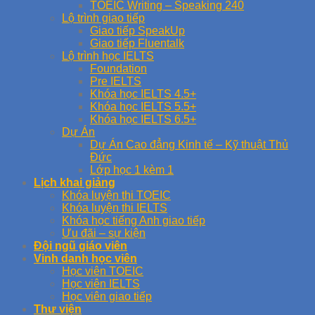
TOEIC Writing – Speaking 240
Lộ trình giao tiếp
Giao tiếp SpeakUp
Giao tiếp Fluentalk
Lộ trình học IELTS
Foundation
Pre IELTS
Khóa học IELTS 4.5+
Khóa học IELTS 5.5+
Khóa học IELTS 6.5+
Dự Án
Dự Án Cao đẳng Kinh tế – Kỹ thuật Thủ
Đức
Lớp học 1 kèm 1
Lịch khai giảng
Khóa luyện thi TOEIC
Khóa luyện thi IELTS
Khóa học tiếng Anh giao tiếp
Ưu đãi – sự kiện
Đội ngũ giáo viên
Vinh danh học viên
Học viên TOEIC
Học viên IELTS
Học viên giao tiếp
Thư viện