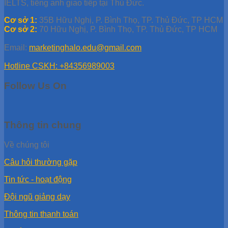
IELTS, tiếng anh giao tiếp tại Thủ Đức.
Cơ sở 1:
35B Hữu Nghị, P. Bình Thọ, TP. Thủ Đức, TP HCM
Cơ sở 2:
70 Hữu Nghị, P. Bình Thọ, TP. Thủ Đức, TP HCM
Email:
marketinghalo.edu@gmail.com
Hotline CSKH: +84356989003
Follow Us On
Thông tin chung
Về chúng tôi
Câu hỏi thường gặp
Tin tức - hoạt động
Đội ngũ giảng dạy
Thông tin thanh toán