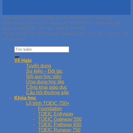
Copyright © Công Ty TNHH Tư Vấn & Giáo Dục Thiên Bảo
Giấy chứng nhận doanh nghiệp số: 0313739102, Ngày cấp giấy
phép: 07/04/2016, Nơi cấp: SKHDT TP.HCM
Trụ Sở Chính Tại 70 Hữu Nghị, Phường Bình Thọ, TP Thủ Đức, TP
Hồ Chí Minh
Về Halo
Tuyển dụng
Sự kiện – Đối tác
Nội quy học viên
Ứng dụng học tập
Công khai giáo dục
Câu hỏi thường gặp
Khóa học
Lộ trình TOEIC 750+
Foundation
TOEIC Entryway
TOEIC Gateway 550
TOEIC Pathway 650
TOEIC Runway 750