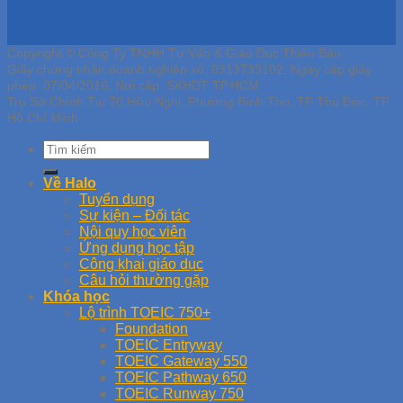
Copyright © Công Ty TNHH Tư Vấn & Giáo Dục Thiên Bảo
Giấy chứng nhận doanh nghiệp số: 0313739102, Ngày cấp giấy
phép: 07/04/2016, Nơi cấp: SKHDT TP.HCM
Trụ Sở Chính Tại 70 Hữu Nghị, Phường Bình Thọ, TP Thủ Đức, TP
Hồ Chí Minh
Về Halo
Tuyển dụng
Sự kiện – Đối tác
Nội quy học viên
Ứng dụng học tập
Công khai giáo dục
Câu hỏi thường gặp
Khóa học
Lộ trình TOEIC 750+
Foundation
TOEIC Entryway
TOEIC Gateway 550
TOEIC Pathway 650
TOEIC Runway 750