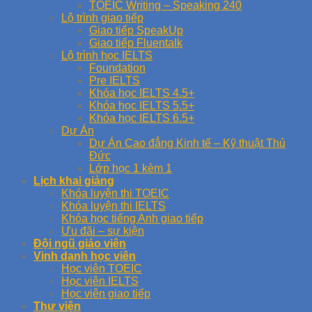
TOEIC Writing – Speaking 240
Lộ trình giao tiếp
Giao tiếp SpeakUp
Giao tiếp Fluentalk
Lộ trình học IELTS
Foundation
Pre IELTS
Khóa học IELTS 4.5+
Khóa học IELTS 5.5+
Khóa học IELTS 6.5+
Dự Án
Dự Án Cao đẳng Kinh tế – Kỹ thuật Thủ
Đức
Lớp học 1 kèm 1
Lịch khai giảng
Khóa luyện thi TOEIC
Khóa luyện thi IELTS
Khóa học tiếng Anh giao tiếp
Ưu đãi – sự kiện
Đội ngũ giáo viên
Vinh danh học viên
Học viên TOEIC
Học viên IELTS
Học viên giao tiếp
Thư viện