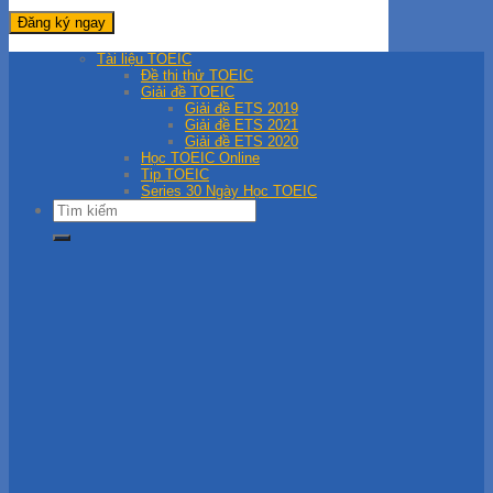
Hướng Dẫn Giải Đề IELTS
Học IELTS Online
Tips Học IELTS
Tài liệu TOEIC
Đề thi thử TOEIC
Giải đề TOEIC
Giải đề ETS 2019
Giải đề ETS 2021
Giải đề ETS 2020
Học TOEIC Online
Tip TOEIC
Series 30 Ngày Học TOEIC