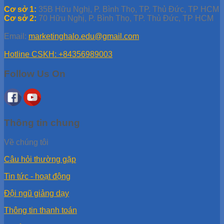
Cơ sở 1:
35B Hữu Nghị, P. Bình Thọ, TP. Thủ Đức, TP HCM
Cơ sở 2:
70 Hữu Nghị, P. Bình Thọ, TP. Thủ Đức, TP HCM
Email:
marketinghalo.edu@gmail.com
Hotline CSKH: +84356989003
Follow Us On
Thông tin chung
Về chúng tôi
Câu hỏi thường gặp
Tin tức - hoạt động
Đội ngũ giảng dạy
Thông tin thanh toán