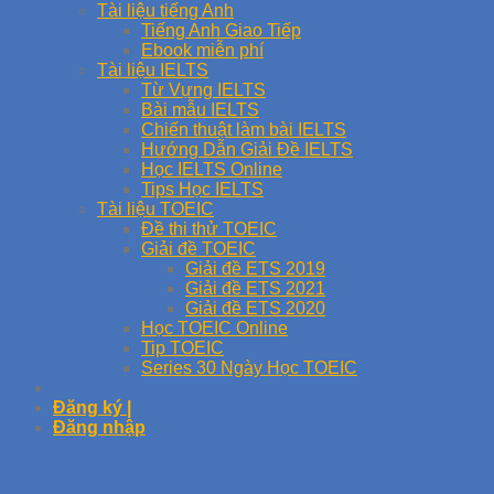
Tài liệu tiếng Anh
Tiếng Anh Giao Tiếp
Ebook miễn phí
Tài liệu IELTS
Từ Vựng IELTS
Bài mẫu IELTS
Chiến thuật làm bài IELTS
Hướng Dẫn Giải Đề IELTS
Học IELTS Online
Tips Học IELTS
Tài liệu TOEIC
Đề thi thử TOEIC
Giải đề TOEIC
Giải đề ETS 2019
Giải đề ETS 2021
Giải đề ETS 2020
Học TOEIC Online
Tip TOEIC
Series 30 Ngày Học TOEIC
Đăng ký |
Đăng nhập