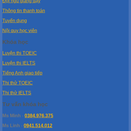
Đội ngũ giảng dạy
Thông tin thanh toán
Tuyển dụng
Nội quy học viên
Khóa học
Luyện thi TOEIC
Luyện thi IELTS
Tiếng Anh giao tiếp
Thi thử TOEIC
Thi thử IELTS
Tư vấn khóa học
Ms Minh
-
0384.976.375
Ms Linh
-
0941.514.012