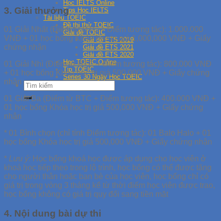
Học IELTS Online
3. Giải thưởng
Tips Học IELTS
Tài liệu TOEIC
Đề thi thử TOEIC
01 Giải Nhất (Điểm từ BTC + Điểm tương tác): 1.000.000
Giải đề TOEIC
VNĐ + 01 học bổng Khóa học trị giá 1,000,000 VNĐ + Giấy
Giải đề ETS 2019
chứng nhận
Giải đề ETS 2021
Giải đề ETS 2020
Học TOEIC Online
01 Giải Nhì (Điểm từ BTC + Điểm tương tác): 800.000 VNĐ
Tip TOEIC
+ 01 học bổng Khóa học trị giá 500,000 VNĐ + Giấy chứng
Series 30 Ngày Học TOEIC
nhận
01 Giải Ba (Điểm từ BTC + Điểm tương tác): 400.000 VNĐ +
01 học bổng Khóa học trị giá 500,000 VNĐ + Giấy chứng
nhận
* 01 Bình chọn (chỉ tính Điểm tương tác): 01 Balo Halo + 01
học bổng Khóa học trị giá 500,000 VNĐ + Giấy chứng nhận
*
Lưu ý:
Học bổng khoá học được áp dụng cho học viên ở
khoá học tiếp theo trong lộ trình, học bổng có thể được tặng
cho người thân hoặc bạn bè của học viên, học bổng chỉ có
giá trị trong vòng 3 tháng kể từ thời điểm học viên được trao,
học bổng không có giá trị quy đổi sang tiền mặt
4. Nội dung bài dự thi