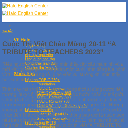
Skip
to
content
Tin tức
Về Halo
Cuộc Thi Viết Chào Mừng 20-11 “A
Tuyển dụng
TRIBUTE TO TEACHERS 2023”
Sự kiện – Đối tác
Nội quy học viên
Ứng dụng học tập
Công khai giáo dục
“Nếu người kỹ sư vui mừng nhìn thấy cây cầu mà mình vừa
Câu hỏi thường gặp
mới xây xong, người nông dân mỉm cười nhìn đồng lúa mình
Khóa học
vừa mới trồng, thì người giáo viên vui sướng khi nhìn thấy
học sinh đỗ đạt, thành công.”
Lộ trình TOEIC 750+
Foundation
TOEIC Entryway
Thật may mắn khi được sinh ra trong thời ai cũng được đến
TOEIC Gateway 550
trường, được biết mặt con chữ, được bước chân ra thế giới.
TOEIC Pathway 650
Chúng ta biết ơn vì điều đó, đặc biệt là những nỗ lực truyền
TOEIC Runway 750
lửa không ngừng của những người Thầy người Cô. Nhưng
TOEIC Writing – Speaking 240
không phải ai trong chúng ta cũng có đủ can đảm để gửi lời
Lộ trình giao tiếp
Giao tiếp SpeakUp
tri ân đến Thầy Cô của mình. Sẽ không bao giờ là quá muộn,
Giao tiếp Fluentalk
nếu bạn cũng mong muốn nhân dịp 20/11 năm nay để bày tỏ
Lộ trình học IELTS
lòng mình, hãy tham gia ngay cuộc thi viết “
A TRIBUTE TO
Foundation