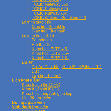
TOEIC Gateway 550
TOEIC Pathway 650
TOEIC Runway 750
TOEIC Writing – Speaking 240
Lộ trình giao tiếp
Giao tiếp SpeakUp
Giao tiếp Fluentalk
Lộ trình học IELTS
Foundation
Pre IELTS
Khóa học IELTS 4.5+
Khóa học IELTS 5.5+
Khóa học IELTS 6.5+
Dự Án
Dự Án Cao đẳng Kinh tế – Kỹ thuật Thủ
Đức
Lớp học 1 kèm 1
Lịch khai giảng
Khóa luyện thi TOEIC
Khóa luyện thi IELTS
Khóa học tiếng Anh giao tiếp
Ưu đãi – sự kiện
Đội ngũ giáo viên
Vinh danh học viên