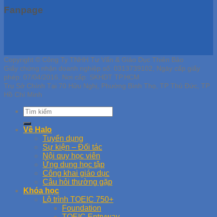
Fanpage
Copyright © Công Ty TNHH Tư Vấn & Giáo Dục Thiên Bảo
Giấy chứng nhận doanh nghiệp số: 0313739102, Ngày cấp giấy
phép: 07/04/2016, Nơi cấp: SKHDT TP.HCM
Trụ Sở Chính Tại 70 Hữu Nghị, Phường Bình Thọ, TP Thủ Đức, TP
Hồ Chí Minh
Về Halo
Tuyển dụng
Sự kiện – Đối tác
Nội quy học viên
Ứng dụng học tập
Công khai giáo dục
Câu hỏi thường gặp
Khóa học
Lộ trình TOEIC 750+
Foundation
TOEIC Entryway