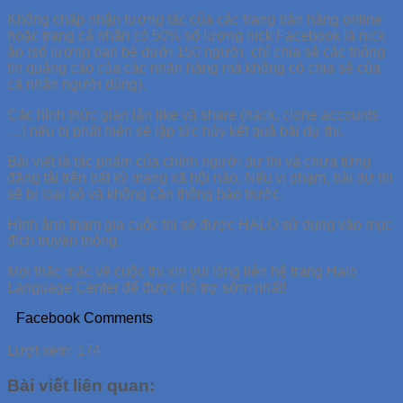
Không chấp nhận tương tác của các trang bán hàng online
hoặc trang cá nhân có 50% số lượng nick Facebook là nick
ảo (số lượng bạn bè dưới 150 người, chỉ chia sẻ các thông
tin quảng cáo của các nhãn hàng mà không có chia sẻ của
cá nhân người dùng).
Các hình thức gian lận like và share (hack, clone accounts
…) nếu bị phát hiện sẽ lập tức hủy kết quả bài dự thi.
Bài viết là tác phẩm của chính người dự thi và chưa từng
đăng tải trên bất kỳ mạng xã hội nào. Nếu vi phạm, bài dự thi
sẽ bị loại bỏ và không cần thông báo trước.
Hình ảnh tham gia cuộc thi sẽ được HALO sử dụng vào mục
đích truyền thông.
Mọi thắc mắc về cuộc thi xin vui lòng liên hệ trang Halo
Language Center để được hỗ trợ sớm nhất!
Facebook Comments
Lượt xem:
174
Bài viết liên quan: