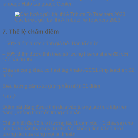
fanpage Halo Language Center
Các bước gửi bài thi A Tribute To Teachers 2023
7. Thể lệ chấm điểm
– 50% điểm được đánh giá bởi Ban tổ chức
– 50% điểm được tính theo số lượng like và share đối với
các bài dự thi
Chia sẻ công khai, có hashtag #halo #20/11 #my teacher: 02
điểm
Biểu tượng cảm xúc (trừ *phẫn nộ*): 01 điểm
Lưu ý:
Điểm bài đăng được tính dựa vào tương tác trực tiếp trên
trang , không tính trên trang cá nhân.
Chỉ tính tối đa 02 lượt tương tác (1 cảm xúc + 1 chia sẻ) cho
mỗi tài khoản tham gia tương tác, không tính tất cả lượt
tương tác của cùng một tài khoản.