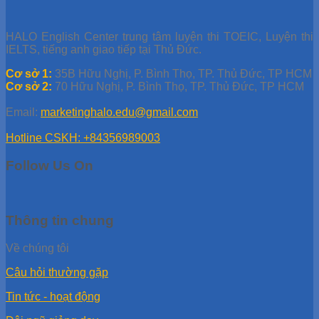
HALO English Center trung tâm luyện thi TOEIC, Luyện thi
IELTS, tiếng anh giao tiếp tại Thủ Đức.
Cơ sở 1:
35B Hữu Nghị, P. Bình Thọ, TP. Thủ Đức, TP HCM
Cơ sở 2:
70 Hữu Nghị, P. Bình Thọ, TP. Thủ Đức, TP HCM
Email:
marketinghalo.edu@gmail.com
Hotline CSKH: +84356989003
Follow Us On
Thông tin chung
Về chúng tôi
Câu hỏi thường gặp
Tin tức - hoạt động