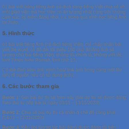
01 bài viết bằng tiếng Anh có dịch sang tiếng Việt chia sẻ về
một giáo viên mà học viên có ấn tượng nhất cùng với những
cảm xúc, kỷ niệm đáng nhớ, v.v. trong quá trình học tiếng Anh
tại Halo.
5. Hình thức
01 bài viết tiếng Anh (có dịch tiếng Việt), chỉ chấp nhận bài
viết file word, có độ dài tối thiểu 150 chữ (không tính số
lượng chữ bài tiếng Việt), không lỗi chính tả, không viết tắt,
font Times New Roman, font chữ 13;
Có thể đính kèm ảnh minh họa/ link ảnh trong cùng một file
(ghi rõ nguồn nếu có sử dụng ảnh);
6. Các bước tham gia
Bước 1:
Gửi bài dự thi tại form này (bài dự thi sẽ được đăng
theo thứ tự nộp bài từ ngày 03/11 – 13/11/2023)
Bước 2:
Chia sẻ bài dự thi cá nhân ở chế độ công khai
(14/11 – 17/11/2023)
Bước 3:
Kêu gọi tương tác bài đăng được đăng tải trên