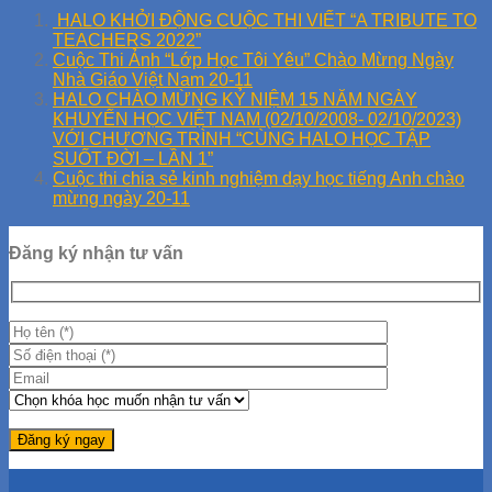
HALO KHỞI ĐỘNG CUỘC THI VIẾT “A TRIBUTE TO
TEACHERS 2022”
Cuộc Thi Ảnh “Lớp Học Tôi Yêu” Chào Mừng Ngày
Nhà Giáo Việt Nam 20-11
HALO CHÀO MỪNG KỶ NIỆM 15 NĂM NGÀY
KHUYẾN HỌC VIỆT NAM (02/10/2008- 02/10/2023)
VỚI CHƯƠNG TRÌNH “CÙNG HALO HỌC TẬP
SUỐT ĐỜI – LẦN 1”
Cuộc thi chia sẻ kinh nghiệm dạy học tiếng Anh chào
mừng ngày 20-11
Đăng ký nhận tư vấn