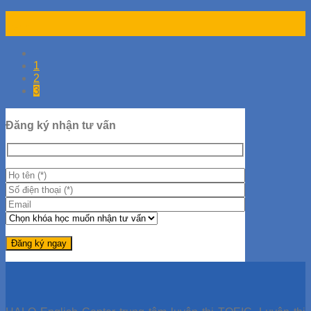
01
Th10
1
2
3
Đăng ký nhận tư vấn