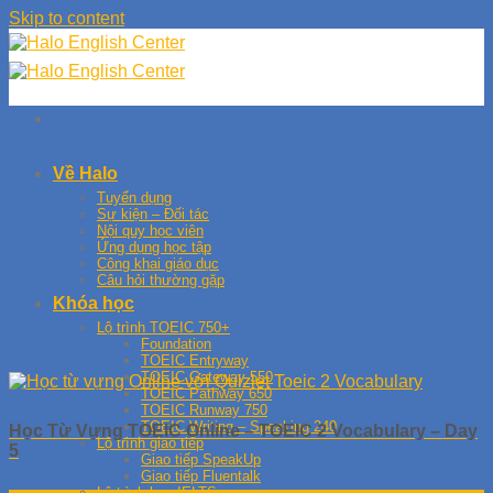
Skip to content
Về Halo
Tuyển dụng
Sự kiện – Đối tác
Nội quy học viên
Ứng dụng học tập
Công khai giáo dục
Câu hỏi thường gặp
Khóa học
Lộ trình TOEIC 750+
Foundation
TOEIC Entryway
TOEIC Gateway 550
TOEIC Pathway 650
TOEIC Runway 750
TOEIC Writing – Speaking 240
Học Từ Vựng TOEIC Online – TOEIC 2 Vocabulary – Day
Lộ trình giao tiếp
5
Giao tiếp SpeakUp
Giao tiếp Fluentalk
Lộ trình học IELTS