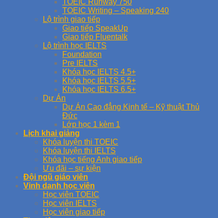
TOEIC Runway 750
TOEIC Writing – Speaking 240
Lộ trình giao tiếp
Giao tiếp SpeakUp
Giao tiếp Fluentalk
Lộ trình học IELTS
Foundation
Pre IELTS
Khóa học IELTS 4.5+
Khóa học IELTS 5.5+
Khóa học IELTS 6.5+
Dự Án
Dự Án Cao đẳng Kinh tế – Kỹ thuật Thủ
Đức
Lớp học 1 kèm 1
Lịch khai giảng
Khóa luyện thi TOEIC
Khóa luyện thi IELTS
Khóa học tiếng Anh giao tiếp
Ưu đãi – sự kiện
Đội ngũ giáo viên
Vinh danh học viên
Học viên TOEIC
Học viên IELTS
Học viên giao tiếp