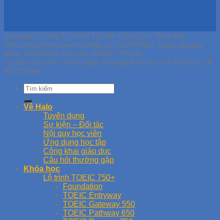
Copyright © Công Ty TNHH Tư Vấn & Giáo Dục Thiên Bảo
Giấy chứng nhận doanh nghiệp số: 0313739102, Ngày cấp giấy
phép: 07/04/2016, Nơi cấp: SKHDT TP.HCM
Trụ Sở Chính Tại 70 Hữu Nghị, Phường Bình Thọ, TP Thủ Đức, TP
Hồ Chí Minh
Về Halo
Tuyển dụng
Sự kiện – Đối tác
Nội quy học viên
Ứng dụng học tập
Công khai giáo dục
Câu hỏi thường gặp
Khóa học
Lộ trình TOEIC 750+
Foundation
TOEIC Entryway
TOEIC Gateway 550
TOEIC Pathway 650