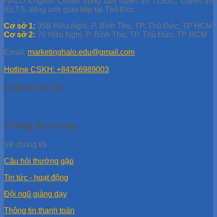
HALO English Center trung tâm luyện thi TOEIC, Luyện thi
IELTS, tiếng anh giao tiếp tại Thủ Đức.
Cơ sở 1:
35B Hữu Nghị, P. Bình Thọ, TP. Thủ Đức, TP HCM
Cơ sở 2:
70 Hữu Nghị, P. Bình Thọ, TP. Thủ Đức, TP HCM
Email:
marketinghalo.edu@gmail.com
Hotline CSKH: +84356989003
Follow Us On
Thông tin chung
Về chúng tôi
Câu hỏi thường gặp
Tin tức - hoạt động
Đội ngũ giảng dạy
Thông tin thanh toán