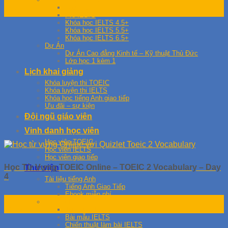
01
Foundation
Th10
Pre IELTS
Khóa học IELTS 4.5+
Khóa học IELTS 5.5+
Khóa học IELTS 6.5+
Dự Án
Dự Án Cao đẳng Kinh tế – Kỹ thuật Thủ Đức
Lớp học 1 kèm 1
Lịch khai giảng
Khóa luyện thi TOEIC
Khóa luyện thi IELTS
Khóa học tiếng Anh giao tiếp
Ưu đãi – sự kiện
Đội ngũ giáo viên
Vinh danh học viên
Học viên TOEIC
Học viên IELTS
Học viên giao tiếp
Học Từ Vựng TOEIC Online – TOEIC 2 Vocabulary – Day
Thư viện
4
Tài liệu tiếng Anh
Tiếng Anh Giao Tiếp
Ebook miễn phí
01
Tài liệu IELTS
Th10
Từ Vựng IELTS
Bài mẫu IELTS
Chiến thuật làm bài IELTS