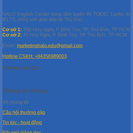
HALO English Center trung tâm luyện thi TOEIC, Luyện thi
IELTS, tiếng anh giao tiếp tại Thủ Đức.
Cơ sở 1:
35B Hữu Nghị, P. Bình Thọ, TP. Thủ Đức, TP HCM
Cơ sở 2:
70 Hữu Nghị, P. Bình Thọ, TP. Thủ Đức, TP HCM
Email:
marketinghalo.edu@gmail.com
Hotline CSKH: +84356989003
Follow Us On
Thông tin chung
Về chúng tôi
Câu hỏi thường gặp
Tin tức - hoạt động
Đội ngũ giảng dạy