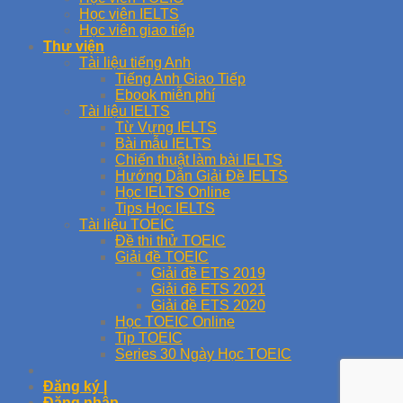
Học viên IELTS
Học viên giao tiếp
Thư viện
Tài liệu tiếng Anh
Tiếng Anh Giao Tiếp
Ebook miễn phí
Tài liệu IELTS
Từ Vựng IELTS
Bài mẫu IELTS
Chiến thuật làm bài IELTS
Hướng Dẫn Giải Đề IELTS
Học IELTS Online
Tips Học IELTS
Tài liệu TOEIC
Đề thi thử TOEIC
Giải đề TOEIC
Giải đề ETS 2019
Giải đề ETS 2021
Giải đề ETS 2020
Học TOEIC Online
Tip TOEIC
Series 30 Ngày Học TOEIC
Đăng ký |
Đăng nhập