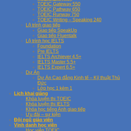
TOEIC Gateway 550
TOEIC Pathway 650
TOEIC Runway 750
TOEIC Writing – Speaking 240
Lộ trình giao tiếp
Giao tiếp SpeakUp
Giao tiếp Fluentalk
Lộ trình học IELTS
Foundation
Pre IELTS
IELTS Archiever 4.5+
IELTS Master 5.5+
IELTS Expert 6.5+
Dự Án
Dự Án Cao đẳng Kinh tế – Kỹ thuật Thủ
Đức
Lớp học 1 kèm 1
Lịch khai giảng
Khóa luyện thi TOEIC
Khóa luyện thi IELTS
Khóa học tiếng Anh giao tiếp
Ưu đãi – sự kiện
Đội ngũ giáo viên
Vinh danh học viên
Học viên TOEIC