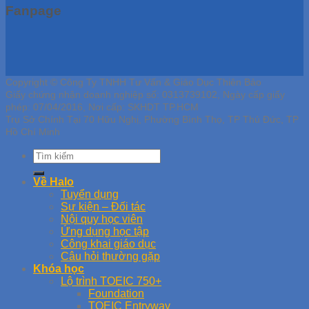
Fanpage
Copyright © Công Ty TNHH Tư Vấn & Giáo Dục Thiên Bảo
Giấy chứng nhận doanh nghiệp số: 0313739102, Ngày cấp giấy
phép: 07/04/2016, Nơi cấp: SKHDT TP.HCM
Trụ Sở Chính Tại 70 Hữu Nghị, Phường Bình Thọ, TP Thủ Đức, TP
Hồ Chí Minh
Về Halo
Tuyển dụng
Sự kiện – Đối tác
Nội quy học viên
Ứng dụng học tập
Công khai giáo dục
Câu hỏi thường gặp
Khóa học
Lộ trình TOEIC 750+
Foundation
TOEIC Entryway