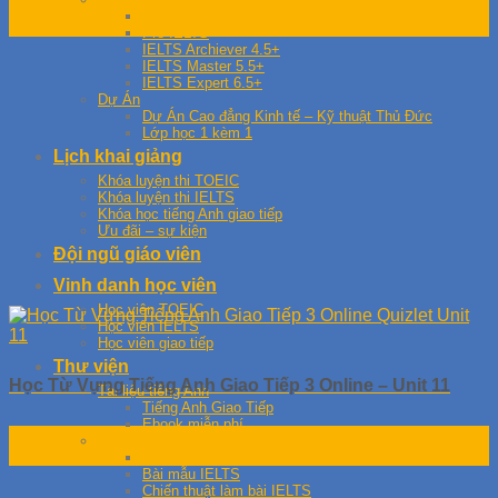
30
Foundation
Th9
Pre IELTS
IELTS Archiever 4.5+
IELTS Master 5.5+
IELTS Expert 6.5+
Dự Án
Dự Án Cao đẳng Kinh tế – Kỹ thuật Thủ Đức
Lớp học 1 kèm 1
Lịch khai giảng
Khóa luyện thi TOEIC
Khóa luyện thi IELTS
Khóa học tiếng Anh giao tiếp
Ưu đãi – sự kiện
Đội ngũ giáo viên
Vinh danh học viên
Học viên TOEIC
Học viên IELTS
Học viên giao tiếp
Thư viện
Học Từ Vựng Tiếng Anh Giao Tiếp 3 Online – Unit 11
Tài liệu tiếng Anh
Tiếng Anh Giao Tiếp
Ebook miễn phí
30
Tài liệu IELTS
Th9
Từ Vựng IELTS
Bài mẫu IELTS
Chiến thuật làm bài IELTS