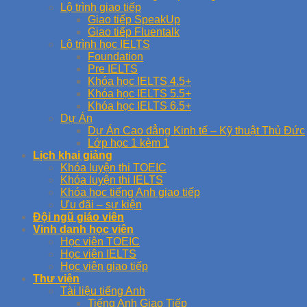
Lộ trình giao tiếp
Giao tiếp SpeakUp
Giao tiếp Fluentalk
Lộ trình học IELTS
Foundation
Pre IELTS
Khóa học IELTS 4.5+
Khóa học IELTS 5.5+
Khóa học IELTS 6.5+
Dự Án
Dự Án Cao đẳng Kinh tế – Kỹ thuật Thủ Đức
Lớp học 1 kèm 1
Lịch khai giảng
Khóa luyện thi TOEIC
Khóa luyện thi IELTS
Khóa học tiếng Anh giao tiếp
Ưu đãi – sự kiện
Đội ngũ giáo viên
Vinh danh học viên
Học viên TOEIC
Học viên IELTS
Học viên giao tiếp
Thư viện
Tài liệu tiếng Anh
Tiếng Anh Giao Tiếp