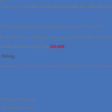
c khóa Halo,
Voucher ưu đãi Test Sinh trắc học dấu vân tay
ời thân, người quen đến đăng ký học tại Halo thì sẽ được:
ặt và nhận thêm 1 trong các phần quà: 1 thùng mì tôm, áo thun
 Sinh Trắc Vân Tay trị giá
300,000.
g Nóng.
 theo nhóm sẽ được nhận thêm các ưu đãi được trừ trực tiếp vào
ơng trình với nhau.
ề các khóa học nhé!