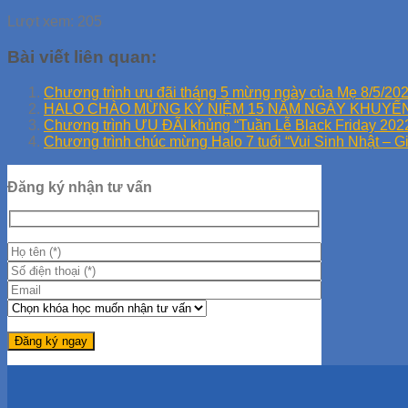
Lượt xem:
205
Bài viết liên quan:
Chương trình ưu đãi tháng 5 mừng ngày của Mẹ 8/5/20
HALO CHÀO MỪNG KỶ NIỆM 15 NĂM NGÀY KHUYẾN HỌ
Chương trình ƯU ĐÃI khủng “Tuần Lễ Black Friday 202
Chương trình chúc mừng Halo 7 tuổi “Vui Sinh Nhật – G
Đăng ký nhận tư vấn