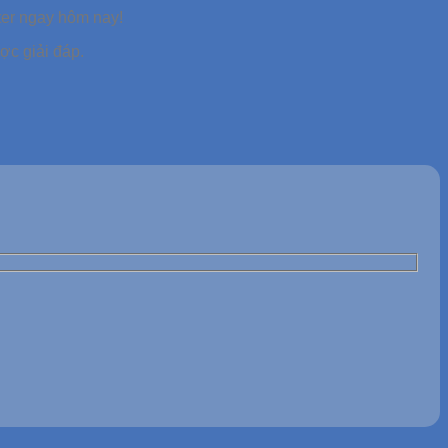
ter ngay hôm nay!
c giải đáp.