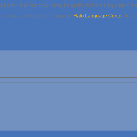
á luyện tiếng Anh chất lượng hàng đầu tại Halo Language Cen
học, xin vui lòng liên hệ Fanpage:
Halo Language Center
để đượ