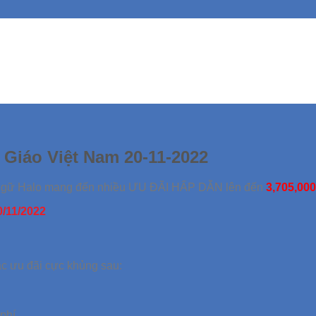
Giáo Việt Nam 20-11-2022
i ngữ Halo mang đến nhiều ƯU ĐÃI HẤP DẪN lên đến
3,705,000
0/11/2022
ác ưu đãi cực khủng sau:
phí.