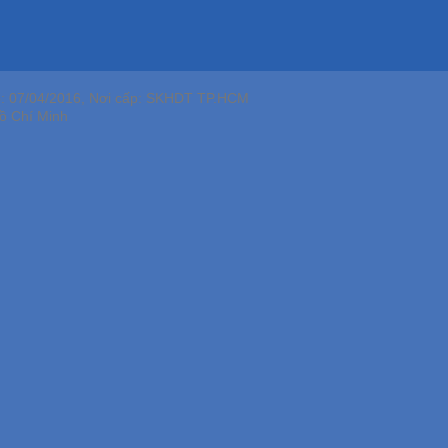
p: 07/04/2016, Nơi cấp: SKHDT TP.HCM
ồ Chí Minh