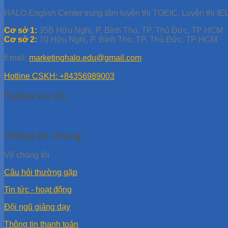
HALO English Center trung tâm luyện thi TOEIC, Luyện thi IEL
Cơ sở 1:
35B Hữu Nghị, P. Bình Thọ, TP. Thủ Đức, TP HCM
Cơ sở 2:
70 Hữu Nghị, P. Bình Thọ, TP. Thủ Đức, TP HCM
Email:
marketinghalo.edu@gmail.com
Hotline CSKH: +84356989003
Follow Us On
Thông tin chung
Về chúng tôi
Câu hỏi thường gặp
Tin tức - hoạt động
Đội ngũ giảng dạy
Thông tin thanh toán