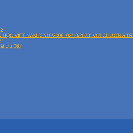
22
C VIỆT NAM (02/10/2008- 02/10/2023) VỚI CHƯƠNG TR
2”
iật Ưu Đãi”