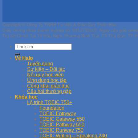
Copyright © Công Ty TNHH Tư Vấn & Giáo Dục Thiên Bảo
Giấy chứng nhận doanh nghiệp số: 0313739102, Ngày cấp giấy phé
Trụ Sở Chính Tại 70 Hữu Nghị, Phường Bình Thọ, TP Thủ Đức, TP H
Về Halo
Tuyển dụng
Sự kiện – Đối tác
Nội quy học viên
Ứng dụng học tập
Công khai giáo dục
Câu hỏi thường gặp
Khóa học
Lộ trình TOEIC 750+
Foundation
TOEIC Entryway
TOEIC Gateway 550
TOEIC Pathway 650
TOEIC Runway 750
TOEIC Writing – Speaking 240