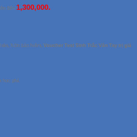
1,300,000.
lên đến
 Halo, Nón bảo hiểm,
Voucher Test Sinh Trắc Vân Tay trị giá
 học phí.