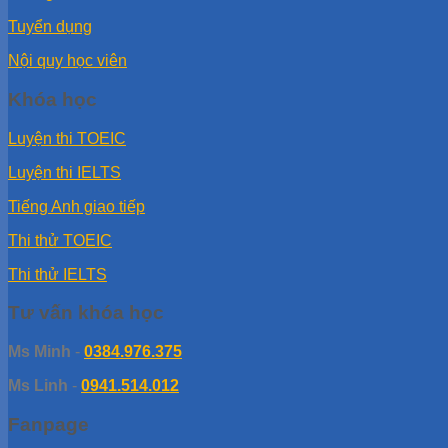
Tuyển dụng
Nội quy học viên
Khóa học
Luyện thi TOEIC
Luyện thi IELTS
Tiếng Anh giao tiếp
Thi thử TOEIC
Thi thử IELTS
Tư vấn khóa học
Ms Minh
-
0384.976.375
Ms Linh
-
0941.514.012
Fanpage