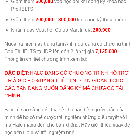
Giảm thêm
500,000
vào học phí khi đăng ký khóa học
Pre-IELTS.
Giảm thêm
200,000 – 300,000
khi đăng ký theo nhóm.
Nhận ngay Voucher Co.op Mart trị giá
200,000
Ngoài ra hiện nay trung tâm Anh ngữ đang có chương trình
Bao Thi IELTS tại IDP lên đến 2 lần trị giá
7,125,000
.
Thông tin chi tiết chương trình xem tại:
ĐẶC BIỆT:
HALO ĐANG CÓ CHƯƠNG TRÌNH HỖ TRỢ
T.R.Ả G.Ó.P 0% BẰNG THẺ T.Í.N D.Ụ.N.G DÀNH CHO
CÁC BẠN ĐANG MUỐN ĐĂNG KÝ MÀ CHƯA CÓ TÀI
CHÍNH.
Bạn có sẵn sàng để chia sẻ cho bạn bè, người thân của
mình để họ có thể được trải nghiệm những điều tuyệt vời
mà Halo mang đến cho bạn không. Hãy giới thiệu ngay để
học đến Halo và trải nghiệm nhé.