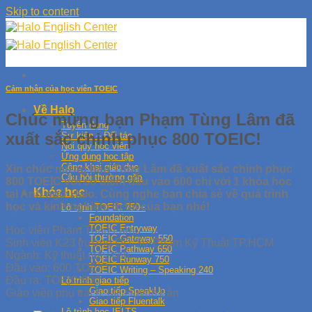
Skip to content
Cảm nhận của học viên TOEIC
Về Halo
Chúc mừng bạn Phạm Tùng Lâm đã
Tuyển dụng
xuất sắc chinh phục 800 TOEIC!
Sự kiện – Đối tác
Nội quy học viên
Ứng dụng học tập
Công khai giáo dục
Xin chúc mừng bạn Tùng Lâm đã xuất sắc chinh phục
Câu hỏi thường gặp
800 TOEIC với số điểm đầu vào 600 chỉ với 1 khóa học
Khóa học
tại Anh ngữ Halo. Cùng nghe bạn chia sẻ về quá trình
học và kinh nghiệm đi thi của bạn nhé!
Lộ trình TOEIC 750+
Foundation
TOEIC Entryway
Học viên Phạm Tùng Lâm
TOEIC Gateway 550
Sinh viên K23 trường ĐH Sư Phạm Kỹ Thuật TP.HCM
TOEIC Pathway 650
Ngành: Kỹ thuật máy tính.
TOEIC Runway 750
Đầu vào: 600 TOEIC
TOEIC Writing – Speaking 240
Đầu ra: TOEIC 800
Lộ trình giao tiếp
Giao tiếp SpeakUp
Giáo viên phụ trách: Mr. Huỳnh Lân
Giao tiếp Fluentalk
Lộ trình học IELTS