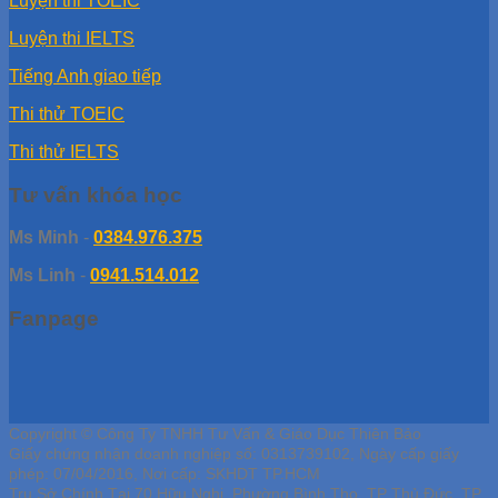
Luyện thi TOEIC
Luyện thi IELTS
Tiếng Anh giao tiếp
Thi thử TOEIC
Thi thử IELTS
Tư vấn khóa học
Ms Minh
-
0384.976.375
Ms Linh
-
0941.514.012
Fanpage
Copyright © Công Ty TNHH Tư Vấn & Giáo Dục Thiên Bảo
Giấy chứng nhận doanh nghiệp số: 0313739102, Ngày cấp giấy
phép: 07/04/2016, Nơi cấp: SKHDT TP.HCM
Trụ Sở Chính Tại 70 Hữu Nghị, Phường Bình Thọ, TP Thủ Đức, TP