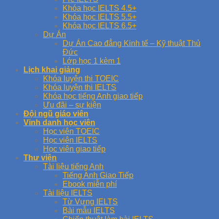
Khóa học IELTS 4.5+
Khóa học IELTS 5.5+
Khóa học IELTS 6.5+
Dự Án
Dự Án Cao đẳng Kinh tế – Kỹ thuật Thủ
Đức
Lớp học 1 kèm 1
Lịch khai giảng
Khóa luyện thi TOEIC
Khóa luyện thi IELTS
Khóa học tiếng Anh giao tiếp
Ưu đãi – sự kiện
Đội ngũ giáo viên
Vinh danh học viên
Học viên TOEIC
Học viên IELTS
Học viên giao tiếp
Thư viện
Tài liệu tiếng Anh
Tiếng Anh Giao Tiếp
Ebook miễn phí
Tài liệu IELTS
Từ Vựng IELTS
Bài mẫu IELTS