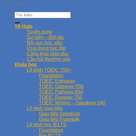
Hồ Chí Minh
Về Halo
Tuyển dụng
Sự kiện – Đối tác
Nội quy học viên
Ứng dụng học tập
Công khai giáo dục
Câu hỏi thường gặp
Khóa học
Lộ trình TOEIC 750+
Foundation
TOEIC Entryway
TOEIC Gateway 550
TOEIC Pathway 650
TOEIC Runway 750
TOEIC Writing – Speaking 240
Lộ trình giao tiếp
Giao tiếp SpeakUp
Giao tiếp Fluentalk
Lộ trình học IELTS
Foundation
Pre IELTS