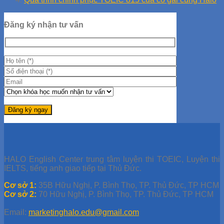
Đăng ký nhận tư vấn
HALO English Center trung tâm luyện thi TOEIC, Luyện thi
IELTS, tiếng anh giao tiếp tại Thủ Đức.
Cơ sở 1:
35B Hữu Nghị, P. Bình Thọ, TP. Thủ Đức, TP HCM
Cơ sở 2:
70 Hữu Nghị, P. Bình Thọ, TP. Thủ Đức, TP HCM
Email:
marketinghalo.edu@gmail.com