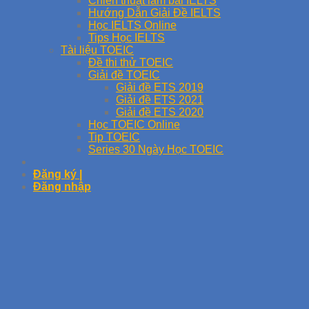
Chiến thuật làm bài IELTS
Hướng Dẫn Giải Đề IELTS
Học IELTS Online
Tips Học IELTS
Tài liệu TOEIC
Đề thi thử TOEIC
Giải đề TOEIC
Giải đề ETS 2019
Giải đề ETS 2021
Giải đề ETS 2020
Học TOEIC Online
Tip TOEIC
Series 30 Ngày Học TOEIC
Đăng ký |
Đăng nhập