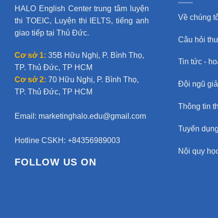
HALO English Center trung tâm luyện
Về chúng tô
thi TOEIC, Luyện thi IELTS, tiếng anh
giao tiếp tại Thủ Đức.
Câu hỏi th
Cơ sở 1:
35B Hữu Nghị, P. Bình Thọ,
Tin tức - h
TP. Thủ Đức, TP HCM
Cơ sở 2:
70 Hữu Nghị, P. Bình Thọ,
Đội ngũ gi
TP. Thủ Đức, TP HCM
Thông tin t
Email:
marketinghalo.edu@gmail.com
Tuyển dụn
Hotline CSKH: +84356989003
Nội quy học
FOLLOW US ON