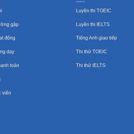
i
Luyện thi TOEIC
ường gặp
Luyện thi IELTS
oạt động
Tiếng Anh giao tiếp
ảng dạy
Thi thử TOEIC
hanh toán
Thi thử IELTS
g
 viên