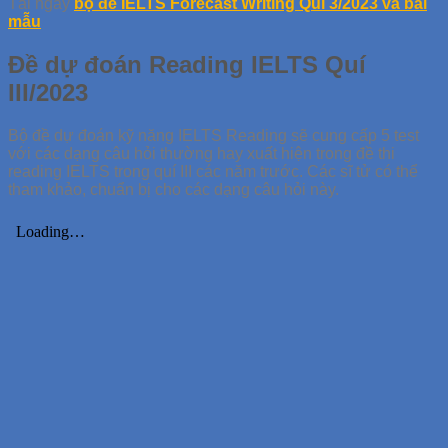
Tải ngay
bộ đề IELTS Forecast Writing Quí 3/2023 và bài
mẫu
Đề dự đoán Reading IELTS Quí
III/2023
Bộ đề dự đoán kỹ năng IELTS Reading sẽ cung cấp 5 test
với các dạng câu hỏi thường hay xuất hiện trong đề thi
reading IELTS trong quí III các năm trước. Các sĩ tử có thể
tham khảo, chuẩn bị cho các dạng câu hỏi này.