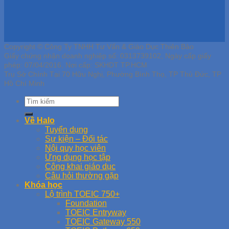
Copyright © Công Ty TNHH Tư Vấn & Giáo Dục Thiên Bảo
Giấy chứng nhận doanh nghiệp số: 0313739102, Ngày cấp giấy
phép: 07/04/2016, Nơi cấp: SKHDT TP.HCM
Trụ Sở Chính Tại 70 Hữu Nghị, Phường Bình Thọ, TP Thủ Đức, TP
Hồ Chí Minh
Về Halo
Tuyển dụng
Sự kiện – Đối tác
Nội quy học viên
Ứng dụng học tập
Công khai giáo dục
Câu hỏi thường gặp
Khóa học
Lộ trình TOEIC 750+
Foundation
TOEIC Entryway
TOEIC Gateway 550