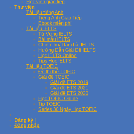
Học viên giao tiếp
Thư viện
Tài liệu tiếng Anh
Tiếng Anh Giao Tiếp
Ebook miễn phí
Tài liệu IELTS
Từ Vựng IELTS
Bài mẫu IELTS
Chiến thuật làm bài IELTS
Hướng Dẫn Giải Đề IELTS
Học IELTS Online
Tips Học IELTS
Tài liệu TOEIC
Đề thi thử TOEIC
Giải đề TOEIC
Giải đề ETS 2019
Giải đề ETS 2021
Giải đề ETS 2020
Học TOEIC Online
Tip TOEIC
Series 30 Ngày Học TOEIC
Đăng ký |
Đăng nhập