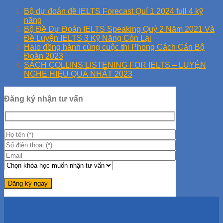
Bộ dự đoán đề IELTS Forecast Quí 1 2024 full 4 kỹ
năng
Bộ Đề Dự Đoán IELTS Speaking Quý 2 Năm 2021 Và
Đề Luyện IELTS 3 Kỹ Năng Còn Lại
Halo đồng hành cùng cuộc thi Phong Cách Cán Bộ
Đoàn 2023
SÁCH COLLINS LISTENING FOR IELTS – LUYỆN
NGHE HIỆU QUẢ NHẤT 2023
Đăng ký nhận tư vấn