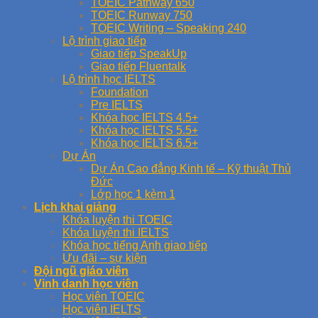
TOEIC Pathway 650
TOEIC Runway 750
TOEIC Writing – Speaking 240
Lộ trình giao tiếp
Giao tiếp SpeakUp
Giao tiếp Fluentalk
Lộ trình học IELTS
Foundation
Pre IELTS
Khóa học IELTS 4.5+
Khóa học IELTS 5.5+
Khóa học IELTS 6.5+
Dự Án
Dự Án Cao đẳng Kinh tế – Kỹ thuật Thủ
Đức
Lớp học 1 kèm 1
Lịch khai giảng
Khóa luyện thi TOEIC
Khóa luyện thi IELTS
Khóa học tiếng Anh giao tiếp
Ưu đãi – sự kiện
Đội ngũ giáo viên
Vinh danh học viên
Học viên TOEIC
Học viên IELTS