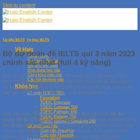
Skip to content
Tài liệu IELTS
,
Tự Học IELTS
Về Halo
Bộ dự đoán đề IELTS quí 3 năm 2023
Tuyển dụng
chính xác nhất (full 4 kỹ năng)
Sự kiện – Đối tác
Nội quy học viên
Ứng dụng học tập
Công khai giáo dục
Bạn đang có dự định thi IELTS trong dịp cuối năm 2023,
Câu hỏi thường gặp
nhưng bạn lo lắng vì không biết nên ôn luyện tài liệu nào?
Khóa học
Xu hướng ra đề như thế nào để chuẩn bị tốt nhất cho kỳ thi
sắp tới ? Những chủ đề nào sẽ ra trong đề thi?
Lộ trình TOEIC 750+
Foundation
TOEIC Entryway
TOEIC Gateway 550
TOEIC Pathway 650
Hãy yên tâm, Anh ngữ Halo xin gửi đến các bạn
bộ dự
TOEIC Runway 750
đoán đề IELTS Quí 3 năm 2023
full 4 kỹ năng. Không chỉ là
TOEIC Writing – Speaking 240
dự đoán đề Speaking IELTS
mà bộ đề Forcast IELTS này
Lộ trình giao tiếp
còn ra dự đoán cho cả 3 kỹ năng còn lại. Cùng xem Halo
Giao tiếp SpeakUp
Giao tiếp Fluentalk
review về bộ đề này và tải về luyện tập ngay thôi nào!
Lộ trình học IELTS