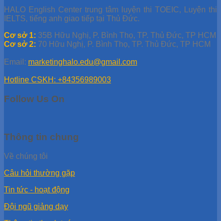
HALO English Center trung tâm luyện thi TOEIC, Luyện thi
IELTS, tiếng anh giao tiếp tại Thủ Đức.
Cơ sở 1:
35B Hữu Nghị, P. Bình Thọ, TP. Thủ Đức, TP HCM
Cơ sở 2:
70 Hữu Nghị, P. Bình Thọ, TP. Thủ Đức, TP HCM
Email:
marketinghalo.edu@gmail.com
Hotline CSKH: +84356989003
Follow Us On
Thông tin chung
Về chúng tôi
Câu hỏi thường gặp
Tin tức - hoạt động
Đội ngũ giảng dạy