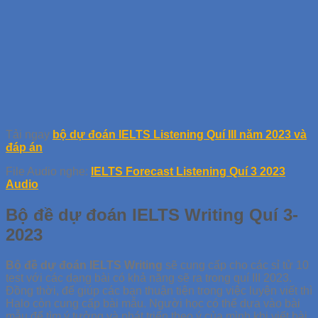
Tải ngay
bộ dự đoán IELTS Listening Quí III năm 2023 và
đáp án
File Audio nghe:
IELTS Forecast Listening Quí 3 2023
Audio
Bộ đề dự đoán IELTS Writing Quí 3-
2023
Bộ đề dự đoán IELTS Writing
sẽ cung cấp cho các sỉ tử 10
test với các dạng bài có khả năng sẽ ra trong quí III 2023.
Đồng thời, để giúp các bạn thuận tiện trong việc luyện viết thì
Halo còn cung cấp bài mẫu. Người học có thể dựa vào bài
mẫu để tìm ý tưởng và phát triển theo ý của mình khi viết bài.