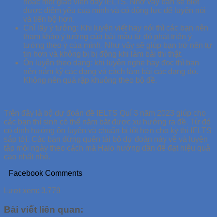
hoặc một giáo viên dạy IELTS. Nhờ vậy bạn sẽ biết
được điểm yếu của mình và có động lực để luyện nói
và tiến bộ hơn.
Chỉ lấy ý tưởng: Khi luyện viết hay nói thì các bạn nên
tham khảo ý tưởng của bài mẫu từ đó phát triển ý
tưởng theo ý của mình. Như vậy sẽ giúp bạn trở nên tự
tin hơn và không bị bị động khi làm bài thi thật.
Ôn luyện theo dạng: khi luyện nghe hay đọc thì bạn
nên nắm kỹ các dạng và cách làm bài các dạng đó.
Không nên quá rập khuông theo bộ đề.
Trên đây là bộ dự đoán đề IELTS Quí 3 năm 2023 giúp cho
các bạn thí sinh có thể nắm bắt được xu hướng ra đề. Từ đó
có định hướng ôn luyện và chuẩn bị tốt hơn cho kỳ thi IELTS
sắp tới. Các bạn đừng quên tải bộ dự đoán này về và luyện
tập mỗi ngày theo cách mà Halo hướng dẫn để đạt hiệu quả
cao nhất nhé.
Facebook Comments
Lượt xem:
3.779
Bài viết liên quan: