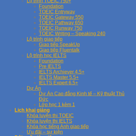
Lộ trình TOEIC 750+
Foundation
TOEIC Entryway
TOEIC Gateway 550
TOEIC Pathway 650
TOEIC Runway 750
TOEIC Writing – Speaking 240
Lộ trình giao tiếp
Giao tiếp SpeakUp
Giao tiếp Fluentalk
Lộ trình học IELTS
Foundation
Pre IELTS
IELTS Archiever 4.5+
IELTS Master 5.5+
IELTS Expert 6.5+
Dự Án
Dự Án Cao đẳng Kinh tế – Kỹ thuật Thủ
Đức
Lớp học 1 kèm 1
Lịch khai giảng
Khóa luyện thi TOEIC
Khóa luyện thi IELTS
Khóa học tiếng Anh giao tiếp
Ưu đãi – sự kiện