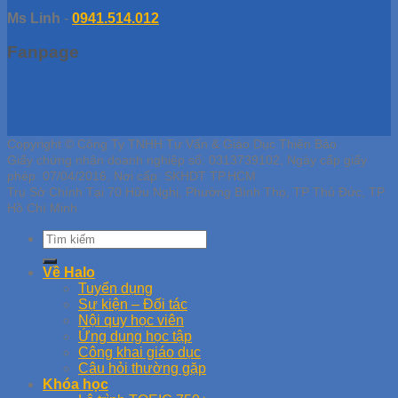
Ms Linh
-
0941.514.012
Fanpage
Copyright © Công Ty TNHH Tư Vấn & Giáo Dục Thiên Bảo
Giấy chứng nhận doanh nghiệp số: 0313739102, Ngày cấp giấy
phép: 07/04/2016, Nơi cấp: SKHDT TP.HCM
Trụ Sở Chính Tại 70 Hữu Nghị, Phường Bình Thọ, TP Thủ Đức, TP
Hồ Chí Minh
Về Halo
Tuyển dụng
Sự kiện – Đối tác
Nội quy học viên
Ứng dụng học tập
Công khai giáo dục
Câu hỏi thường gặp
Khóa học