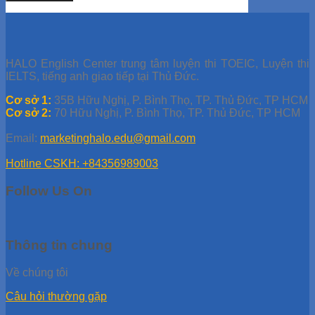
HALO English Center trung tâm luyện thi TOEIC, Luyện thi
IELTS, tiếng anh giao tiếp tại Thủ Đức.
Cơ sở 1:
35B Hữu Nghị, P. Bình Thọ, TP. Thủ Đức, TP HCM
Cơ sở 2:
70 Hữu Nghị, P. Bình Thọ, TP. Thủ Đức, TP HCM
Email:
marketinghalo.edu@gmail.com
Hotline CSKH: +84356989003
Follow Us On
Thông tin chung
Về chúng tôi
Câu hỏi thường gặp