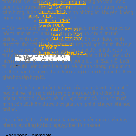
thầy Kiệt. Với mình, thầy không chỉ là một giáo viên Toeic
Hướng Dẫn Giải Đề IELTS
giỏi, một người giàu kiến thức, mà còn là một người truyền
Học IELTS Online
Tips Học IELTS
cảm hứng, luôn sẵn sàng cho mình những lời khuyên, không
Tài liệu TOEIC
ngần ngại cho đi những giá trị đẹp.
Đề thi thử TOEIC
Giải đề TOEIC
– Còn về chương trình thi thử của Halo, mặc dù chưa có cơ
Giải đề ETS 2019
hội thi thử offline, nhưng sau khi trải qua 2 buổi thi thử
Giải đề ETS 2021
online, mình cực kỳ hài lòng. Là học viên của Halo, mình
Giải đề ETS 2020
Học TOEIC Online
được thi thử với giá là 0 đồng, nhưng trải nghiệm thì thật sự
Tip TOEIC
rất là « expensive ». Đề thi sát với fomat đề thi thật, web thi
Series 30 Ngày Học TOEIC
thử cũng rất là chuyên nghiệp, và đặc biệt là Halo luôn xuất
hiện ngay lập tức để hỗ trợ mình trong lúc thi. Sau mỗi buổi
thi, điểm thi luôn được Halo gửi về nhanh chóng, giúp mình
có thể nhận biết được bản thân đang ở đâu để phân bổ thời
gian học tập hợp lý.
– Mặc dù, hiện tại do ảnh hưởng của dịch Covid, mình phải
học online, nhưng chất lượng giảng dạy vẫn không hề có
một sự thay đổi nào so với lúc học offline cả. Bên cạnh đó,
mình còn tiết kiệm được thời gian, chi phí di chuyển khi học
online.
Cuối cùng là học ở Halo rất là okelaaa nên mọi người hãy
nhanh tay đăng ký học ngayyy kẻo lỡ nhaaaa !
Facebook Comments