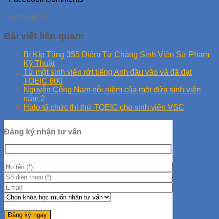
Lượt xem:
64
Bài viết liên quan:
Bí Kíp Tăng 355 Điểm Từ Chàng Sinh Viên Sư Phạm
Kỹ Thuật
Từ một sinh viên rớt tiếng Anh đầu vào và đã đạt
TOEIC 600
Nguyễn Công Nam nỗi niềm của một đứa sinh viên
năm 2
Halo tổ chức thi thử TOEIC cho sinh viên VSC
Đăng ký nhận tư vấn