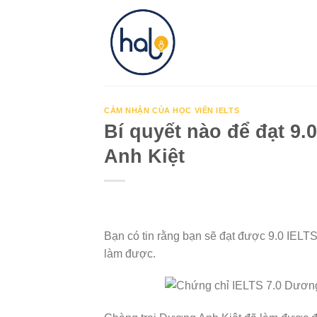
Skip
to
content
CẢM NHẬN CỦA HỌC VIÊN IELTS
Bí quyết nào để đạt 9
Anh Kiệt
Bạn có tin rằng bạn sẽ đạt được 9.0 IELT
làm được.