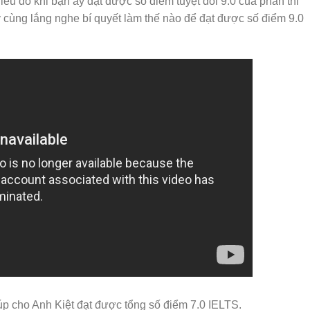
u đó khi bạn ấy đạt được số điểm tuyệt đối 9.0 của phần thi
 cùng lắng nghe bí quyết làm thế nào để đạt được số điểm 9.0
úp cho Anh Kiệt đạt được tổng số điểm 7.0 IELTS.