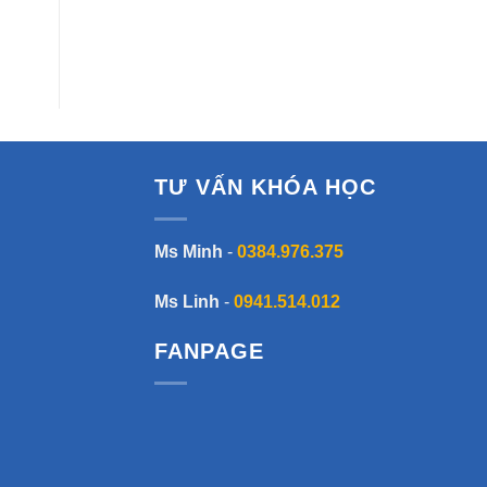
TƯ VẤN KHÓA HỌC
Ms Minh
-
0384.976.375
Ms Linh
-
0941.514.012
FANPAGE