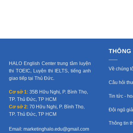
THÔNG 
HALO English Center trung tâm luyện
Về chúng tô
thi TOEIC, Luyện thi IELTS, tiếng anh
giao tiếp tại Thủ Đức.
Câu hỏi th
Cơ sở 1:
35B Hữu Nghị, P. Bình Thọ,
Tin tức - h
TP. Thủ Đức, TP HCM
Cơ sở 2:
70 Hữu Nghị, P. Bình Thọ,
Đội ngũ gi
TP. Thủ Đức, TP HCM
Thông tin t
Email:
marketinghalo.edu@gmail.com