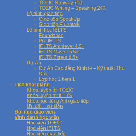
TOEIC Runway 750
TOEIC Writing – Speaking 240
Lộ trình giao tiếp
Giao tiếp SpeakUp
Giao tiếp Fluentalk
Lộ trình học IELTS
Foundation
Pre IELTS
IELTS Archiever 4.5+
IELTS Master 5.5+
IELTS Expert 6.5+
Dự Án
Dự Án Cao đẳng Kinh tế – Kỹ thuật Thủ
Đức
Lớp học 1 kèm 1
Lịch khai giảng
Khóa luyện thi TOEIC
Khóa luyện thi IELTS
Khóa học tiếng Anh giao tiếp
Ưu đãi – sự kiện
Đội ngũ giáo viên
Vinh danh học viên
Học viên TOEIC
Học viên IELTS
Học viên giao tiếp