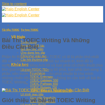
Skip to content
Tài liệu TOEIC
,
Tự học TOEIC
Về Halo
Bài Thi TOEIC Writing Và Những
Tuyển dụng
Điều Cần Biết
Sự kiện – Đối tác
Nội quy học viên
Ứng dụng học tập
Công khai giáo dục
Phần thi Writing trong bài thi TOEIC có lẽ là phần khó nhất
Câu hỏi thường gặp
đối với nhiều bạn. Vì nó đòi hỏi sự nhanh trí, trình độ từ
Khóa học
vựng, ngữ pháp tiếng Anh tốt và bạn phải có chiến thuật chia
thời gian hiệu quả. Trong vòng 60 phút, bạn phải làm xong 3
Lộ trình TOEIC 750+
Foundation
phần, nên trước khi thi bạn cần phải chuẩn bị cho mình
TOEIC Entryway
những chiến thuật cũng như các thông tin cần biết về bài thi
TOEIC Gateway 550
TOEIC Writing.
TOEIC Pathway 650
TOEIC Runway 750
TOEIC Writing – Speaking 240
Lộ trình giao tiếp
Giao tiếp SpeakUp
Giới thiệu về bài thi TOEIC Writing
Giao tiếp Fluentalk
Lộ trình học IELTS