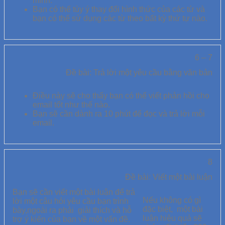
mình.
Bạn có thể tùy ý thay đổi hình thức của các từ và
bạn có thể sử dụng các từ theo bất kỳ thứ tự nào.
6 – 7
Đề bài: Trả lời một yêu cầu bằng văn bản
Điều này sẽ cho thấy bạn có thể viết phản hồi cho
email tốt như thế nào.
Bạn sẽ cần dành ra 10 phút để đọc và trả lời mỗi
email.
8
Đề bài: Viết một bài luận
Bạn sẽ cần viết một bài luận để trả
Nếu không có gì
lời một câu hỏi yêu cầu bạn trình
đặc biệt, một bài
bày,ngoài ra phải giải thích và hỗ
luận hiệu quả sẽ
trợ ý kiến ​​của bạn về một vấn đề.