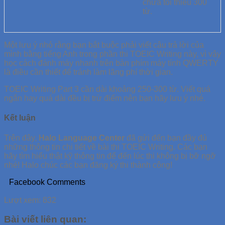
chứa tối thiểu 300
từ.
Một lưu ý nhỏ rằng bạn bắt buộc phải viết câu trả lời của
mình bằng tiếng Anh trong phần thi TOEIC Writing này, vì vậy
học cách đánh máy nhanh trên bàn phím máy tính QWERTY
là điều cần thiết để tránh làm lãng phí thời gian.
TOEIC Writing Part 3 cần dài khoảng 250-300 từ. Viết quá
ngắn hay quá dài đều bị trừ điểm nên bạn hãy lưu ý nhé.
Kết luận
Trên đây,
Halo Language Center
đã gửi đến bạn đầy đủ
những thông tin chi tiết về bài thi TOEIC Writing. Các bạn
hãy tìm hiểu thật kỹ thông tin để đến lúc thi không bị bỡ ngỡ
nhé! Halo chúc các bạn đăng ký thi thành công!
Facebook Comments
Lượt xem:
832
Bài viết liên quan: