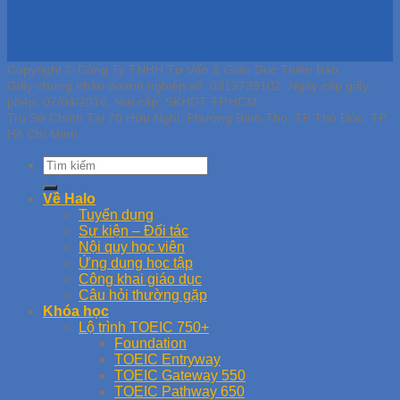
Copyright © Công Ty TNHH Tư Vấn & Giáo Dục Thiên Bảo
Giấy chứng nhận doanh nghiệp số: 0313739102, Ngày cấp giấy
phép: 07/04/2016, Nơi cấp: SKHDT TP.HCM
Trụ Sở Chính Tại 70 Hữu Nghị, Phường Bình Thọ, TP Thủ Đức, TP
Hồ Chí Minh
Về Halo
Tuyển dụng
Sự kiện – Đối tác
Nội quy học viên
Ứng dụng học tập
Công khai giáo dục
Câu hỏi thường gặp
Khóa học
Lộ trình TOEIC 750+
Foundation
TOEIC Entryway
TOEIC Gateway 550
TOEIC Pathway 650