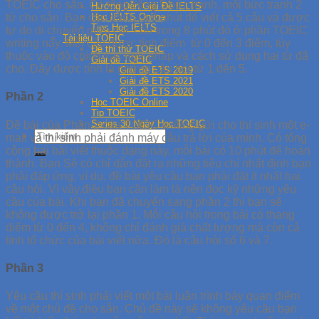
TOEIC cho sẵn. Có tổng cộng 5 bức tranh, mỗi bức tranh 2
Hướng Dẫn Giải Đề IELTS
từ cho sẵn. Bạn cần dành ra 8 phút để viết cả 5 câu và được
Học IELTS Online
Tips Học IELTS
tự do di chuyển giữa các câu trong 8 phút đó ở phần TOEIC
Tài liệu TOEIC
writing này. Mỗi câu được tính điểm từ 0 đến 3 điểm, tùy
Đề thi thử TOEIC
thuộc vào độ chính xác ngữ pháp và cách sử dụng hai từ đã
Giải đề TOEIC
cho. Đây được tính là những câu hỏi từ 1 đến 5.
Giải đề ETS 2019
Giải đề ETS 2021
Giải đề ETS 2020
Phần 2
Học TOEIC Online
Tip TOEIC
Series 30 Ngày Học TOEIC
Đề bài của Phần 2 của TOEIC writing gửi cho thí sinh một e-
mail và thí sinh phải đánh máy câu trả lời của mình. Có tổng
cộng hai bài viết thuộc dạng này, mỗi bài có 10 phút để hoàn
thành. Bạn Sẽ có chỉ dẫn đặt ra những tiêu chí nhất định bạn
phải đáp ứng, ví dụ, đề bài yêu cầu bạn phải đặt ít nhất hai
câu hỏi. Vì vậy,điều bạn cần làm là nên đọc kỹ những yêu
cầu của bài. Khi bạn đã chuyển sang phần 2 thì bạn sẽ
không được trở lại phần 1. Mỗi câu hỏi trong bài có thang
điểm từ 0 đến 4, không chỉ đánh giá chất lượng mà còn cả
tính tổ chức của bài viết nữa. Đó là câu hỏi số 6 và 7.
Phần 3
Yêu cầu thí sinh phải viết một bài luận trình bày quan điểm
về một chủ đề cho sẵn. Chủ đề này sẽ không yêu cầu bạn