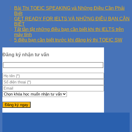
Bài Thi TOEIC SPEAKING và Những Điều Cần Phải
Biết
GET READY FOR IELTS VÀ NHỮNG ĐIỀU BẠN CẦN
BIẾT
Tất tần tật những điều bạn cần biết khi thi IELTS trên
máy tính
5 điều bạn cần biết trước khi đăng ký thi TOEIC SW
Đăng ký nhận tư vấn