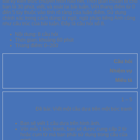
bất kỳ kiến thức chuyên môn nào hết. Thời gian chuẩn bị cho
bạn là 30 phút, viết, và soát lại bài luận. Với thang điểm từ 0
đến 5 tùy thuộc vào tính rõ ràng của luận điểm. Sử dụng
chính xác trong cách dùng từ ngữ, ngữ pháp tiếng Anh cũng
như cấu trúc của bài luận. Đây là câu hỏi số 8.
Nội dung: 8 câu hỏi
Thời gian: khoảng 60 phút
Thang điểm: 0–200
Câu hỏi
Nhiệm vụ
Miêu tả
1 – 5
Đề bài: Viết một câu dựa trên một bức tranh
Bạn sẽ viết 1 câu dựa trên hình ảnh.
Với mỗi 1 bức tranh, bạn sẽ được cung cấp 2 từ
hoặc cụm từ mà bạn phải sử dụng trong câu của