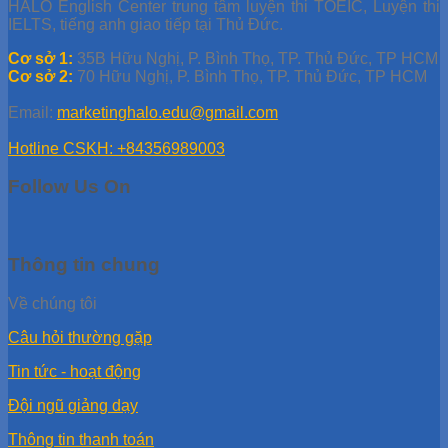
HALO English Center trung tâm luyện thi TOEIC, Luyện thi
IELTS, tiếng anh giao tiếp tại Thủ Đức.
Cơ sở 1:
35B Hữu Nghị, P. Bình Thọ, TP. Thủ Đức, TP HCM
Cơ sở 2:
70 Hữu Nghị, P. Bình Thọ, TP. Thủ Đức, TP HCM
Email:
marketinghalo.edu@gmail.com
Hotline CSKH: +84356989003
Follow Us On
Thông tin chung
Về chúng tôi
Câu hỏi thường gặp
Tin tức - hoạt động
Đội ngũ giảng dạy
Thông tin thanh toán