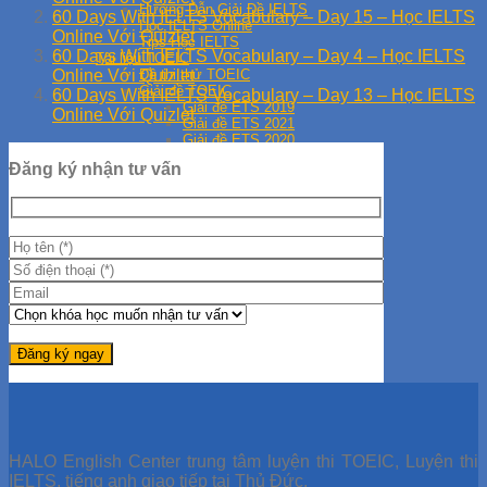
Hướng Dẫn Giải Đề IELTS
60 Days With IELTS Vocabulary – Day 15 – Học IELTS
Học IELTS Online
Online Với Quizlet
Tips Học IELTS
60 Days With IELTS Vocabulary – Day 4 – Học IELTS
Tài liệu TOEIC
Đề thi thử TOEIC
Online Với Quizlet
Giải đề TOEIC
60 Days With IELTS Vocabulary – Day 13 – Học IELTS
Giải đề ETS 2019
Online Với Quizlet
Giải đề ETS 2021
Giải đề ETS 2020
Học TOEIC Online
Đăng ký nhận tư vấn
Tip TOEIC
Series 30 Ngày Học TOEIC
HALO English Center trung tâm luyện thi TOEIC, Luyện thi
IELTS, tiếng anh giao tiếp tại Thủ Đức.