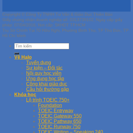
Copyright © Công Ty TNHH Tư Vấn & Giáo Dục Thiên Bảo
Giấy chứng nhận doanh nghiệp số: 0313739102, Ngày cấp giấy
phép: 07/04/2016, Nơi cấp: SKHDT TP.HCM
Trụ Sở Chính Tại 70 Hữu Nghị, Phường Bình Thọ, TP Thủ Đức, TP
Hồ Chí Minh
Về Halo
Tuyển dụng
Sự kiện – Đối tác
Nội quy học viên
Ứng dụng học tập
Công khai giáo dục
Câu hỏi thường gặp
Khóa học
Lộ trình TOEIC 750+
Foundation
TOEIC Entryway
TOEIC Gateway 550
TOEIC Pathway 650
TOEIC Runway 750
TOEIC Writing – Speaking 240