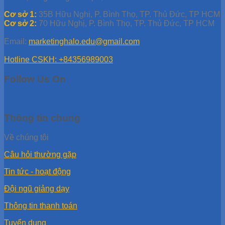
Cơ sở 1:
35B Hữu Nghị, P. Bình Thọ, TP. Thủ Đức, TP HCM
Cơ sở 2:
70 Hữu Nghị, P. Bình Thọ, TP. Thủ Đức, TP HCM
Email:
marketinghalo.edu@gmail.com
Hotline CSKH: +84356989003
Follow Us On
Thông tin chung
Về chúng tôi
Câu hỏi thường gặp
Tin tức - hoạt động
Đội ngũ giảng dạy
Thông tin thanh toán
Tuyển dụng