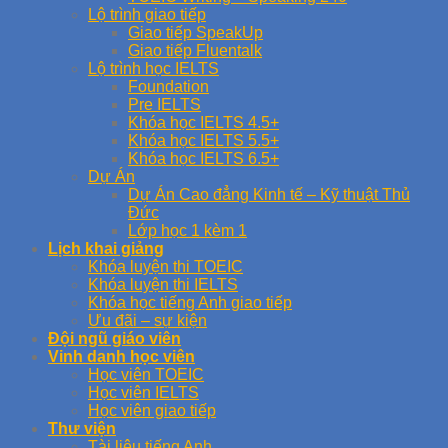
Lộ trình giao tiếp
Giao tiếp SpeakUp
Giao tiếp Fluentalk
Lộ trình học IELTS
Foundation
Pre IELTS
Khóa học IELTS 4.5+
Khóa học IELTS 5.5+
Khóa học IELTS 6.5+
Dự Án
Dự Án Cao đẳng Kinh tế – Kỹ thuật Thủ
Đức
Lớp học 1 kèm 1
Lịch khai giảng
Khóa luyện thi TOEIC
Khóa luyện thi IELTS
Khóa học tiếng Anh giao tiếp
Ưu đãi – sự kiện
Đội ngũ giáo viên
Vinh danh học viên
Học viên TOEIC
Học viên IELTS
Học viên giao tiếp
Thư viện
Tài liệu tiếng Anh