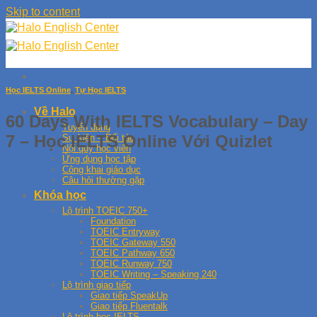
Skip to content
Học IELTS Online
,
Tự Học IELTS
Về Halo
60 Days With IELTS Vocabulary – Day
Tuyển dụng
7 – Học IELTS Online Với Quizlet
Sự kiện – Đối tác
Nội quy học viên
Ứng dụng học tập
Công khai giáo dục
Câu hỏi thường gặp
Khóa học
Lộ trình TOEIC 750+
Foundation
TOEIC Entryway
TOEIC Gateway 550
TOEIC Pathway 650
TOEIC Runway 750
TOEIC Writing – Speaking 240
Lộ trình giao tiếp
Giao tiếp SpeakUp
Giao tiếp Fluentalk
Lộ trình học IELTS