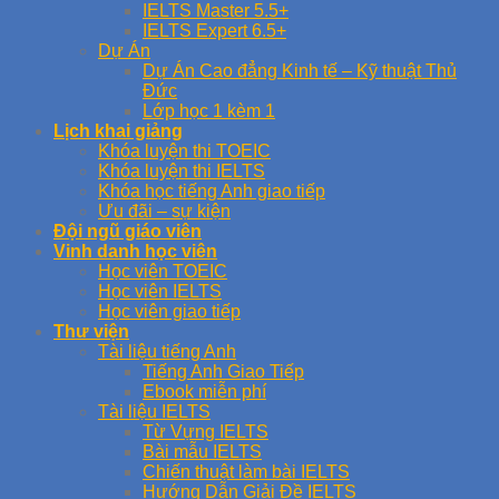
IELTS Master 5.5+
IELTS Expert 6.5+
Dự Án
Dự Án Cao đẳng Kinh tế – Kỹ thuật Thủ
Đức
Lớp học 1 kèm 1
Lịch khai giảng
Khóa luyện thi TOEIC
Khóa luyện thi IELTS
Khóa học tiếng Anh giao tiếp
Ưu đãi – sự kiện
Đội ngũ giáo viên
Vinh danh học viên
Học viên TOEIC
Học viên IELTS
Học viên giao tiếp
Thư viện
Tài liệu tiếng Anh
Tiếng Anh Giao Tiếp
Ebook miễn phí
Tài liệu IELTS
Từ Vựng IELTS
Bài mẫu IELTS
Chiến thuật làm bài IELTS
Hướng Dẫn Giải Đề IELTS