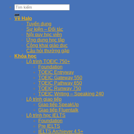
Về Halo
Tuyển dụng
Sự kiện – Đối tác
Nội quy học viên
Ứng dụng học tập
Công khai giáo dục
Câu hỏi thường gặp
Khóa học
Lộ trình TOEIC 750+
Foundation
TOEIC Entryway
TOEIC Gateway 550
TOEIC Pathway 650
TOEIC Runway 750
TOEIC Writing – Speaking 240
Lộ trình giao tiếp
Giao tiếp SpeakUp
Giao tiếp Fluentalk
Lộ trình học IELTS
Foundation
Pre IELTS
IELTS Archiever 4.5+