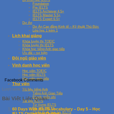
Foundation
Pre IELTS
IELTS Archiever 4.5+
IELTS Master 5.5+
IELTS Expert 6.5+
Dự Án
Dự Án Cao đẳng Kinh tế – Kỹ thuật Thủ Đức
Lớp học 1 kèm 1
Lịch khai giảng
Khóa luyện thi TOEIC
Khóa luyện thi IELTS
Khóa học tiếng Anh giao tiếp
Ưu đãi – sự kiện
Đội ngũ giáo viên
Vinh danh học viên
Học viên TOEIC
Học viên IELTS
Học viên giao tiếp
Facebook Comments
Thư viện
Lượt xem:
294
Tài liệu tiếng Anh
Tiếng Anh Giao Tiếp
Ebook miễn phí
Bài Viết Liên Quan:
Tài liệu IELTS
Từ Vựng IELTS
Bài mẫu IELTS
60 Days With IELTS Vocabulary – Day 5 – Học
Chiến thuật làm bài IELTS
IELTS Online Với Quizlet