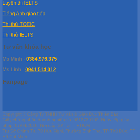
Luyện thi IELTS
Tiếng Anh giao tiếp
Thi thử TOEIC
Thi thử IELTS
Tư vấn khóa học
Ms Minh
-
0384.976.375
Ms Linh
-
0941.514.012
Fanpage
Copyright © Công Ty TNHH Tư Vấn & Giáo Dục Thiên Bảo
Giấy chứng nhận doanh nghiệp số: 0313739102, Ngày cấp giấy
phép: 07/04/2016, Nơi cấp: SKHDT TP.HCM
Trụ Sở Chính Tại 70 Hữu Nghị, Phường Bình Thọ, TP Thủ Đức, TP
Hồ Chí Minh