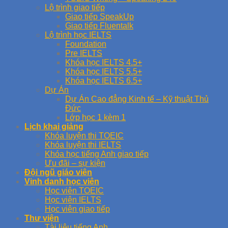
Lộ trình giao tiếp
Giao tiếp SpeakUp
Giao tiếp Fluentalk
Lộ trình học IELTS
Foundation
Pre IELTS
Khóa học IELTS 4.5+
Khóa học IELTS 5.5+
Khóa học IELTS 6.5+
Dự Án
Dự Án Cao đẳng Kinh tế – Kỹ thuật Thủ
Đức
Lớp học 1 kèm 1
Lịch khai giảng
Khóa luyện thi TOEIC
Khóa luyện thi IELTS
Khóa học tiếng Anh giao tiếp
Ưu đãi – sự kiện
Đội ngũ giáo viên
Vinh danh học viên
Học viên TOEIC
Học viên IELTS
Học viên giao tiếp
Thư viện
Tài liệu tiếng Anh