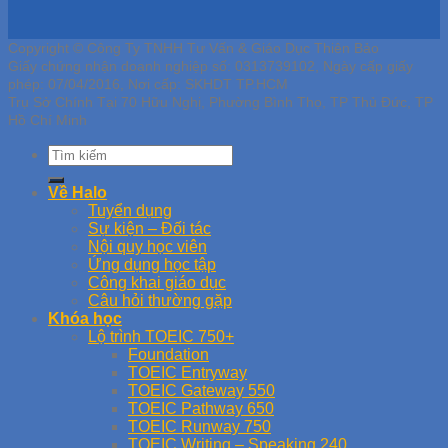
Copyright © Công Ty TNHH Tư Vấn & Giáo Dục Thiên Bảo
Giấy chứng nhận doanh nghiệp số: 0313739102, Ngày cấp giấy
phép: 07/04/2016, Nơi cấp: SKHDT TP.HCM
Trụ Sở Chính Tại 70 Hữu Nghị, Phường Bình Thọ, TP Thủ Đức, TP
Hồ Chí Minh
Về Halo
Tuyển dụng
Sự kiện – Đối tác
Nội quy học viên
Ứng dụng học tập
Công khai giáo dục
Câu hỏi thường gặp
Khóa học
Lộ trình TOEIC 750+
Foundation
TOEIC Entryway
TOEIC Gateway 550
TOEIC Pathway 650
TOEIC Runway 750
TOEIC Writing – Speaking 240