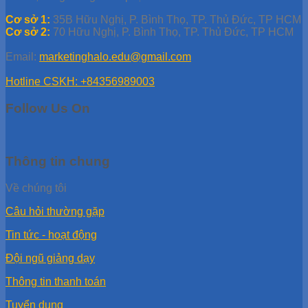
Cơ sở 1:
35B Hữu Nghị, P. Bình Thọ, TP. Thủ Đức, TP HCM
Cơ sở 2:
70 Hữu Nghị, P. Bình Thọ, TP. Thủ Đức, TP HCM
Email:
marketinghalo.edu@gmail.com
Hotline CSKH: +84356989003
Follow Us On
Thông tin chung
Về chúng tôi
Câu hỏi thường gặp
Tin tức - hoạt động
Đội ngũ giảng dạy
Thông tin thanh toán
Tuyển dụng