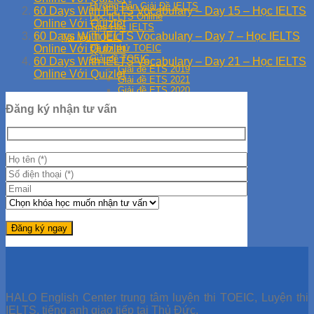
Hướng Dẫn Giải Đề IELTS
60 Days With IELTS Vocabulary – Day 15 – Học IELTS
Học IELTS Online
Online Với Quizlet
Tips Học IELTS
60 Days With IELTS Vocabulary – Day 7 – Học IELTS
Tài liệu TOEIC
Đề thi thử TOEIC
Online Với Quizlet
Giải đề TOEIC
60 Days With IELTS Vocabulary – Day 21 – Học IELTS
Giải đề ETS 2019
Online Với Quizlet
Giải đề ETS 2021
Giải đề ETS 2020
Học TOEIC Online
Đăng ký nhận tư vấn
Tip TOEIC
Series 30 Ngày Học TOEIC
HALO English Center trung tâm luyện thi TOEIC, Luyện thi
IELTS, tiếng anh giao tiếp tại Thủ Đức.