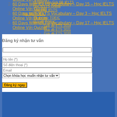
Hướng Dẫn Giải Đề IELTS
60 Days With IELTS Vocabulary – Day 15 – Học IELTS
Học IELTS Online
Online Với Quizlet
Tips Học IELTS
60 Days With IELTS Vocabulary – Day 3 – Học IELTS
Tài liệu TOEIC
Đề thi thử TOEIC
Online Với Quizlet
Giải đề TOEIC
60 Days With IELTS Vocabulary – Day 17 – Học IELTS
Giải đề ETS 2019
Online Với Quizlet
Giải đề ETS 2021
Giải đề ETS 2020
Học TOEIC Online
Đăng ký nhận tư vấn
Tip TOEIC
Series 30 Ngày Học TOEIC