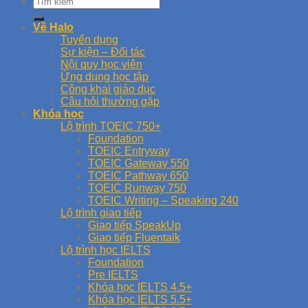
Về Halo
Tuyển dụng
Sự kiện – Đối tác
Nội quy học viên
Ứng dụng học tập
Công khai giáo dục
Câu hỏi thường gặp
Khóa học
Lộ trình TOEIC 750+
Foundation
TOEIC Entryway
TOEIC Gateway 550
TOEIC Pathway 650
TOEIC Runway 750
TOEIC Writing – Speaking 240
Lộ trình giao tiếp
Giao tiếp SpeakUp
Giao tiếp Fluentalk
Lộ trình học IELTS
Foundation
Pre IELTS
Khóa học IELTS 4.5+
Khóa học IELTS 5.5+