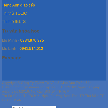
Tiếng Anh giao tiếp
Thi thử TOEIC
Thi thử IELTS
Tư vấn khóa học
Ms Minh
-
0384.976.375
Ms Linh
-
0941.514.012
Fanpage
Copyright © Công Ty TNHH Tư Vấn & Giáo Dục Thiên Bảo
Giấy chứng nhận doanh nghiệp số: 0313739102, Ngày cấp giấy
phép: 07/04/2016, Nơi cấp: SKHDT TP.HCM
Trụ Sở Chính Tại 70 Hữu Nghị, Phường Bình Thọ, TP Thủ Đức, TP
Hồ Chí Minh