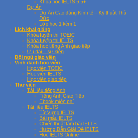
Khóa học IELTS 6.5+
Dự Án
Dự Án Cao đẳng Kinh tế – Kỹ thuật Thủ
Đức
Lớp học 1 kèm 1
Lịch khai giảng
Khóa luyện thi TOEIC
Khóa luyện thi IELTS
Khóa học tiếng Anh giao tiếp
Ưu đãi – sự kiện
Đội ngũ giáo viên
Vinh danh học viên
Học viên TOEIC
Học viên IELTS
Học viên giao tiếp
Thư viện
Tài liệu tiếng Anh
Tiếng Anh Giao Tiếp
Ebook miễn phí
Tài liệu IELTS
Từ Vựng IELTS
Bài mẫu IELTS
Chiến thuật làm bài IELTS
Hướng Dẫn Giải Đề IELTS
Học IELTS Online