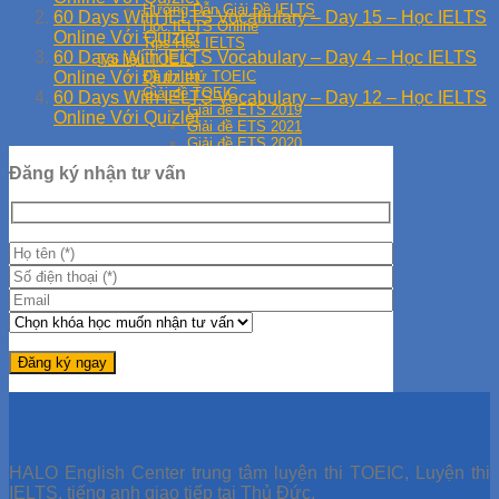
Hướng Dẫn Giải Đề IELTS
60 Days With IELTS Vocabulary – Day 15 – Học IELTS
Học IELTS Online
Online Với Quizlet
Tips Học IELTS
60 Days With IELTS Vocabulary – Day 4 – Học IELTS
Tài liệu TOEIC
Đề thi thử TOEIC
Online Với Quizlet
Giải đề TOEIC
60 Days With IELTS Vocabulary – Day 12 – Học IELTS
Giải đề ETS 2019
Online Với Quizlet
Giải đề ETS 2021
Giải đề ETS 2020
Học TOEIC Online
Đăng ký nhận tư vấn
Tip TOEIC
Series 30 Ngày Học TOEIC
HALO English Center trung tâm luyện thi TOEIC, Luyện thi
IELTS, tiếng anh giao tiếp tại Thủ Đức.