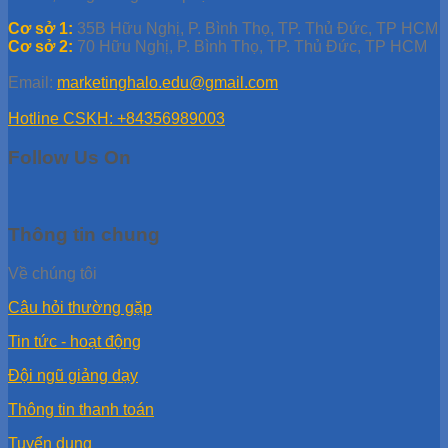
Cơ sở 1:
35B Hữu Nghị, P. Bình Thọ, TP. Thủ Đức, TP HCM
Cơ sở 2:
70 Hữu Nghị, P. Bình Thọ, TP. Thủ Đức, TP HCM
Email:
marketinghalo.edu@gmail.com
Hotline CSKH: +84356989003
Follow Us On
Thông tin chung
Về chúng tôi
Câu hỏi thường gặp
Tin tức - hoạt động
Đội ngũ giảng dạy
Thông tin thanh toán
Tuyển dụng