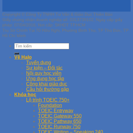
Copyright © Công Ty TNHH Tư Vấn & Giáo Dục Thiên Bảo
Giấy chứng nhận doanh nghiệp số: 0313739102, Ngày cấp giấy
phép: 07/04/2016, Nơi cấp: SKHDT TP.HCM
Trụ Sở Chính Tại 70 Hữu Nghị, Phường Bình Thọ, TP Thủ Đức, TP
Hồ Chí Minh
Về Halo
Tuyển dụng
Sự kiện – Đối tác
Nội quy học viên
Ứng dụng học tập
Công khai giáo dục
Câu hỏi thường gặp
Khóa học
Lộ trình TOEIC 750+
Foundation
TOEIC Entryway
TOEIC Gateway 550
TOEIC Pathway 650
TOEIC Runway 750
TOEIC Writing – Speaking 240