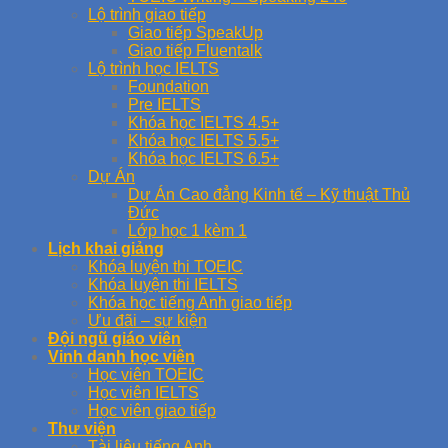
Lộ trình giao tiếp
Giao tiếp SpeakUp
Giao tiếp Fluentalk
Lộ trình học IELTS
Foundation
Pre IELTS
Khóa học IELTS 4.5+
Khóa học IELTS 5.5+
Khóa học IELTS 6.5+
Dự Án
Dự Án Cao đẳng Kinh tế – Kỹ thuật Thủ
Đức
Lớp học 1 kèm 1
Lịch khai giảng
Khóa luyện thi TOEIC
Khóa luyện thi IELTS
Khóa học tiếng Anh giao tiếp
Ưu đãi – sự kiện
Đội ngũ giáo viên
Vinh danh học viên
Học viên TOEIC
Học viên IELTS
Học viên giao tiếp
Thư viện
Tài liệu tiếng Anh