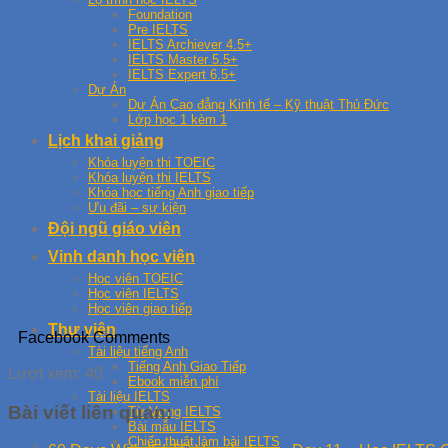
Foundation
Pre IELTS
IELTS Archiever 4.5+
IELTS Master 5.5+
IELTS Expert 6.5+
Dự Án
Dự Án Cao đẳng Kinh tế – Kỹ thuật Thủ Đức
Lớp học 1 kèm 1
Lịch khai giảng
Khóa luyện thi TOEIC
Khóa luyện thi IELTS
Khóa học tiếng Anh giao tiếp
Ưu đãi – sự kiện
Đội ngũ giáo viên
Vinh danh học viên
Học viên TOEIC
Học viên IELTS
Học viên giao tiếp
Thư viện
Facebook Comments
Tài liệu tiếng Anh
Tiếng Anh Giao Tiếp
Lượt xem:
40
Ebook miễn phí
Tài liệu IELTS
Bài viết liên quan:
Từ Vựng IELTS
Bài mẫu IELTS
Chiến thuật làm bài IELTS