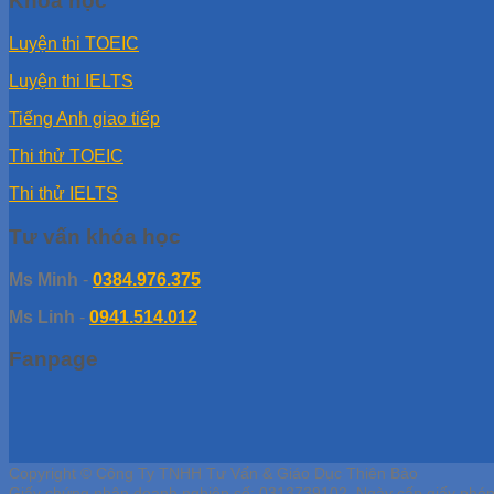
Khóa học
Luyện thi TOEIC
Luyện thi IELTS
Tiếng Anh giao tiếp
Thi thử TOEIC
Thi thử IELTS
Tư vấn khóa học
Ms Minh
-
0384.976.375
Ms Linh
-
0941.514.012
Fanpage
Copyright © Công Ty TNHH Tư Vấn & Giáo Dục Thiên Bảo
Giấy chứng nhận doanh nghiệp số: 0313739102, Ngày cấp giấy phé