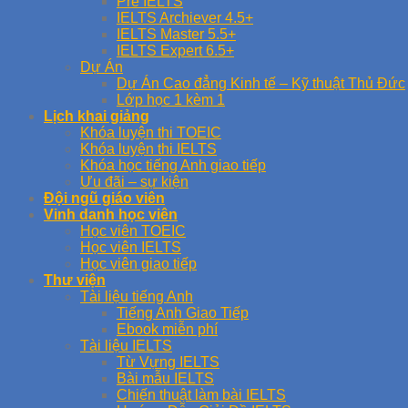
Pre IELTS
IELTS Archiever 4.5+
IELTS Master 5.5+
IELTS Expert 6.5+
Dự Án
Dự Án Cao đẳng Kinh tế – Kỹ thuật Thủ Đức
Lớp học 1 kèm 1
Lịch khai giảng
Khóa luyện thi TOEIC
Khóa luyện thi IELTS
Khóa học tiếng Anh giao tiếp
Ưu đãi – sự kiện
Đội ngũ giáo viên
Vinh danh học viên
Học viên TOEIC
Học viên IELTS
Học viên giao tiếp
Thư viện
Tài liệu tiếng Anh
Tiếng Anh Giao Tiếp
Ebook miễn phí
Tài liệu IELTS
Từ Vựng IELTS
Bài mẫu IELTS
Chiến thuật làm bài IELTS