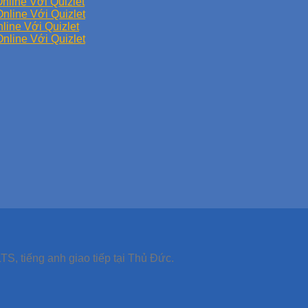
nline Với Quizlet
nline Với Quizlet
line Với Quizlet
nline Với Quizlet
TS, tiếng anh giao tiếp tại Thủ Đức.