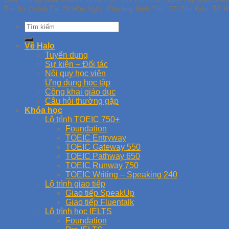
Trụ Sở Chính Tại 70 Hữu Nghị, Phường Bình Thọ, TP Thủ Đức, TP H
Về Halo
Tuyển dụng
Sự kiện – Đối tác
Nội quy học viên
Ứng dụng học tập
Công khai giáo dục
Câu hỏi thường gặp
Khóa học
Lộ trình TOEIC 750+
Foundation
TOEIC Entryway
TOEIC Gateway 550
TOEIC Pathway 650
TOEIC Runway 750
TOEIC Writing – Speaking 240
Lộ trình giao tiếp
Giao tiếp SpeakUp
Giao tiếp Fluentalk
Lộ trình học IELTS
Foundation