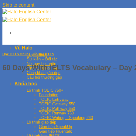
Skip to content
Về Halo
Học IELTS Online
,
Tự Học IELTS
Tuyển dụng
Sự kiện – Đối tác
Nội quy học viên
60 Days With IELTS Vocabulary – Day 
Ứng dụng học tập
Công khai giáo dục
Câu hỏi thường gặp
Khóa học
Lộ trình TOEIC 750+
Foundation
TOEIC Entryway
TOEIC Gateway 550
TOEIC Pathway 650
TOEIC Runway 750
TOEIC Writing – Speaking 240
Lộ trình giao tiếp
Giao tiếp SpeakUp
Giao tiếp Fluentalk
Lộ trình học IELTS