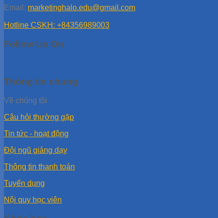
Email:
marketinghalo.edu@gmail.com
Hotline CSKH: +84356989003
Follow Us On
Thông tin chung
Về chúng tôi
Câu hỏi thường gặp
Tin tức - hoạt động
Đội ngũ giảng dạy
Thông tin thanh toán
Tuyển dụng
Nội quy học viên