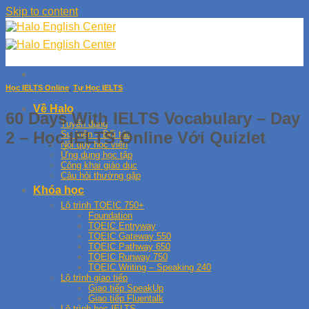
Skip to content
Học IELTS Online
,
Tự Học IELTS
Về Halo
60 Days With IELTS Vocabulary – Day
Tuyển dụng
2 – Học IELTS Online Với Quizlet
Sự kiện – Đối tác
Nội quy học viên
Ứng dụng học tập
Công khai giáo dục
Câu hỏi thường gặp
Khóa học
Lộ trình TOEIC 750+
Foundation
TOEIC Entryway
TOEIC Gateway 550
TOEIC Pathway 650
TOEIC Runway 750
TOEIC Writing – Speaking 240
Lộ trình giao tiếp
Giao tiếp SpeakUp
Giao tiếp Fluentalk
Lộ trình học IELTS