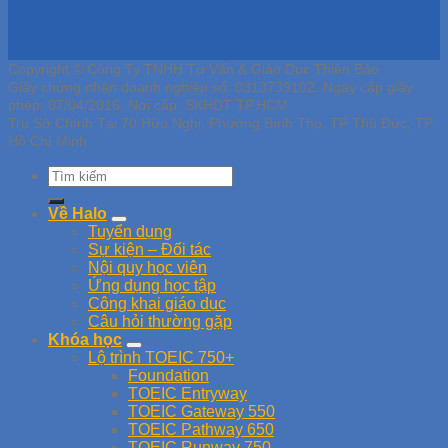
Copyright © Công Ty TNHH Tư Vấn & Giáo Dục Thiên Bảo
Giấy chứng nhận doanh nghiệp số: 0313739102, Ngày cấp giấy
phép: 07/04/2016, Nơi cấp: SKHDT TP.HCM
Trụ Sở Chính Tại 70 Hữu Nghị, Phường Bình Thọ, TP Thủ Đức, TP
Hồ Chí Minh
Về Halo
Tuyển dụng
Sự kiện – Đối tác
Nội quy học viên
Ứng dụng học tập
Công khai giáo dục
Câu hỏi thường gặp
Khóa học
Lộ trình TOEIC 750+
Foundation
TOEIC Entryway
TOEIC Gateway 550
TOEIC Pathway 650
TOEIC Runway 750