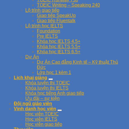
TOEIC Writing – Speaking 240
Lộ trình giao tiếp
Giao tiếp SpeakUp
Giao tiếp Fluentalk
Lộ trình học IELTS
Foundation
Pre IELTS
Khóa học IELTS 4.5+
Khóa học IELTS 5.5+
Khóa học IELTS 6.5+
Dự Án
Dự Án Cao đẳng Kinh tế – Kỹ thuật Thủ
Đức
Lớp học 1 kèm 1
Lịch khai giảng
Khóa luyện thi TOEIC
Khóa luyện thi IELTS
Khóa học tiếng Anh giao tiếp
Ưu đãi – sự kiện
Đội ngũ giáo viên
Vinh danh học viên
Học viên TOEIC
Học viên IELTS
Học viên giao tiếp