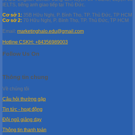
IELTS, tiếng anh giao tiếp tại Thủ Đức.
Cơ sở 1:
35B Hữu Nghị, P. Bình Thọ, TP. Thủ Đức, TP HCM
Cơ sở 2:
70 Hữu Nghị, P. Bình Thọ, TP. Thủ Đức, TP HCM
Email:
marketinghalo.edu@gmail.com
Hotline CSKH: +84356989003
Follow Us On
Thông tin chung
Về chúng tôi
Câu hỏi thường gặp
Tin tức - hoạt động
Đội ngũ giảng dạy
Thông tin thanh toán