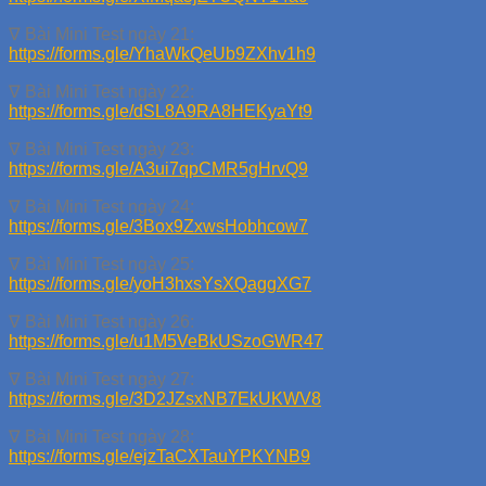
∇ Bài Mini Test ngày 21:
https://forms.gle/YhaWkQeUb9ZXhv1h9
∇ Bài Mini Test ngày 22:
https://forms.gle/dSL8A9RA8HEKyaYt9
∇ Bài Mini Test ngày 23:
https://forms.gle/A3ui7qpCMR5gHrvQ9
∇ Bài Mini Test ngày 24:
https://forms.gle/3Box9ZxwsHobhcow7
∇ Bài Mini Test ngày 25:
https://forms.gle/yoH3hxsYsXQaggXG7
∇ Bài Mini Test ngày 26:
https://forms.gle/u1M5VeBkUSzoGWR47
∇ Bài Mini Test ngày 27:
https://forms.gle/3D2JZsxNB7EkUKWV8
∇ Bài Mini Test ngày 28:
https://forms.gle/ejzTaCXTauYPKYNB9