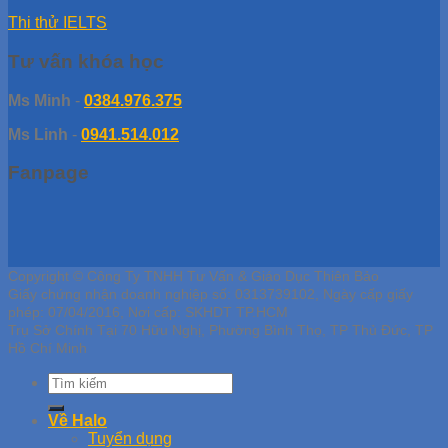
Thi thử IELTS
Tư vấn khóa học
Ms Minh
-
0384.976.375
Ms Linh
-
0941.514.012
Fanpage
Copyright © Công Ty TNHH Tư Vấn & Giáo Dục Thiên Bảo
Giấy chứng nhận doanh nghiệp số: 0313739102, Ngày cấp giấy
phép: 07/04/2016, Nơi cấp: SKHDT TP.HCM
Trụ Sở Chính Tại 70 Hữu Nghị, Phường Bình Thọ, TP Thủ Đức, TP
Hồ Chí Minh
Về Halo
Tuyển dụng