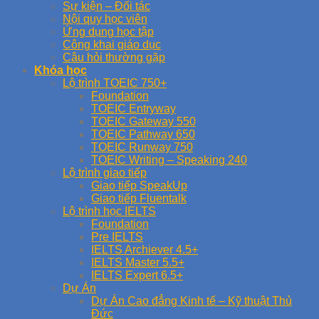
Sự kiện – Đối tác
Nội quy học viên
Ứng dụng học tập
Công khai giáo dục
Câu hỏi thường gặp
Khóa học
Lộ trình TOEIC 750+
Foundation
TOEIC Entryway
TOEIC Gateway 550
TOEIC Pathway 650
TOEIC Runway 750
TOEIC Writing – Speaking 240
Lộ trình giao tiếp
Giao tiếp SpeakUp
Giao tiếp Fluentalk
Lộ trình học IELTS
Foundation
Pre IELTS
IELTS Archiever 4.5+
IELTS Master 5.5+
IELTS Expert 6.5+
Dự Án
Dự Án Cao đẳng Kinh tế – Kỹ thuật Thủ
Đức