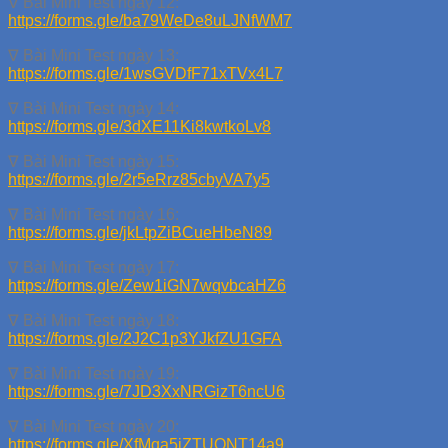
∇ Bài Mini Test ngày 12:
https://forms.gle/ba79WeDe8uLJNfWM7
∇ Bài Mini Test ngày 13:
https://forms.gle/1wsGVDfF71xTVx4L7
∇ Bài Mini Test ngày 14:
https://forms.gle/3dXE11Ki8kwtkoLv8
∇ Bài Mini Test ngày 15:
https://forms.gle/2r5eRrz85cbyVA7y5
∇ Bài Mini Test ngày 16:
https://forms.gle/jkLtpZiBCueHbeN89
∇ Bài Mini Test ngày 17:
https://forms.gle/Zew1iGN7wqvbcaHZ6
∇ Bài Mini Test ngày 18:
https://forms.gle/2J2C1p3YJkfZU1GFA
∇ Bài Mini Test ngày 19:
https://forms.gle/7JD3XxNRGizT6ncU6
∇ Bài Mini Test ngày 20:
https://forms.gle/XfMqa5jZTUQNT14a9