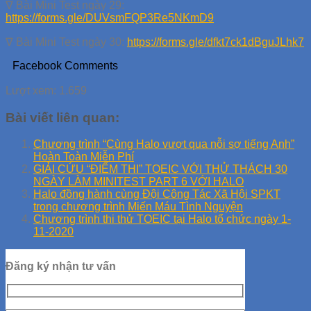
∇ Bài Mini Test ngày 29:
https://forms.gle/DUVsmFQP3Re5NKmD9
∇ Bài Mini Test ngày 30:
https://forms.gle/dfkt7ck1dBguJLhk7
Facebook Comments
Lượt xem:
1.659
Bài viết liên quan:
Chương trình “Cùng Halo vượt qua nỗi sợ tiếng Anh”
Hoàn Toàn Miễn Phí
GIẢI CỨU “ĐIỂM THI” TOEIC VỚI THỬ THÁCH 30
NGÀY LÀM MINITEST PART 6 VỚI HALO
Halo đồng hành cùng Đội Công Tác Xã Hội SPKT
trong chương trình Miến Máu Tình Nguyện
Chương trình thi thử TOEIC tại Halo tổ chức ngày 1-
11-2020
Đăng ký nhận tư vấn