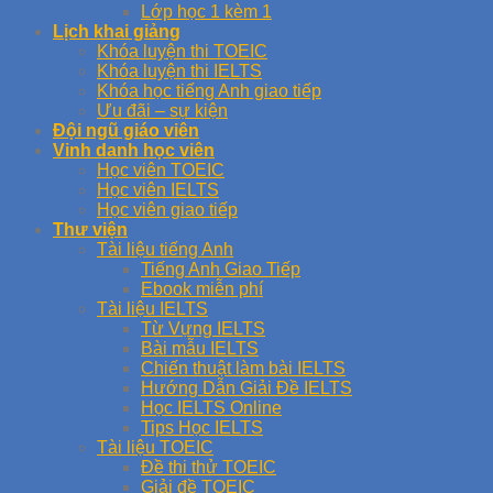
Lớp học 1 kèm 1
Lịch khai giảng
Khóa luyện thi TOEIC
Khóa luyện thi IELTS
Khóa học tiếng Anh giao tiếp
Ưu đãi – sự kiện
Đội ngũ giáo viên
Vinh danh học viên
Học viên TOEIC
Học viên IELTS
Học viên giao tiếp
Thư viện
Tài liệu tiếng Anh
Tiếng Anh Giao Tiếp
Ebook miễn phí
Tài liệu IELTS
Từ Vựng IELTS
Bài mẫu IELTS
Chiến thuật làm bài IELTS
Hướng Dẫn Giải Đề IELTS
Học IELTS Online
Tips Học IELTS
Tài liệu TOEIC
Đề thi thử TOEIC
Giải đề TOEIC