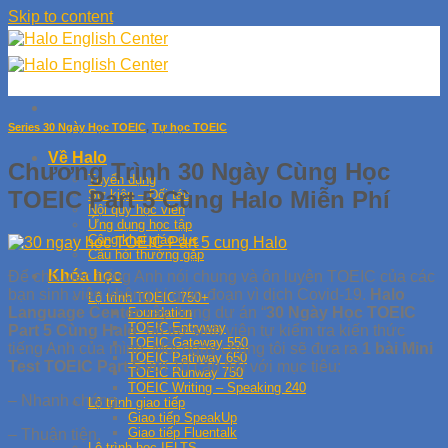
Skip to content
Series 30 Ngày Học TOEIC
,
Tự học TOEIC
Về Halo
Chương Trình 30 Ngày Cùng Học
Tuyển dụng
TOEIC Part 5 Cùng Halo Miễn Phí
Sự kiện – Đối tác
Nội quy học viên
Ứng dụng học tập
Công khai giáo dục
Câu hỏi thường gặp
Khóa học
Để cho việc tiếng Anh nói chung và ôn luyện TOEIC của các
bạn sinh viên không bị gián đoạn vì dịch Covid-19.
Halo
Lộ trình TOEIC 750+
Language Center
xây dựng dự án “
30 Ngày Học TOEIC
Foundation
TOEIC Entryway
Part 5 Cùng Halo
” hỗ trợ sinh viên tự kiểm tra kiến thức
TOEIC Gateway 550
tiếng Anh của mình. Mỗi ngày chúng tôi sẽ đưa ra
1 bài Mini
TOEIC Pathway 650
Test TOEIC Part 5
với 10 câu hỏi với mục tiêu:
TOEIC Runway 750
TOEIC Writing – Speaking 240
– Nhanh chóng.
Lộ trình giao tiếp
Giao tiếp SpeakUp
Giao tiếp Fluentalk
– Thuận tiện.
Lộ trình học IELTS