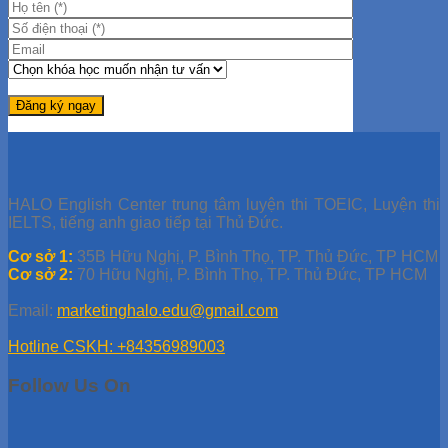
HALO English Center trung tâm luyện thi TOEIC, Luyện thi
IELTS, tiếng anh giao tiếp tại Thủ Đức.
Cơ sở 1:
35B Hữu Nghị, P. Bình Thọ, TP. Thủ Đức, TP HCM
Cơ sở 2:
70 Hữu Nghị, P. Bình Thọ, TP. Thủ Đức, TP HCM
Email:
marketinghalo.edu@gmail.com
Hotline CSKH: +84356989003
Follow Us On