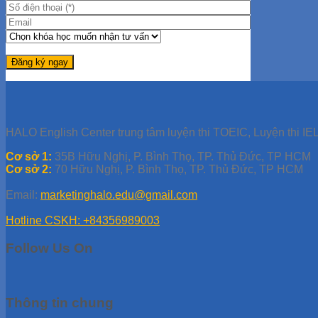
HALO English Center trung tâm luyện thi TOEIC, Luyện thi IEL
Cơ sở 1:
35B Hữu Nghị, P. Bình Thọ, TP. Thủ Đức, TP HCM
Cơ sở 2:
70 Hữu Nghị, P. Bình Thọ, TP. Thủ Đức, TP HCM
Email:
marketinghalo.edu@gmail.com
Hotline CSKH: +84356989003
Follow Us On
Thông tin chung