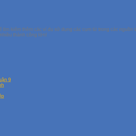
 tìm kiếm thêm các ví dụ sử dụng các cụm từ trong các nguồn tài
 nhiều thành công lớn!
Quận 9
nh
ếp