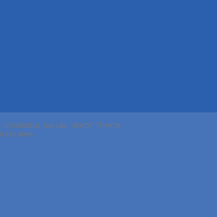
p: 07/04/2016, Nơi cấp: SKHDT TP.HCM
ồ Chí Minh