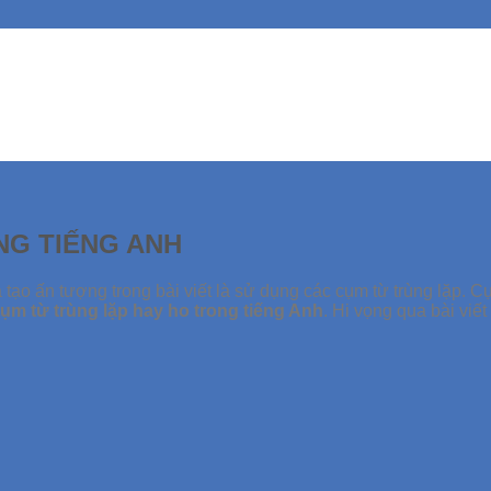
NG TIẾNG ANH
à tạo ấn tượng trong bài viết là sử dụng các cụm từ trùng lặp. 
cụm từ trùng lặp hay ho trong tiếng Anh
. Hi vọng qua bài vi