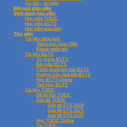
Ưu đãi – sự kiện
Đội ngũ giáo viên
Vinh danh học viên
Học viên TOEIC
Học viên IELTS
Học viên giao tiếp
Thư viện
Tài liệu tiếng Anh
Tiếng Anh Giao Tiếp
Ebook miễn phí
Tài liệu IELTS
Từ Vựng IELTS
Bài mẫu IELTS
Chiến thuật làm bài IELTS
Hướng Dẫn Giải Đề IELTS
Học IELTS Online
Tips Học IELTS
Tài liệu TOEIC
Đề thi thử TOEIC
Giải đề TOEIC
Giải đề ETS 2019
Giải đề ETS 2021
Giải đề ETS 2020
Học TOEIC Online
Tip TOEIC