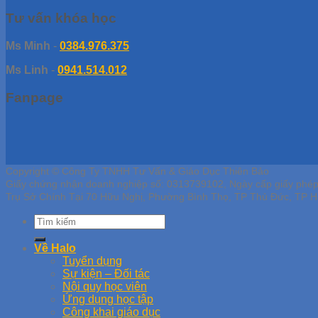
Tư vấn khóa học
Ms Minh
-
0384.976.375
Ms Linh
-
0941.514.012
Fanpage
Copyright © Công Ty TNHH Tư Vấn & Giáo Dục Thiên Bảo
Giấy chứng nhận doanh nghiệp số: 0313739102, Ngày cấp giấy phé
Trụ Sở Chính Tại 70 Hữu Nghị, Phường Bình Thọ, TP Thủ Đức, TP H
Về Halo
Tuyển dụng
Sự kiện – Đối tác
Nội quy học viên
Ứng dụng học tập
Công khai giáo dục