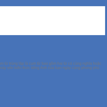
Cụm từ trùng lặp là cụm từ bao gồm hai từ có cùng nghĩa hoặc
ết này vốn kiến thức tiếng Anh của bạn ngày càng phong phú