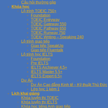
Câu hỏi thường gặp
Khóa học
Lộ trình TOEIC 750+
Foundation
TOEIC Entryway
TOEIC Gateway 550
TOEIC Pathway 650
TOEIC Runway 750
TOEIC Writing – Speaking 240
Lộ trình giao tiếp
Giao tiếp SpeakUp
Giao tiếp Fluentalk
Lộ trình học IELTS
Foundation
Pre IELTS
IELTS Archiever 4.5+
IELTS Master 5.5+
IELTS Expert 6.5+
Dự Án
Dự Án Cao đẳng Kinh tế – Kỹ thuật Thủ Đức
Lớp học 1 kèm 1
Lịch khai giảng
Khóa luyện thi TOEIC
Khóa luyện thi IELTS
Khóa học tiếng Anh giao tiếp