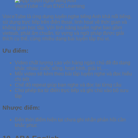
VoiceTube – Fun ENG Learning
VoiceTube là ứng dụng luyện nghe tiếng Anh khá nổi tiếng,
sử dụng trực tiếp trên điện thoại, linh hoạt về thời gian và
không gian học tập. Với tính năng luyện nghe bao gồm
vietsub, phát ẩm chuẩn, từ vựng và ngữ pháp được giải
thích cụ thể, cùng nhiều dạng bài luyện tập thú vị.
Ưu điểm:
Video chất lượng cao với hàng ngàn chủ đề đa dạng
khác nhau: cuộc sống, hoạt hình, giải trí, …
Mỗi video sẽ kèm theo bài tập luyện nghe và đọc hiểu
chi tiết
Chế độ repeat giúp bạn nghe và đọc lại từng câu
Cho phép tra từ điển trực tiếp và ghi chú vào bộ sưu
tập
Nhược điểm:
Đến thời điểm hiện tại chưa ghi nhận phản hồi cần
khắc phục