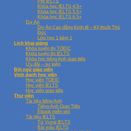
Pre IELTS
Khóa học IELTS 4.5+
Khóa học IELTS 5.5+
Khóa học IELTS 6.5+
Dự Án
Dự Án Cao đẳng Kinh tế – Kỹ thuật Thủ
Đức
Lớp học 1 kèm 1
Lịch khai giảng
Khóa luyện thi TOEIC
Khóa luyện thi IELTS
Khóa học tiếng Anh giao tiếp
Ưu đãi – sự kiện
Đội ngũ giáo viên
Vinh danh học viên
Học viên TOEIC
Học viên IELTS
Học viên giao tiếp
Thư viện
Tài liệu tiếng Anh
Tiếng Anh Giao Tiếp
Ebook miễn phí
Tài liệu IELTS
Từ Vựng IELTS
Bài mẫu IELTS