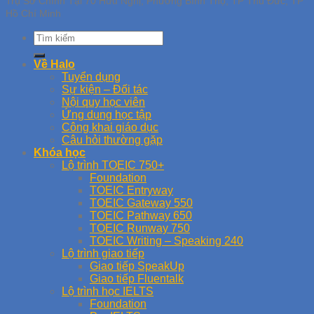
Trụ Sở Chính Tại 70 Hữu Nghị, Phường Bình Thọ, TP Thủ Đức, TP
Hồ Chí Minh
Về Halo
Tuyển dụng
Sự kiện – Đối tác
Nội quy học viên
Ứng dụng học tập
Công khai giáo dục
Câu hỏi thường gặp
Khóa học
Lộ trình TOEIC 750+
Foundation
TOEIC Entryway
TOEIC Gateway 550
TOEIC Pathway 650
TOEIC Runway 750
TOEIC Writing – Speaking 240
Lộ trình giao tiếp
Giao tiếp SpeakUp
Giao tiếp Fluentalk
Lộ trình học IELTS
Foundation