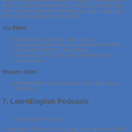
đề được tổng hợp trên báo BBC, với giọng đọc chuẩn Anh –
Anh từ các biên tập viên nổi tiếng. Mỗi bài học sẽ bao gồm
video bài giảng hoặc đoạn hội thoại, từ vựng và ngữ pháp,
kèm theo bảng điểm chấm câu trả lời.
Ưu điểm:
Giọng thu âm audio của người bản xứ
Cung cấp hơn 2000+ từ vựng và idioms thông dụng
Tích hợp từ điển Việt – Anh tiện lợi
Hoàn toàn có thể sử dụng trực tuyến khi không có
mạng hay wifi
Nhược điểm:
Đến thời điểm hiện tại chưa ghi nhận phản hồi cần
khắc phục
7. LearnEnglish Podcasts
LearnEnglish Podcasts
LearnEnglish Podcasts là ứng dụng luyện nghe đến từ Hội