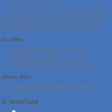
Duolingo: Học ngoại ngữ
Duolingo là ứng dụng học tiếng Anh miễn phí được nhiều
người ưa chuộng và lựa chọn. Nổi bật với các bài học từ cơ
bản đến nâng cao, nội dung đa dạng, xen kẽ giữa nghe và
nói liên tục giúp người học cải thiện hiệu quả. Tính năng
phát âm giọng Anh – Anh, Anh – Mỹ vô cùng chuẩn.
Ưu điểm:
Giao diện dễ sử dụng, màu sắc sinh động
Phù hợp với mọi trình độ
Hỗ trợ luyện nghe, phát âm và vốn từ vựng
Kết hợp giữa trò chơi và bài học
Kết bạn bốn phương, nâng cao thứ hạng học tập
Nhược điểm:
Không thể lựa chọn chủ đề từ vựng mà bạn cần
Cách học kỹ năng nói chưa thực tế
9. VoiceTube