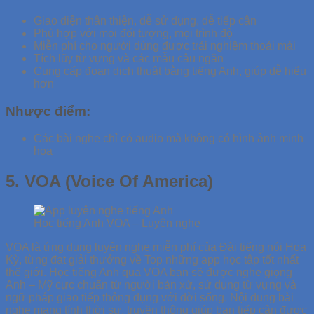
Giao diện thân thiện, dễ sử dụng, dễ tiếp cận
Phù hợp với mọi đối tượng, mọi trình độ
Miễn phí cho người dùng được trải nghiệm thoải mái
Tích lũy từ vựng và các mẫu câu ngắn
Cung cấp đoạn dịch thuật bằng tiếng Anh, giúp dễ hiểu
hơn
Nhược điểm:
Các bài nghe chỉ có audio mà không có hình ảnh minh
họa
5. VOA (Voice Of America)
Học tiếng Anh VOA – Luyện nghe
VOA là ứng dụng luyện nghe miễn phí của Đài tiếng nói Hoa
Kỳ, từng đạt giải thưởng về Top những app học tập tốt nhất
thế giới. Học tiếng Anh qua VOA bạn sẽ được nghe giọng
Anh – Mỹ cực chuẩn từ người bản xứ, sử dụng từ vựng và
ngữ pháp giao tiếp thông dụng với đời sống. Nội dung bài
nghe mang tính thời sự, truyền thông giúp bạn tiếp cận được