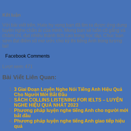
Kết luận
Với bài viết trên, Halo hy vọng bạn đã tìm ra được ứng dụng
luyện nghe chân ái của mình. Mong bạn sẽ luôn cố gắng và
chăm chỉ, đạt nhiều thành tích cao trong học tập. Chúc bạn
sớm đạt điểm số mơ ước cho kỳ thi tiếng Anh trong tương
lai!
Facebook Comments
Lượt xem:
471
Bài Viết Liên Quan:
3 Giai Đoạn Luyện Nghe Nói Tiếng Anh Hiệu Quả
Cho Người Mới Bắt Đầu
SÁCH COLLINS LISTENING FOR IELTS – LUYỆN
NGHE HIỆU QUẢ NHẤT 2023
Phương pháp luyện nghe tiếng Anh cho người mới
bắt đầu
Phương pháp luyện nghe tiếng Anh giao tiếp hiệu
quả