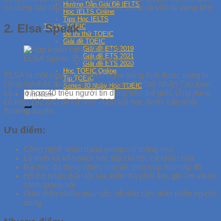
Hướng Dẫn Giải Đề IELTS
nó cung cấp khá nhiều từ ngữ học thuật và vốn từ vựng lớn.
Học IELTS Online
Tips Học IELTS
2. Elsa Speak
Tài liệu TOEIC
Đề thi thử TOEIC
Giải đề TOEIC
Giải đề ETS 2019
Giải đề ETS 2021
ELSA Speak: English Learning
Giải đề ETS 2020
Học TOEIC Online
ELSA là một ứng dụng luyện nghe tiếng Anh được trang bị
Tip TOEIC
công nghệ AI, thuộc Top 5 ứng dụng Trí Tuệ Nhân Tạo toàn
Series 30 Ngày Học TOEIC
cầu, có hơn 40 triệu người tin dùng trên thế giới. Ứng dụng
có hơn 192 chủ đề và hơn 7000 bài học được cập nhật
thường xuyên.
Ưu điểm:
Công nghệ nhận dạng giọng nói thông min
Lộ trình và kế hoạch học tập chi tiết, cá nhân hóa
Bài học đa dạng nhiều chủ đề, phù hợp mọi cấp độ
Hỗ trợ nhận diện lỗi sai, kiểm tra phát âm, ghi âm và so
sánh giọng nói
Giao diện nhiều màu sắc, dễ tiếp cận, thân thiện người
dùng