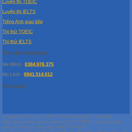
Luyện thi TOEIC
Luyện thi IELTS
Tiếng Anh giao tiếp
Thi thử TOEIC
Thi thử IELTS
Tư vấn khóa học
Ms Minh
-
0384.976.375
Ms Linh
-
0941.514.012
Fanpage
Copyright © Công Ty TNHH Tư Vấn & Giáo Dục Thiên Bảo
Giấy chứng nhận doanh nghiệp số: 0313739102, Ngày cấp giấy
phép: 07/04/2016, Nơi cấp: SKHDT TP.HCM