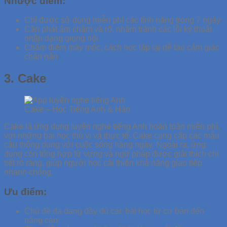
Nhược điểm:
Chỉ được sử dụng miễn phí các tính năng trong 7 ngày
Cần phát âm chậm và rõ, nhằm tránh các lỗi kỹ thuật
nhận dạng giọng nói
Chấm điểm máy móc, cách học lặp lại dễ tạo cảm giác
chán nản
3. Cake
Cake – Học Tiếng Anh & Hàn
Cake là ứng dụng luyện nghe tiếng Anh hoàn toàn miễn phí,
với những bài học thú vị và thực tế. Cake cung cấp các mẫu
câu thông dụng với cuộc sống hàng ngày. Ngoài ra, ứng
dụng còn tổng hợp từ vựng và ngữ pháp được giải thích chi
tiết rõ ràng, giúp người học cải thiện khả năng giao tiếp
nhanh chóng.
Ưu điểm:
Chủ đề đa dạng đầy đủ các bài học từ cơ bản đến
nâng cao