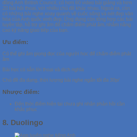
đồng Anh British Council, có hơn 60 video bài giảng và hơn
20 bài hội thoại, với nhiều chủ đề khác nhau. Ngoài ra, còn
có những bài nghe xoay quanh về cuộc sống và nét đẹp văn
hóa của Anh quốc xinh đẹp. Ứng dụng còn tổng hợp các bài
luyện tập, hỗ trợ ghi âm để chấm điểm phát âm, nhằm nâng
cao kỹ năng giao tiếp của bạn.
Ưu điểm:
Có thể ghi âm giọng đọc của người học để chấm điểm phát
âm
Bài học có sẵn lời thoại và dịch nghĩa
Chủ đề đa dạng, thời lượng bài nghe ngắn tối đa 30p/
Nhược điểm:
Đến thời điểm hiện tại chưa ghi nhận phản hồi cần
khắc phục
8. Duolingo