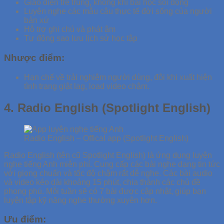
Giao diện trẻ trung, không khí bài học sôi động
Luyện nghe các mẫu câu thực tế đời sống của người
bản xứ
Hỗ trợ ghi chú và phát âm
Tự động sao lưu lịch sử học tập
Nhược điểm:
Hạn chế về trải nghiệm người dùng, đôi khi xuất hiện
tình trạng giật lag, load video chậm.
4. Radio English (Spotlight English)
Radio English – Offical app (Spotlight English)
Radio English (tên cũ Spotlight English) là ứng dụng luyện
nghe tiếng Anh miễn phí. Cung cấp các bài nghe dạng tin tức
với giọng chuẩn và tốc độ chậm rất dễ nghe. Các bài audio
và video kéo dài khoảng 15 phút, chia thành các chủ đề
phong phú. Mỗi tuần sẽ có 7 bài được cập nhật, giúp bạn
luyện tập kỹ năng nghe thường xuyên hơn.
Ưu điểm: