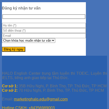
Đăng ký nhận tư vấn
HALO English Center trung tâm luyện thi TOEIC, Luyện thi
IELTS, tiếng anh giao tiếp tại Thủ Đức.
Cơ sở 1:
35B Hữu Nghị, P. Bình Thọ, TP. Thủ Đức, TP HCM
Cơ sở 2:
70 Hữu Nghị, P. Bình Thọ, TP. Thủ Đức, TP HCM
Email:
marketinghalo.edu@gmail.com
Hotline CSKH: +84356989003