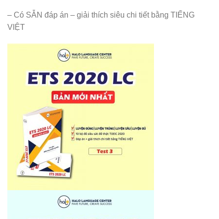
–
Có SẴN đáp án – giải thích siêu chi tiết bằng TIẾNG
VIỆT