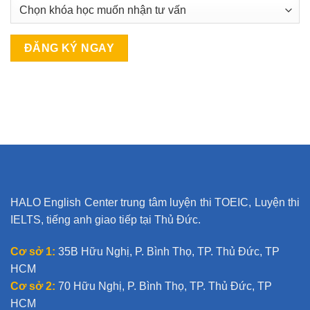
A
l
t
e
r
n
a
t
HALO English Center trung tâm luyện thi TOEIC, Luyện thi
i
IELTS, tiếng anh giao tiếp tại Thủ Đức.
v
e
Cơ sở 1:
35B Hữu Nghị, P. Bình Thọ, TP. Thủ Đức, TP
:
HCM
Cơ sở 2:
70 Hữu Nghị, P. Bình Thọ, TP. Thủ Đức, TP
HCM