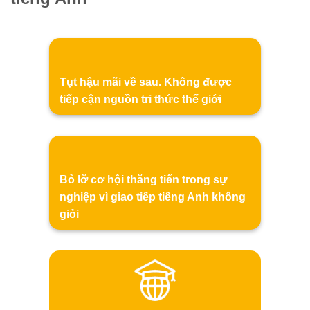
Tụt hậu mãi về sau. Không được
tiếp cận nguồn tri thức thế giới
Bỏ lỡ cơ hội thăng tiến trong sự
nghiệp vì giao tiếp tiếng Anh không
giỏi