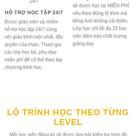
sẽ được học lại MIỄN PHÍ
HỖ TRỢ HỌC TẬP 24/7
nếu theo đúng lộ trình mà
tiếng Anh không cải thiện.
Được giáo viên và nhóm
Lớp học chỉ tối đa 15 học
hỗ trợ học tập 24/7 cùng
viên đảm bảo chất lượng
với giáo trình mới nhất, độc
giảng dạy
quyền của Halo. Tham gia
các lớp học bù, phụ đạo
miên phí để có thể theo kịp
chương trình học
LỘ TRÌNH HỌC THEO TỪNG
LEVEL
Mỗi học viên đăng ký sẽ được làm bài kiểm tra trình độ