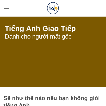
Skip
to
content
Tiếng Anh Giao Tiếp
Dành cho người mất gốc
Sẽ như thế nào nếu bạn không giỏi
tiếng Anh