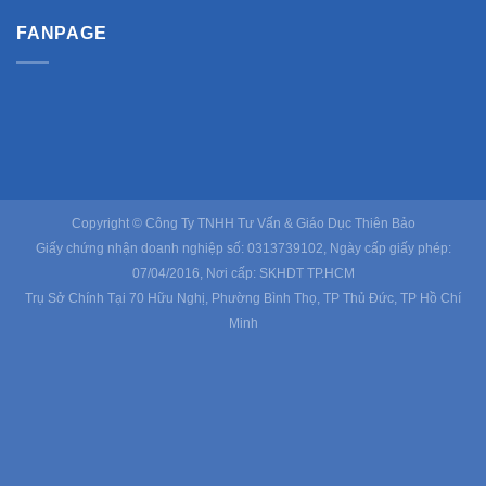
FANPAGE
Copyright © Công Ty TNHH Tư Vấn & Giáo Dục Thiên Bảo
Giấy chứng nhận doanh nghiệp số: 0313739102, Ngày cấp giấy phép:
07/04/2016, Nơi cấp: SKHDT TP.HCM
Trụ Sở Chính Tại 70 Hữu Nghị, Phường Bình Thọ, TP Thủ Đức, TP Hồ Chí
Minh