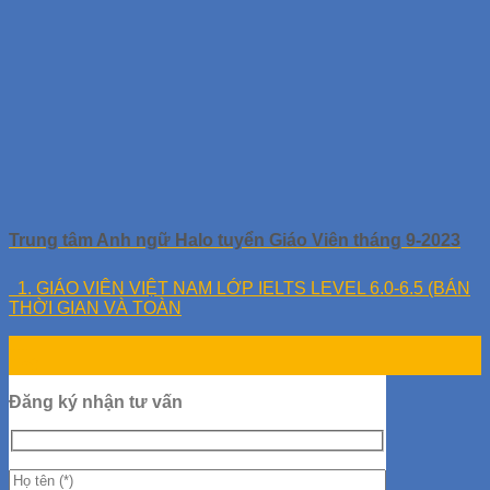
Trung tâm Anh ngữ Halo tuyển Giáo Viên tháng 9-2023
1. GIÁO VIÊN VIỆT NAM LỚP IELTS LEVEL 6.0-6.5 (BÁN
THỜI GIAN VÀ TOÀN
11
Th9
Đăng ký nhận tư vấn