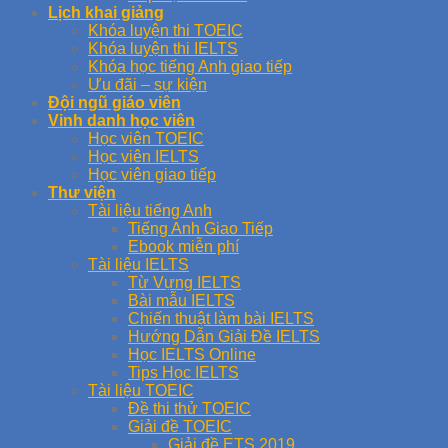
Lịch khai giảng
Khóa luyện thi TOEIC
Khóa luyện thi IELTS
Khóa học tiếng Anh giao tiếp
Ưu đãi – sự kiện
Đội ngũ giáo viên
Vinh danh học viên
Học viên TOEIC
Học viên IELTS
Học viên giao tiếp
Thư viện
Tài liệu tiếng Anh
Tiếng Anh Giao Tiếp
Ebook miễn phí
Tài liệu IELTS
Từ Vựng IELTS
Bài mẫu IELTS
Chiến thuật làm bài IELTS
Hướng Dẫn Giải Đề IELTS
Học IELTS Online
Tips Học IELTS
Tài liệu TOEIC
Đề thi thử TOEIC
Giải đề TOEIC
Giải đề ETS 2019