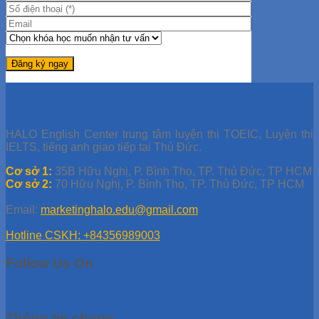
HALO English Center trung tâm luyện thi TOEIC, Luyện thi
IELTS, tiếng anh giao tiếp tại Thủ Đức.
Cơ sở 1:
35B Hữu Nghị, P. Bình Thọ, TP. Thủ Đức, TP HCM
Cơ sở 2:
70 Hữu Nghị, P. Bình Thọ, TP. Thủ Đức, TP HCM
Email:
marketinghalo.edu@gmail.com
Hotline CSKH: +84356989003
Follow Us On
Thông tin chung