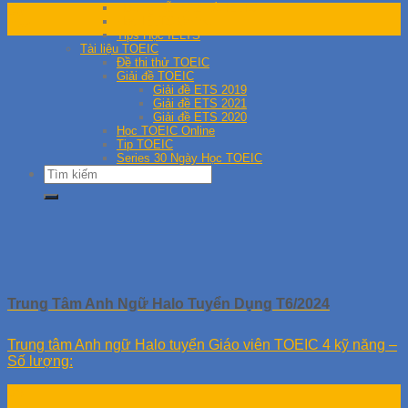
Hướng Dẫn Giải Đề IELTS
06
Học IELTS Online
Th4
Tips Học IELTS
Tài liệu TOEIC
Đề thi thử TOEIC
Giải đề TOEIC
Giải đề ETS 2019
Giải đề ETS 2021
Giải đề ETS 2020
Học TOEIC Online
Tip TOEIC
Series 30 Ngày Học TOEIC
Trung Tâm Anh Ngữ Halo Tuyển Dụng T6/2024
Trung tâm Anh ngữ Halo tuyển Giáo viên TOEIC 4 kỹ năng –
Số lượng:
05