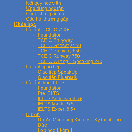
Nội quy học viên
Ứng dụng học tập
Công khai giáo dục
Câu hỏi thường gặp
Khóa học
Lộ trình TOEIC 750+
Foundation
TOEIC Entryway
TOEIC Gateway 550
TOEIC Pathway 650
TOEIC Runway 750
TOEIC Writing – Speaking 240
Lộ trình giao tiếp
Giao tiếp SpeakUp
Giao tiếp Fluentalk
Lộ trình học IELTS
Foundation
Pre IELTS
IELTS Archiever 4.5+
IELTS Master 5.5+
IELTS Expert 6.5+
Dự Án
Dự Án Cao đẳng Kinh tế – Kỹ thuật Thủ
Đức
Lớp học 1 kèm 1