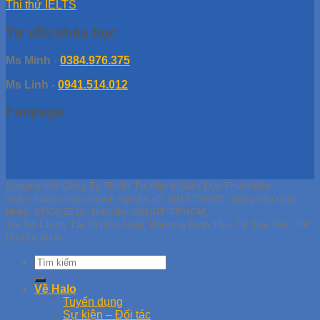
Thi thử IELTS
Tư vấn khóa học
Ms Minh
-
0384.976.375
Ms Linh
-
0941.514.012
Fanpage
Copyright © Công Ty TNHH Tư Vấn & Giáo Dục Thiên Bảo
Giấy chứng nhận doanh nghiệp số: 0313739102, Ngày cấp giấy
phép: 07/04/2016, Nơi cấp: SKHDT TP.HCM
Trụ Sở Chính Tại 70 Hữu Nghị, Phường Bình Thọ, TP Thủ Đức, TP
Hồ Chí Minh
Về Halo
Tuyển dụng
Sự kiện – Đối tác