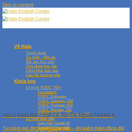
Skip to content
Về Halo
Tuyển dụng
Sự kiện – Đối tác
Nội quy học viên
Ứng dụng học tập
Công khai giáo dục
Câu hỏi thường gặp
Khóa học
Lộ trình TOEIC 750+
Foundation
TOEIC Entryway
TOEIC Gateway 550
TOEIC Pathway 650
TOEIC Runway 750
TOEIC Writing – Speaking 240
HALO ENGLISH CENTER TUYỂN DỤNG THÁNG 5
Lộ trình giao tiếp
Giao tiếp SpeakUp
Giao tiếp Fluentalk
Tụi mình mở đợt tuyển dụng mới – tìm kiếm thêm đồng đội
Lộ trình học IELTS